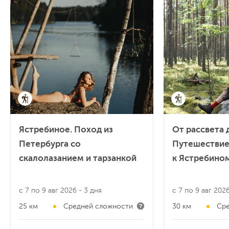
Ястребиное. Поход из
От рассвета д
Петербурга со
Путешествие
скалолазанием и тарзанкой
к Ястребином
с 7 по 9 авг 2026
- 3 дня
с 7 по 9 авг 202
25 км
Средней сложности
30 км
Сре