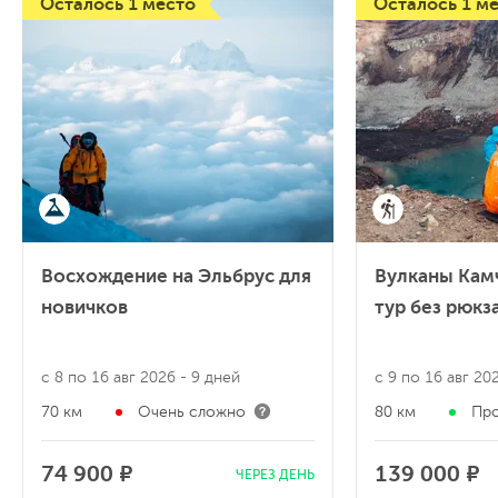
Осталось 1 место
Осталось 1 м
Восхождение на Эльбрус для
Вулканы Кам
новичков
тур без рюкз
с 8 по 16 авг 2026
- 9 дней
с 9 по 16 авг 2
70 км
Очень сложно
80 км
Пр
74 900 ₽
139 000 ₽
ЧЕРЕЗ ДЕНЬ