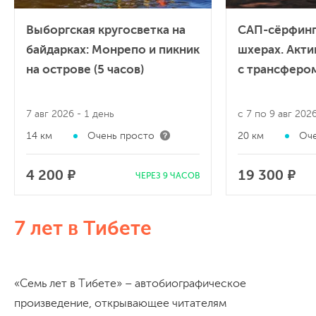
Выборгская кругосветка на
САП-сёрфинг
байдарках: Монрепо и пикник
шхерах. Акт
на острове (5 часов)
с трансфером
7 авг 2026
- 1 день
с 7 по 9 авг 202
14 км
Очень просто
20 км
Оче
4 200 ₽
19 300 ₽
ЧЕРЕЗ 9 ЧАСОВ
7 лет в Тибете
«Семь лет в Тибете» – автобиографическое
произведение, открывающее читателям