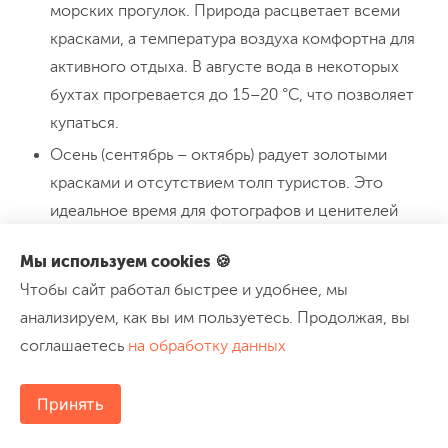
морских прогулок. Природа расцветает всеми
красками, а температура воздуха комфортна для
активного отдыха. В августе вода в некоторых
бухтах прогревается до 15–20 °C, что позволяет
купаться.
Осень (сентябрь – октябрь) радует золотыми
красками и отсутствием толп туристов. Это
идеальное время для фотографов и ценителей
спокойного отдыха.
Мы используем cookies 🍪
Зима (ноябрь – март) превращает Байкал в
Чтобы сайт работал быстрее и удобнее, мы
удивительное ледяное царство. Озеро
анализируем, как вы им пользуетесь. Продолжая, вы
покрывается толстым прозрачным льдом, по
соглашаетесь
на обработку данных
которому можно передвигаться на коньках,
лыжах, снегоходах или пешком. Особенно
Принять
популярны зимние фото-туры, позволяющие
запечатлеть фантастические ледовые пейзажи.