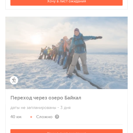
Хочу в лист ожидания
Переход через озеро Байкал
даты не запланированы
- 3 дня
40 км
Сложно