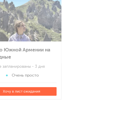
по Южной Армении на
дные
е запланированы
- 3 дня
Очень просто
Хочу в лист ожидания