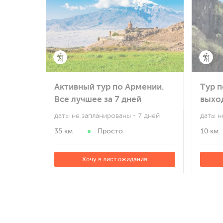
Активный тур по Армении.
Тур 
Все лучшее за 7 дней
выхо
даты не запланированы
- 7 дней
даты н
35 км
Просто
10 км
Хочу в лист ожидания