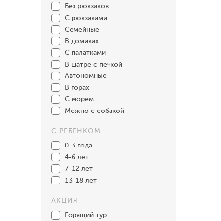
Без рюкзаков
С рюкзаками
Семейные
В домиках
С палатками
В шатре с печкой
Автономные
В горах
С морем
Можно с собакой
С РЕБЕНКОМ
0-3 года
4-6 лет
7-12 лет
13-18 лет
АКЦИЯ
Горящий тур