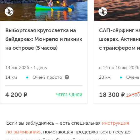
Выборгская кругосветка на
САП-сёрфинг н
байдарках: Монрепо и пикник
шхерах. Актив
на острове (5 часов)
с трансфером и
14 авг 2026
- 1 день
с 14 по 16 авг 202
14 км
Очень просто
20 км
Очень
4 200 ₽
18 300 ₽
19 300
ЧЕРЕЗ 5 ДНЕЙ
Если вы заблудились – есть специальная
инструкция
по выживанию
, помогающая продержаться в лесу до