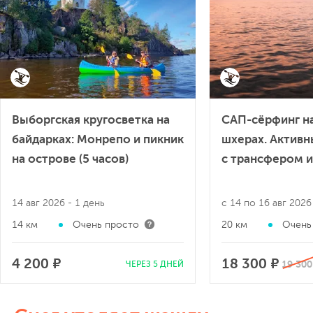
Выборгская кругосветка на
САП-сёрфинг н
байдарках: Монрепо и пикник
шхерах. Актив
на острове (5 часов)
с трансфером и
14 авг 2026
- 1 день
с 14 по 16 авг 202
14 км
Очень просто
20 км
Очень
4 200 ₽
18 300 ₽
19 300
ЧЕРЕЗ 5 ДНЕЙ