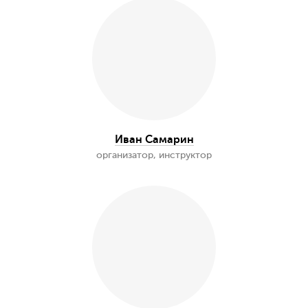
Маша Пик
организатор, консультант
Дина Аббазова