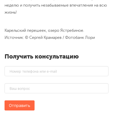
Возможность выбрать тур в зависимости от
уровня вашей подготовки и вашей любви к
комфорту.
Получение необходимых навыков
самостоятельной походной жизни.
Скидки при наличии собственного снаряжения.
Поход на выходные – это возможность зарядиться
энергией и хорошим настроением, как минимум, на
неделю и получить незабываемые впечатления на всю
жизнь!