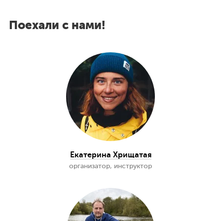
Карельский перешеек, озеро Ястребиное.
Источник: © Сергей Крамарев / Фотобанк Лори
Получить консультацию