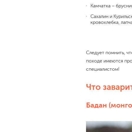
Камчатка – брусни
Сахалин и Курильс
кровохлебка, лапча
Следует помнить, чт
походе имеются про
специалистом!
Что заварит
Бадан (монго