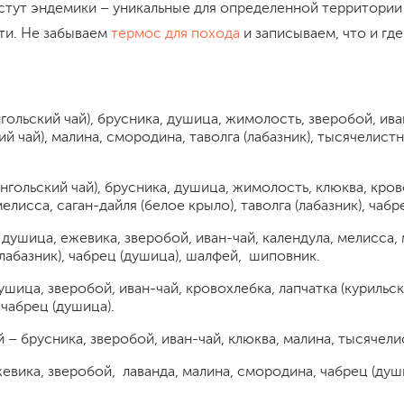
астут эндемики – уникальные для определенной территории
ти. Не забываем
термос для похода
и записываем, что и где
гольский чай), брусника, душица, жимолость, зверобой, ива
ий чай), малина, смородина, таволга (лабазник), тысячелистн
нгольский чай), брусника, душица, жимолость, клюква, кров
мелисса, саган-дайля (белое крыло), таволга (лабазник), чабр
 душица, ежевика, зверобой, иван-чай, календула, мелисса,
(лабазник), чабрец (душица), шалфей, шиповник.
ушица, зверобой, иван-чай, кровохлебка, лапчатка (курильск
, чабрец (душица).
 – брусника, зверобой, иван-чай, клюква, малина, тысячели
евика, зверобой, лаванда, малина, смородина, чабрец (душ