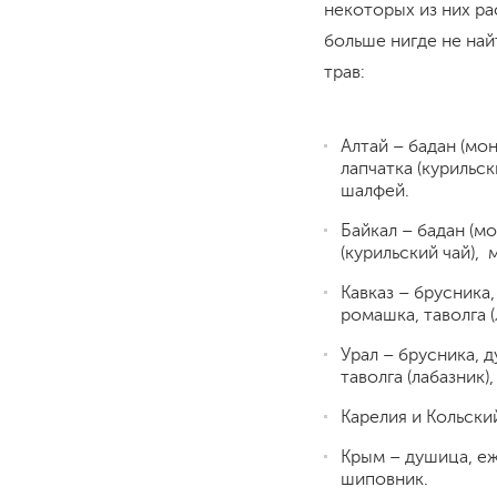
некоторых из них р
больше нигде не най
трав:
Алтай – бадан (мон
лапчатка (курильск
шалфей.
Байкал – бадан (мо
(курильский чай), 
Кавказ – брусника,
ромашка, таволга 
Урал – брусника, д
таволга (лабазник)
Карелия и Кольский
Крым – душица, еж
шиповник.