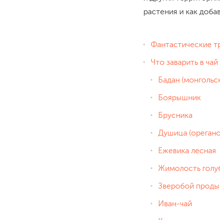
растения и как доба
Фантастические тр
Что заварить в чай
Бадан (монгольс
Боярышник
Брусника
Душица (орегано
Ежевика лесная
Жимолость голу
Зверобой проды
Иван-чай