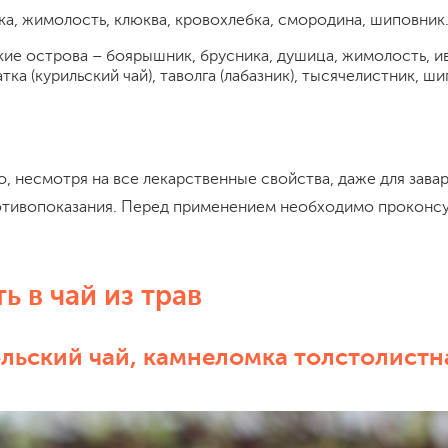
ка, жимолость, клюква, кровохлебка, смородина, шиповник
кие острова – боярышник, брусника, душица, жимолость, ив
тка (курильский чай), таволга (лабазник), тысячелистник, ш
о, несмотря на все лекарственные свойства, даже для завар
тивопоказания. Перед применением необходимо проконсу
ь в чай из трав
льский чай, камнеломка толстолистн