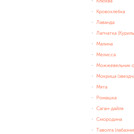
Клюква
Кровохлебка
Лаванда
Лапчатка (Куриль
Малина
Мелисса
Можжевельник 
Мокрица (звездч
Мята
Ромашка
Саган-дайля
Смородина
Таволга (лабазни