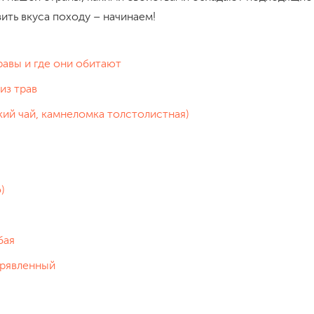
вить вкуса походу – начинаем!
авы и где они обитают
 из трав
кий чай, камнеломка толстолистная)
)
бая
рявленный