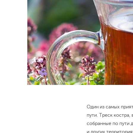
Один из самых прият
пути. Треск костра,
собранные по пути д
и других территори