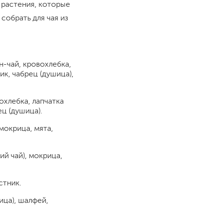
 растения, которые
 собрать для чая из
н-чай, кровохлебка,
ик, чабрец (душица),
охлебка, лапчатка
ец (душица).
 мокрица, мята,
ий чай), мокрица,
стник.
ица), шалфей,