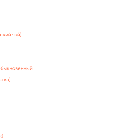
ский чай)
обыкновенный
атка)
к)