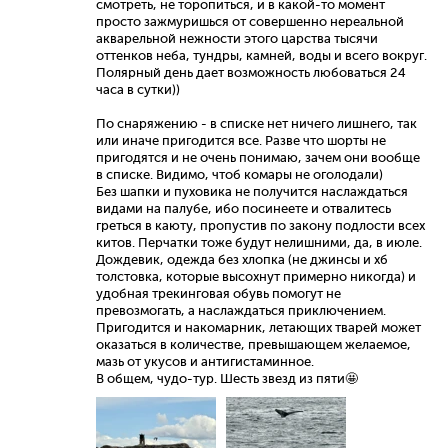
смотреть, не торопиться, и в какой-то момент
просто зажмуришься от совершенно нереальной
акварельной нежности этого царства тысячи
оттенков неба, тундры, камней, воды и всего вокруг.
Полярный день дает возможность любоваться 24
часа в сутки))
По снаряжению - в списке нет ничего лишнего, так
или иначе пригодится все. Разве что шорты не
пригодятся и не очень понимаю, зачем они вообще
в списке. Видимо, чтоб комары не оголодали)
Без шапки и пуховика не получится наслаждаться
видами на палубе, ибо посинеете и отвалитесь
греться в каюту, пропустив по закону подлости всех
китов. Перчатки тоже будут нелишними, да, в июле.
Дождевик, одежда без хлопка (не джинсы и хб
толстовка, которые высохнут примерно никогда) и
удобная трекинговая обувь помогут не
превозмогать, а наслаждаться приключением.
Пригодится и накомарник, летающих тварей может
оказаться в количестве, превышающем желаемое,
мазь от укусов и антигистаминное.
В общем, чудо-тур. Шесть звезд из пяти🤩