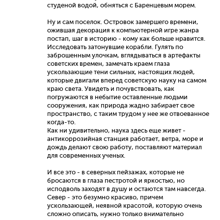
студеной водой, обняться с Баренцевым морем.
Ну и сам поселок. Островок замершего времени,
ожившая декорация к компьютерной игре жанра
постап, шаг в историю - кому как больше нравится.
Исследовать затонувшие корабли. Гулять по
заброшенным улочкам, вглядываться в артефакты
советских времен, замечать краем глаза
ускользающие тени сильных, настоящих людей,
которые двигали вперед советскую науку на самом
краю света. Увидеть и почувствовать, как
погружаются в небытие оставленные людьми
сооружения, как природа жадно забирает свое
пространство, с таким трудом у нее же отвоеванное
когда-то.
Как ни удивительно, наука здесь еще живет -
антикоррозийная станция работает, ветра, море и
дождь делают свою работу, поставляют материал
для современных ученых.
И все это - в северных пейзажах, которые не
бросаются в глаза пестротой и яркостью, но
исподволь заходят в душу и остаются там навсегда.
Север - это безумно красиво, причем
ускользающей, неявной красотой, которую очень
сложно описать, нужно только внимательно