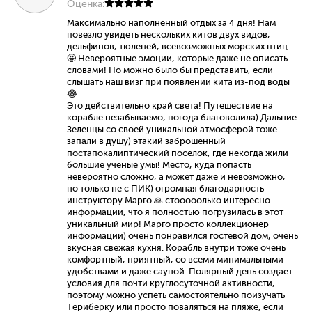
Оценка:
Максимально наполненный отдых за 4 дня! Нам
повезло увидеть нескольких китов двух видов,
дельфинов, тюленей, всевозможных морских птиц
🤩 Невероятные эмоции, которые даже не описать
словами! Но можно было бы представить, если
слышать наш визг при появлении кита из-под воды
😂
Это действительно край света! Путешествие на
корабле незабываемо, погода благоволила) Дальние
Зеленцы со своей уникальной атмосферой тоже
запали в душу) этакий заброшенный
постапокалиптический посёлок, где некогда жили
большие ученые умы! Место, куда попасть
невероятно сложно, а может даже и невозможно,
но только не с ПИК) огромная благодарность
инструктору Марго 🙏 стооооолько интересно
информации, что я полностью погрузилась в этот
уникальный мир! Марго просто коллекционер
информации) очень понравился гостевой дом, очень
вкусная свежая кухня. Корабль внутри тоже очень
комфортный, приятный, со всеми минимальными
удобствами и даже сауной. Полярный день создает
условия для почти круглосуточной активности,
поэтому можно успеть самостоятельно поизучать
Териберку или просто поваляться на пляже, если