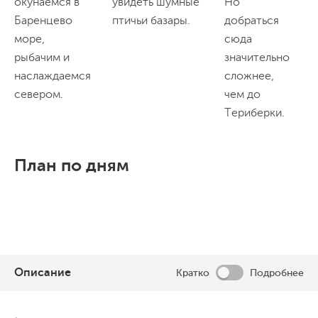
окунаемся в
увидеть шумные
Но
м
Баренцево
птичьи базары.
добраться
Т
море,
сюда
п
рыбачим и
значительно
наслаждаемся
сложнее,
севером.
чем до
Териберки.
План по дням
Описание
Кратко
Подробнее
День 1