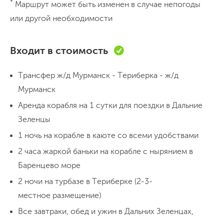
*
Маршрут может быть изменен в случае непогоды
Встреча в Мурманске. Переезд в
или другой необходимости
Териберку
В
14:00
встречаемся возле
ж/д вокзала в
Входит в стоимость
Мурманске
.
Трансфер
отвезет нас
в
Териберку
, в пути около 3 часов (зависит
Трансфер ж/д Мурманск - Териберка - ж/д
от дорожной ситуации). Нам покажутся
Мурманск
многочисленные сопки, низкорослый
3 часа в пути
Ночь на турбазе
Аренда корабля на 1 сутки для поездки в Дальние
Пешая прогулка по поселку 5 км
Ужин в кафе
субарктический лес и, наконец,
Зеленцы
бескрайняя тундра, полная сурового
1 ночь на корабле в каюте со всеми удобствами
обаяния. Териберка - это небольшое
День 2
2 часа жаркой баньки на корабле с нырянием в
Выход в море на целые сутки,
село, с населением менее 1000 человек,
Баренцево море
посещение Дальних Зеленцов
которое приобрело мировую
2 ночи на турбазе в Териберке (2-3-
популярность после выхода в свет
После
завтрака
отправляемся в
местное размещение)
нашумевшего фильма Андрея Звягинцева
длительное
морское путешествие
.
Все завтраки, обед и ужин в Дальних Зеленцах,
"Левиафан". Несмотря на это, поселок
Выходим в открытое море на рыбацком