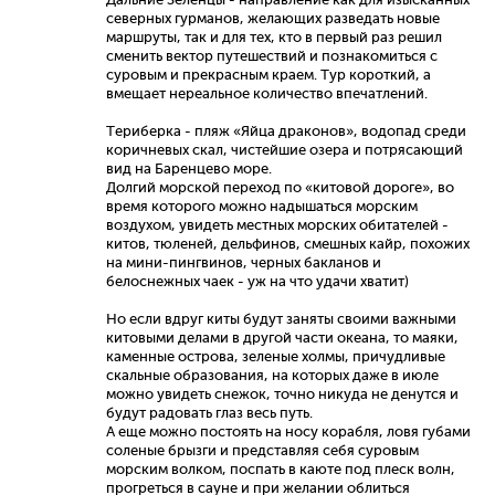
северных гурманов, желающих разведать новые
маршруты, так и для тех, кто в первый раз решил
сменить вектор путешествий и познакомиться с
суровым и прекрасным краем. Тур короткий, а
вмещает нереальное количество впечатлений.
Териберка - пляж «Яйца драконов», водопад среди
коричневых скал, чистейшие озера и потрясающий
вид на Баренцево море.
Долгий морской переход по «китовой дороге», во
время которого можно надышаться морским
воздухом, увидеть местных морских обитателей -
китов, тюленей, дельфинов, смешных кайр, похожих
на мини-пингвинов, черных бакланов и
белоснежных чаек - уж на что удачи хватит)
Но если вдруг киты будут заняты своими важными
китовыми делами в другой части океана, то маяки,
каменные острова, зеленые холмы, причудливые
скальные образования, на которых даже в июле
можно увидеть снежок, точно никуда не денутся и
будут радовать глаз весь путь.
А еще можно постоять на носу корабля, ловя губами
соленые брызги и представляя себя суровым
морским волком, поспать в каюте под плеск волн,
прогреться в сауне и при желании облиться