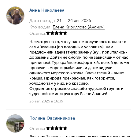
Анна Николаева
Дата похода:
21 — 24 авг 2025
Кто водил:
Елена Кириллова (Ананич)
Оценка:
Несмотря на то, что у нас не получилось попасть в
сами Зеленцы (по погодным условиям), нам
предложили адекватную замену (ну... попытались -
до замены дойти не смогли по не зависящим от нас
причинам). Тур крайне комфортный, целый день мы
провели в море и рыбачили, и даже видели
одинокого морского котика. Впечатлений - выше
крыши. Природа прекрасная. Как говорится,
холодно там у них, но красиво.
Отдельное огромное спасибо чудесной группе и
чудесной же инструктору Елене Ананич!
26 авг. 2025 в 16:39
Полина Овсянникова
Оценка:
Дальние Зеленцы - направление как для изысканных