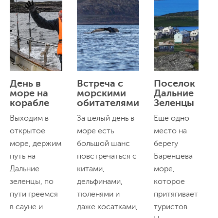
День в
Встреча с
Поселок
море на
морскими
Дальние
корабле
обитателями
Зеленцы
О
Выходим в
За целый день в
Еще одно
б
открытое
море есть
место на
к
море, держим
большой шанс
берегу
п
путь на
повстречаться с
Баренцева
с
Дальние
китами,
море,
м
зеленцы, по
дельфинами,
которое
ч
пути греемся
тюленями и
притягивает
р
в сауне и
даже косатками,
туристов.
н