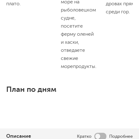
море на
плато.
дровах прямо
рыболовецком
среди гор.
судне,
посетите
ферму оленей
и хаски,
отведаете
свежие
морепродукты.
План по дням
Описание
Кратко
Подробнее