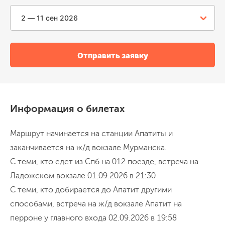
на Кольском полуострове, делимся
впечатлениями.
День 10
Териберка - ж/д вокзал Мурманска
Завтракаем, уезжаем в Мурманск.
Отправить заявку
Трансфер привезет нас на ж/д вокзал к
13:00. Те, кто уезжает/улетает позже,
могут оставить вещи в камере хранения и
Информация о билетах
пойти смотреть город. Советуем
Переезд ~3 ч
посетить порт и ледокол Ленин, сходить в
Маршрут начинается на станции Апатиты и
треккинг к Алеше на смотровую
заканчивается на ж/д вокзале Мурманска.
площадку.
С теми, кто едет из Спб на 012 поезде, встреча на
Ладожском вокзале 01.09.2026 в 21:30
С теми, кто добирается до Апатит другими
способами, встреча на ж/д вокзале Апатит на
перроне у главного входа 02.09.2026 в 19:58