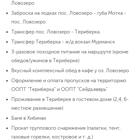
Чорргор. После завтрака выходим на
Ловозеро
живописную тропу, которая приведет нас
Заброска на лодках пос. Ловозеро - губа Мотка -
под красивый перевальный взлёт. Здесь
пос. Ловозеро
есть горное озеро, все желающие могут
10 км, набор высоты 400 м
Ночевка в палатке
Трансфер пос. Ловозеро - Териберка
Нет связи и интернета
Жаркая банька среди гор
искупаться. Обед на озере. К вечеру
Трансфер Териберка - ж/д вокзал Мурманск
возвращаемся в лагерь и идем в баньку,
3-разовое походное питание на маршруте (кроме
будем париться вениками и окунаться в
День 3
База КСС - пер. Южный Рисчорр (895
обедов/ужинов в Териберке)
бурную горную речку. Ужин, посиделки у
м) - плато - база КСС
костра.
Вкусный комплексный обед в кафе у оз. Ловозеро
Оформление и оплата пропусков на территорию
Продолжаем сходить с ума от
ООПТ "Териберка" и ООПТ "Сейдъявврь"
великолепия горных пейзажей и чистого
Проживание в Териберке в гостевом доме (2,4, 6-
воздуха! Встаем рано-рано. Сегодня у нас
местное размещение)
снова прогулка не для слабых духом.
Баня в Хибинах
Отправляемся к озеру Академическому
24 км, набор высоты 620 м
Ночевка в палатке
Нет связи и интернета
Прокат группового снаряжения (палатки, тент,
через перевал Южный Рисчорр (895 м). С
газовые горелки, костровое и т. д.)
перевальной седловины нам откроется