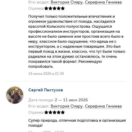
Кто водил:
Виктория Олару
,
Серафима Гениева
Оценка:
Получил только положительные впечатления и
огромное удовольствие от похода, насладился
красотой Кольского полуострова. Ощущался
профессионализм инструкторов, организация на
высоте не было заминок или простоев всего было в
меру, классное было ощущение, что идешь не с
инструктором, а с надежным товарищем. Это был
первый поход в жизни, классно, что тут были только
радиалки на этом думаю остановлюсь, тк очень
понравился такой формат. Рекомендую
попробовать.
16 июля 2026 в 21:39
Сергей Пастухов
Дата похода:
2 — 11 июл 2026
Кто водил:
Виктория Олару
,
Серафима Гениева
Оценка:
Супер природа, отличная подготовка и организация
похода!