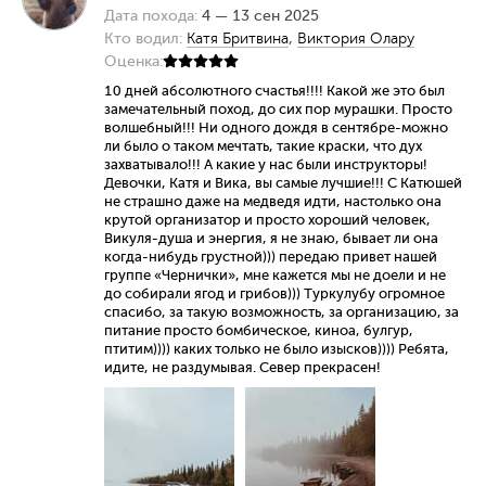
Дата похода:
4 — 13 сен 2025
Кто водил:
Катя Бритвина
,
Виктория Олару
Оценка:
10 дней абсолютного счастья!!!! Какой же это был
замечательный поход, до сих пор мурашки. Просто
волшебный!!! Ни одного дождя в сентябре-можно
ли было о таком мечтать, такие краски, что дух
захватывало!!! А какие у нас были инструкторы!
Девочки, Катя и Вика, вы самые лучшие!!! С Катюшей
не страшно даже на медведя идти, настолько она
крутой организатор и просто хороший человек,
Викуля-душа и энергия, я не знаю, бывает ли она
когда-нибудь грустной))) передаю привет нашей
группе «Чернички», мне кажется мы не доели и не
до собирали ягод и грибов))) Туркулубу огромное
спасибо, за такую возможность, за организацию, за
питание просто бомбическое, киноа, булгур,
птитим)))) каких только не было изысков)))) Ребята,
идите, не раздумывая. Север прекрасен!