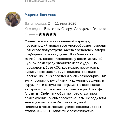
14 июля 2026 в 19:03
Марина Богатова
Дата похода:
2 — 11 июл 2026
Кто водил:
Виктория Олару
,
Серафима Гениева
Оценка:
Очень грамотно составленный маршрут,
позволяющий увидеть все многообразие природы
Кольского полуострова. Места постановки лагеря
подбирались очень удачно. В Хибинах - на
мягчайшем ковре низкоросов, у восхитительной
бурной реки среди хвойного леса с удобным
переходом к базе КСС, где можно перекусить,
выпить кофе, зарядить устройства. Треккинг
налегке, но не из простых и очень разнообразный:
тут и тропики с ручейками, и каменные валуны, и
курумник, и сыпуха на подъеме. На всех этапах
инструкторы показывали приемы хода. Трансфер
Апатиты - Хибины и обратно - это отдельное
приключение, очень профессиональные водители,
знающие места и любящие свое дело!
Переезд в Ловозерские тундры состоял из трёх
этапов: Хибины - Апатиты с возможностью