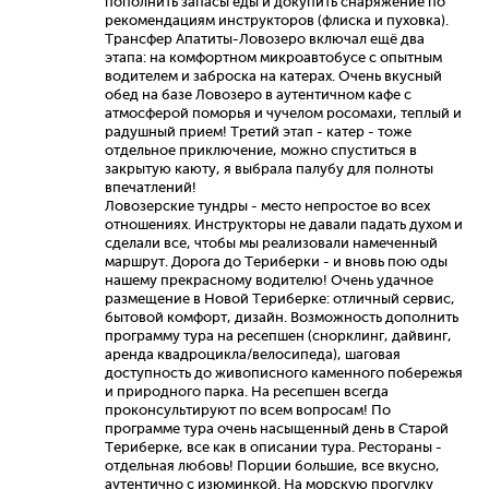
пополнить запасы еды и докупить снаряжение по
рекомендациям инструкторов (флиска и пуховка).
Трансфер Апатиты-Ловозеро включал ещё два
этапа: на комфортном микроавтобусе с опытным
водителем и заброска на катерах. Очень вкусный
обед на базе Ловозеро в аутентичном кафе с
атмосферой поморья и чучелом росомахи, теплый и
радушный прием! Третий этап - катер - тоже
отдельное приключение, можно спуститься в
закрытую каюту, я выбрала палубу для полноты
впечатлений!
Ловозерские тундры - место непростое во всех
отношениях. Инструкторы не давали падать духом и
сделали все, чтобы мы реализовали намеченный
маршрут. Дорога до Териберки - и вновь пою оды
нашему прекрасному водителю! Очень удачное
размещение в Новой Териберке: отличный сервис,
бытовой комфорт, дизайн. Возможность дополнить
программу тура на ресепшен (снорклинг, дайвинг,
аренда квадроцикла/велосипеда), шаговая
доступность до живописного каменного побережья
и природного парка. На ресепшен всегда
проконсультируют по всем вопросам! По
программе тура очень насыщенный день в Старой
Териберке, все как в описании тура. Рестораны -
отдельная любовь! Порции большие, все вкусно,
аутентично с изюминкой. На морскую прогулку