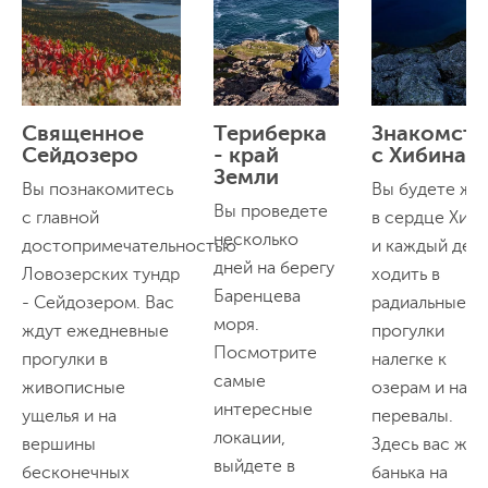
Священное
Териберка
Знакомств
Сейдозеро
- край
с Хибинам
Земли
Вы познакомитесь
Вы будете жи
Вы проведете
с главной
в сердце Хиб
несколько
достопримечательностью
и каждый ден
дней на берегу
Ловозерских тундр
ходить в
Баренцева
- Сейдозером. Вас
радиальные
моря.
ждут ежедневные
прогулки
Посмотрите
прогулки в
налегке к
самые
живописные
озерам и на
интересные
ущелья и на
перевалы.
локации,
вершины
Здесь вас жде
выйдете в
бесконечных
банька на