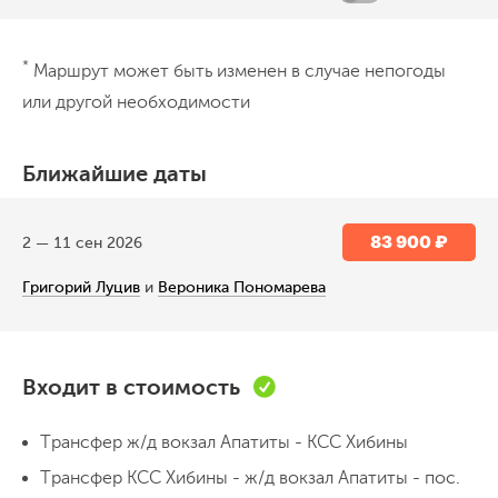
День 1
*
Маршрут может быть изменен в случае непогоды
Ж/д Апатиты - окрестности базы КСС
или другой необходимости
Встреча на ж/д вокзале Апатит, трансфер
в самое сердце Хибин - к базе КСС.
Ближайшие даты
Выгружаемся, переходим на стоянку с
рюкзаками (200-300 м), разбиваем лагерь.
83 900 ₽
2 — 11 сен 2026
Здесь нам предстоит провести 3 ночи.
Около 2 часов в пути
Ночевка в палатках
Григорий Луцив
и
Вероника Пономарева
В Хибинах нет связи и интернета
Готовим ужин, вечер знакомства.
День 2
База КСС - озеро у пер. Южный
Входит в стоимость
Чорргор
Трансфер ж/д вокзал Апатиты - КСС Хибины
Радиальный выход под пер. Южный
Трансфер КСС Хибины - ж/д вокзал Апатиты - пос.