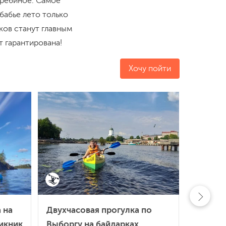
требиное. Самое
 бабье лето только
ков станут главным
 гарантирована!
Хочу пойти
Осталос
 на
Двухчасовая прогулка по
САП-ке
икник
Выборгу на байдарках
Семейн