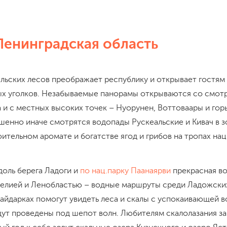
Ленинградская область
ельских лесов преображает республику и открывает гостя
ых уголков. Незабываемые панорамы открываются со смот
 и с местных высоких точек – Нуорунен, Воттоваары и гор
шенно иначе смотрятся водопады Рускеальские и Кивач в з
оительном аромате и богатстве ягод и грибов на тропах нац
доль берега Ладоги и
по нац.парку Паанаярви
прекрасная в
релией и Ленобластью – водные маршруты среди Ладожски
айдарках помогут увидеть леса и скалы с успокаивающей во
дут проведены под шепот волн. Любителям скалолазания з