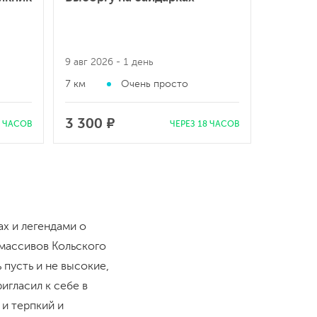
Ладожс
трансф
9 авг 2026
- 1 день
с 9 по 14
7 км
Очень просто
30 км
3 300 ₽
37 000
8 ЧАСОВ
ЧЕРЕЗ 18 ЧАСОВ
ах и легендами о
 массивов Кольского
 пусть и не высокие,
игласил к себе в
 и терпкий и