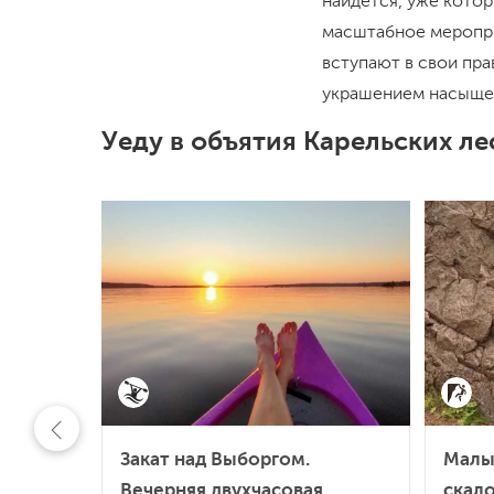
найдется, уже котор
масштабное меропр
вступают в свои пра
украшением насыщен
Уеду в объятия Карельских ле
Закат над Выборгом.
Малы
Вечерняя двухчасовая
скало