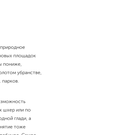
м природное
ровых площадок
ы пониже,
олотом убранстве,
. парков.
озможность
х шхер или по
дной глади, а
анятие тоже