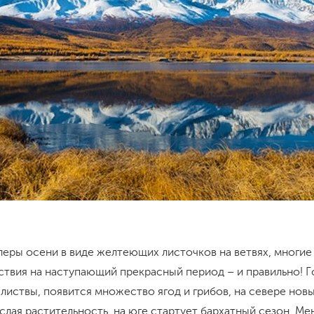
еры осени в виде желтеющих листочков на ветвях, многие
ствия на наступающий прекрасный период – и правильно! 
иствы, появится множество ягод и грибов, на севере нов
лая растительность, на юге стартует бархатный сезон. Ме