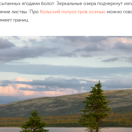
сыпанных ягодами болот. Зеркальные озера подчеркнут изг
еяние листвы. Про
Кольский полуостров осенью
можно гово
имеет границ.