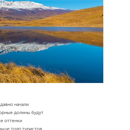
 давно начали
Горные долины будут
ые оттенки
ньше толп туристов,