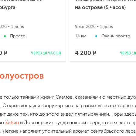
рбурга
на острове (5 часов)
2026
- 1 день
9 авг 2026
- 1 день
Просто
14 км
Очень просто
0 ₽
4 200 ₽
ЧЕРЕЗ 18 ЧАСОВ
ЧЕРЕЗ 1
полуостров
е только тайнами жизни Саамов, сказаниями о местных дух
. Открывающаяся взору картина на разных высотах горных
ит даже тех, кто до этого видел пятитысячники. Горы здесь
во
Хибин
и Ловозерских тундр покорит сердца всех, кого пр
. Легкие наполнит упоительный аромат сентябрьского леса