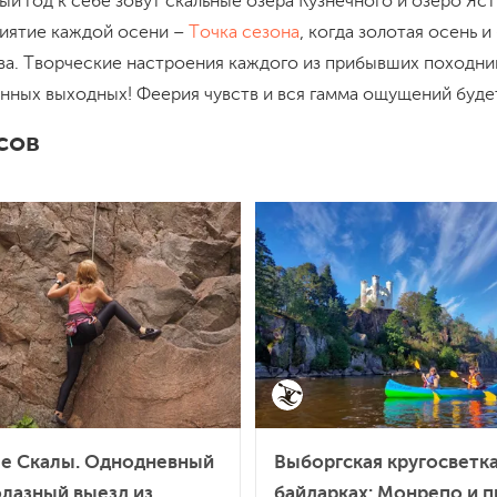
ый год к себе зовут скальные озера Кузнечного и озеро Яс
иятие каждой осени –
Точка сезона
, когда золотая осень и
ва. Творческие настроения каждого из прибывших походни
ных выходных! Феерия чувств и вся гамма ощущений будет
сов
е Скалы. Однодневный
Выборгская кругосветка
лазный выезд из
байдарках: Монрепо и п