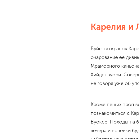
Карелия и 
Буйство красок Кар
очарование ее дивн
Мраморного каньона
Хийденвуори. Совер
не говоря уже об уп
Кроме пеших троп в
познакомиться с Ка
Вуоксе. Походы на б
вечера и ночевки бу