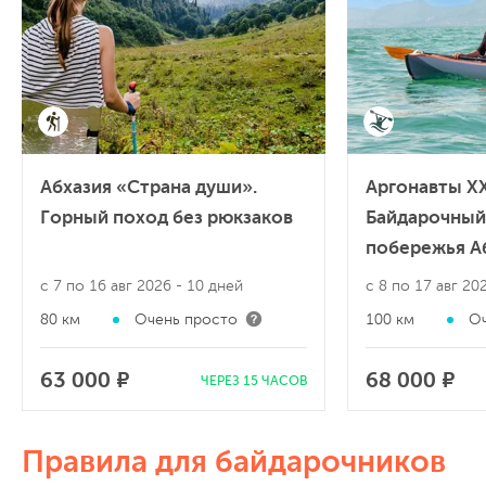
Абхазия «Страна души».
Аргонавты XX
Горный поход без рюкзаков
Байдарочный
побережья А
с 7 по 16 авг 2026
- 10 дней
с 8 по 17 авг 2
80 км
Очень просто
100 км
Оч
63 000 ₽
68 000 ₽
ЧЕРЕЗ 15 ЧАСОВ
Правила для байдарочников