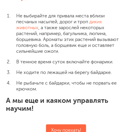
Не выбирайте для привала места вблизи
песчаных насыпей, дорог и троп
диких
животных
, а также зарослей некоторых
растений, например, багульника, люпина,
борщевика. Ароматы этих растений вызывают
головную боль, а борщевик еще и оставляет
сильнейшие ожоги.
В темное время суток включайте фонарики.
Не ходите по лежащей на берегу байдарке.
Не рыбачьте с байдарки, чтобы не порвать ее
крючком.
А мы еще и каяком управлять
научим!
Хочу поехать!