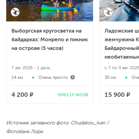
Выборгская кругосветка на
Ладожские ш
байдарках: Монрепо и пикник
жемчужина К
на острове (5 часов)
Байдарочный
необитаемы
7 авг 2026
- 1 день
с 7 по 9 авг 202
14 км
Очень просто
30 км
Оче
4 200 ₽
15 900 ₽
ЧЕРЕЗ 15 ЧАСОВ
Источник заглавного фото: Chudakov_Ivan /
Фотобанк Лори