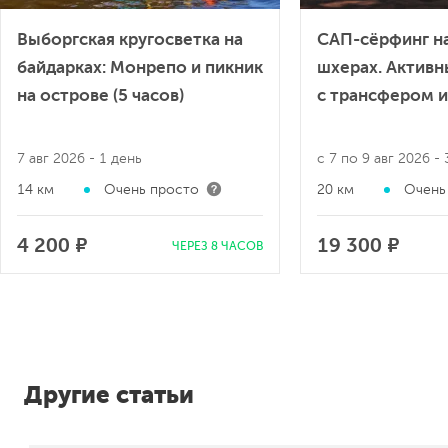
Выборгская кругосветка на
САП-сёрфинг
байдарках: Монрепо и пикник
шхерах. Акт
на острове (5 часов)
с трансфером
7 авг 2026
- 1 день
с 7 по 9 авг 202
14 км
Очень просто
20 км
Оче
4 200 ₽
19 300 ₽
ЧЕРЕЗ 8 ЧАСОВ
Другие статьи