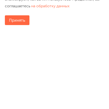
соглашаетесь
на обработку данных
Принять
8 (800) 200-2456
mail@turclub-pik.ru