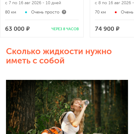
с 7 по 16 авг 2026
- 10 дней
с 8 по 16 авг 2
80 км
Очень просто
70 км
Оч
63 000 ₽
74 900 ₽
ЧЕРЕЗ 8 ЧАСОВ
Сколько жидкости нужно
иметь с собой