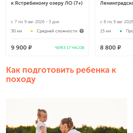
к Ястребиному озеру ЛО (7+)
Ленинградско
с 7 по 9 авг 2026
- 3 дня
с 8 по 9 авг 202
30 км
Средней сложности
15 км
Пр
9 900 ₽
8 800 ₽
ЧЕРЕЗ 17 ЧАСОВ
Как подготовить ребенка к
походу