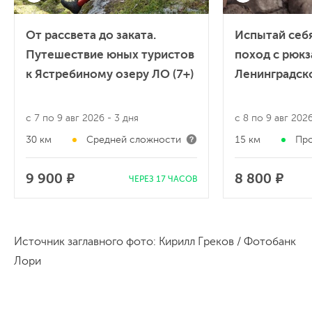
От рассвета до заката.
Испытай себ
Путешествие юных туристов
поход с рюкз
к Ястребиному озеру ЛО (7+)
Ленинградско
с 7 по 9 авг 2026
- 3 дня
с 8 по 9 авг 202
30 км
Средней сложности
15 км
Пр
9 900 ₽
8 800 ₽
ЧЕРЕЗ 17 ЧАСОВ
Источник заглавного фото: Кирилл Греков / Фотобанк
Лори