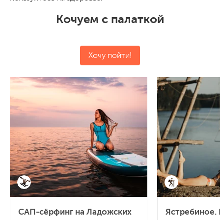
Кочуем с палаткой
Хочу пойти!
САП-сёрфинг на Ладожских
Ястребиное. 