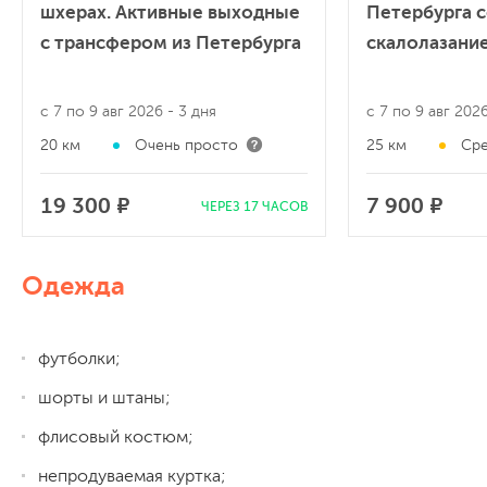
шхерах. Активные выходные
Петербурга 
с трансфером из Петербурга
скалолазание
с 7 по 9 авг 2026
- 3 дня
с 7 по 9 авг 202
20 км
Очень просто
25 км
Сре
19 300 ₽
7 900 ₽
ЧЕРЕЗ 17 ЧАСОВ
Одежда
футболки;
шорты и штаны;
флисовый костюм;
непродуваемая куртка;