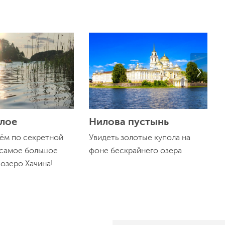
елое
Нилова пустынь
ём по секретной
Увидеть золотые купола на
 самое большое
фоне бескрайнего озера
озеро Хачина!