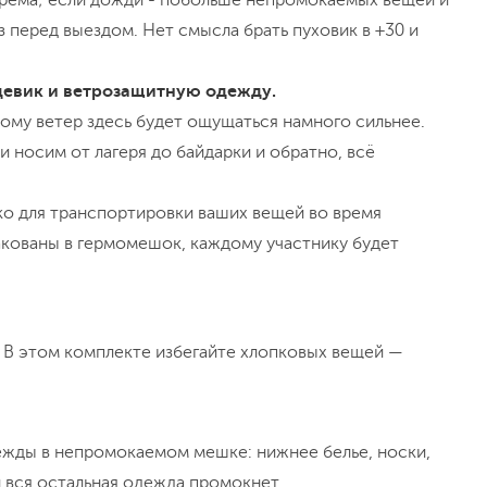
рема; если дожди - побольше непромокаемых вещей и
з перед выездом. Нет смысла брать пуховик в +30 и
евик и ветрозащитную одежду.
ому ветер здесь будет ощущаться намного сильнее.
 носим от лагеря до байдарки и обратно, всё
ко для транспортировки ваших вещей во время
акованы в гермомешок, каждому участнику будет
. В этом комплекте избегайте хлопковых вещей —
.
жды в непромокаемом мешке: нижнее белье, носки,
ли вся остальная одежда промокнет.