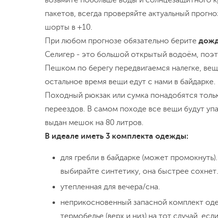
возьмите побольше воды и солнцезащитного к
пакетов, всегда проверяйте актуальный прогно
шорты в +10.
При любом прогнозе обязательно берите
дожд
Селигер - это большой открытый водоём, поэт
Пешком по берегу передвигаемся налегке, вещи
остальное время вещи едут с нами в байдарке.
Походный рюкзак или сумка понадобятся толь
переездов. В самом походе все вещи будут уп
выдан мешок на 80 литров.
В идеале иметь 3 комплекта одежды:
для гребли в байдарке (может промокнуть)
выбирайте синтетику, она быстрее сохнет
утепленная для вечера/сна.
неприкосновенный запасной комплект оде
термобелье (верх и низ) на тот случай, ес