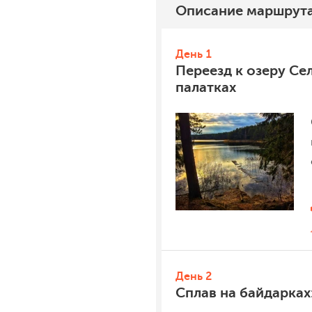
Описание
маршрут
День 1
Переезд к озеру Се
палатках
День 2
Сплав на байдарках