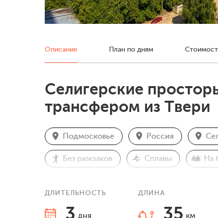
Описание
План по дням
Стоимост
Селигерские просторы
трансфером из Твери
Подмосковье
Россия
Се
Без рюкзаков
Сплавы
На 
ДЛИТЕЛЬНОСТЬ
ДЛИНА
3
35
дня
км