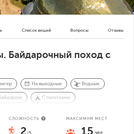
ь
Список вещей
Вопросы
Отзывы
. Байдарочный поход с
лигер
На выходные
Водные
байдарках
С палатками
СЛОЖНОСТЬ
МАКСИМУМ МЕСТ
2
15
чел
/5