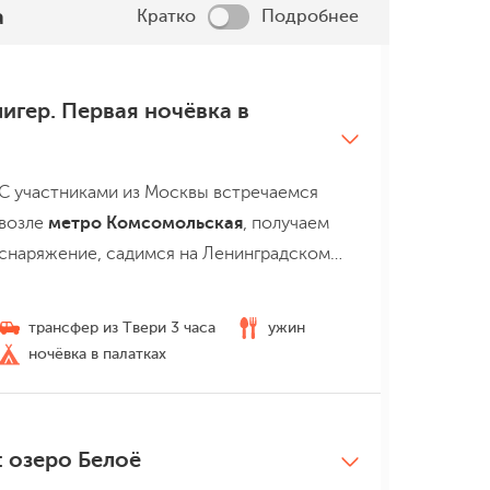
а
Кратко
Подробнее
лигер. Первая ночёвка в
С участниками из Москвы встречаемся
возле
метро
Комсомольская
, получаем
снаряжение, садимся на Ленинградском
вокзале скоростную Ласточку (билеты
всегда в наличии, покупать заранее не
трансфер из Твери 3 часа
ужин
обязательно) и мчим в
Тверь
. С
ночёвка в палатках
участниками из других городов
встречаемся возле
ж/д вокзала в Твери (в
разные даты время старта отличается,
: озеро Белоё
см. раздел "Информация по билетам)
.