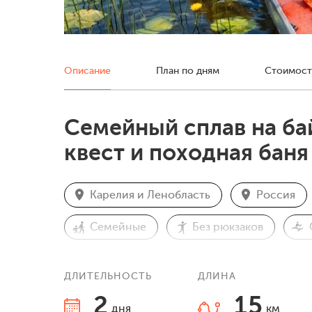
Описание
План по дням
Стоимост
Семейный сплав на бай
квест и походная баня 
Карелия и Ленобласть
Россия
Семейные
Без рюкзаков
Творческие выезды
С палатками
ДЛИТЕЛЬНОСТЬ
ДЛИНА
2
15
дня
км