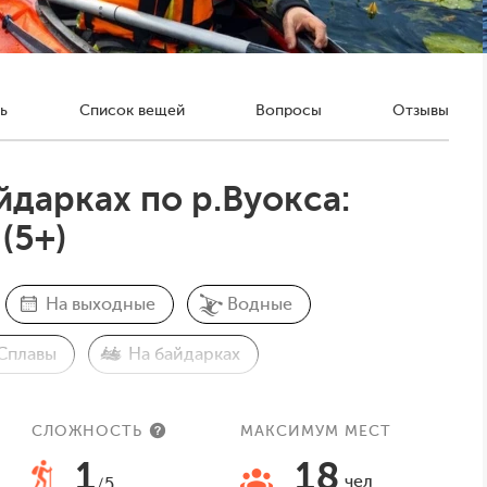
ь
Список вещей
Вопросы
Отзывы
дарках по р.Вуокса:
(5+)
На выходные
Водные
Сплавы
На байдарках
СЛОЖНОСТЬ
МАКСИМУМ МЕСТ
1
18
чел
/5