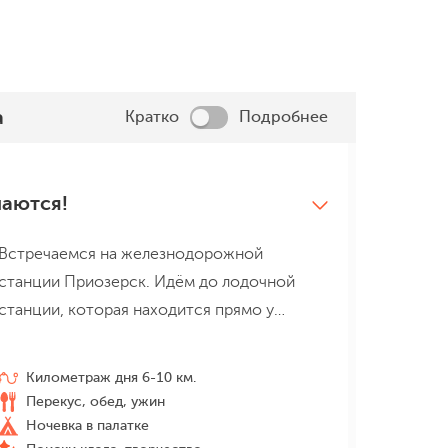
а
Кратко
Подробнее
аются!
Встречаемся на железнодорожной
станции Приозерск. Идём до лодочной
станции, которая находится прямо у
вокзала, получаем байдарки, спасжилеты и
проходим инструктаж
. Садимся в
Километраж дня 6-10 км.
байдарки и идём среди островов до нашей
Перекус, обед, ужин
стоянки. После вкусного обеда
Ночевка в палатке