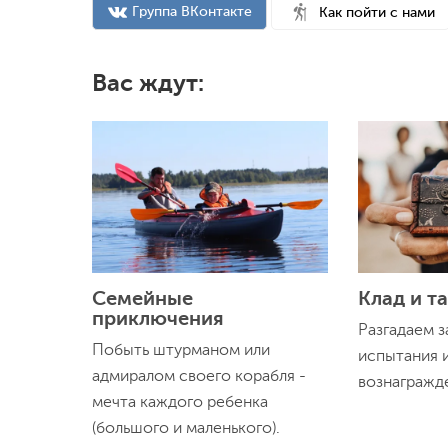
Группа ВКонтакте
Как пойти с нами
Вас ждут:
Семейные
Клад и т
приключения
Разгадаем з
Побыть штурманом или
испытания 
адмиралом своего корабля -
вознагражд
мечта каждого ребенка
(большого и маленького).