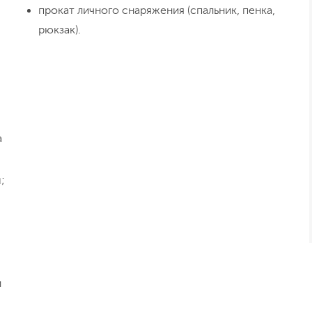
прокат личного снаряжения (спальник, пенка,
рюкзак).
а
;
й