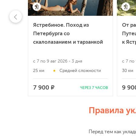
Ястребиное. Поход из
От ра
Петербурга со
Путе
скалолазанием и тарзанкой
к Яст
с 7 по 9 авг 2026
- 3 дня
с 7 по
25 км
Средней сложности
30 км
7 900 ₽
9 90
ЧЕРЕЗ 7 ЧАСОВ
Правила ук
Перед тем как уклад