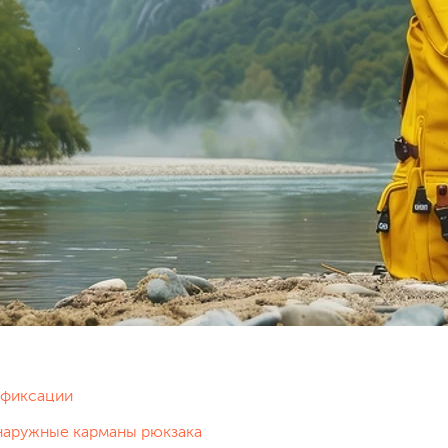
 фиксации
 наружные карманы рюкзака