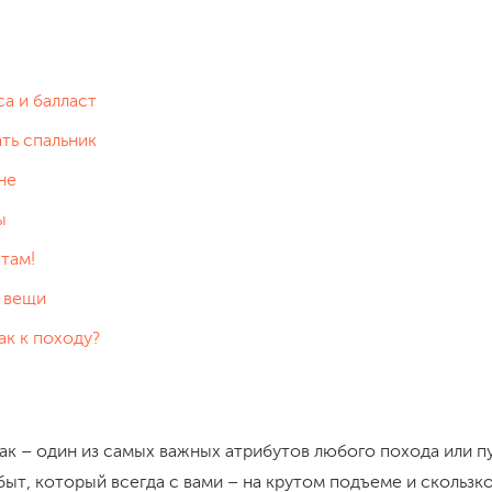
а и балласт
ть спальник
не
ы
там!
 вещи
ак к походу?
к – один из самых важных атрибутов любого похода или п
быт, который всегда с вами – на крутом подъеме и скользк