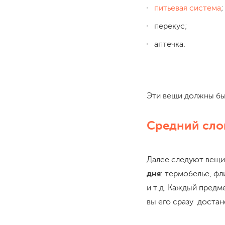
питьевая система
перекус;
аптечка.
Эти вещи должны быт
Средний сло
Далее следуют вещи,
дня
: термобелье, ф
и т.д. Каждый предм
вы его сразу достан