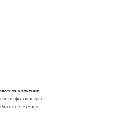
ваться в течение
жности, фотоаппарат
добится полотенце,