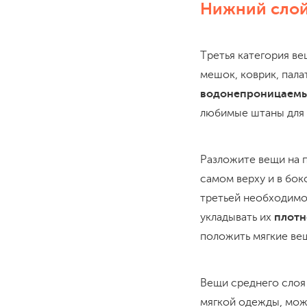
Нижний сло
Третья категория в
мешок, коврик, палат
водонепроницаем
любимые штаны для 
Разложите вещи на п
самом верху и в бок
третьей необходимос
укладывать их
плотн
положить мягкие ве
Вещи среднего слоя 
мягкой одежды, можн