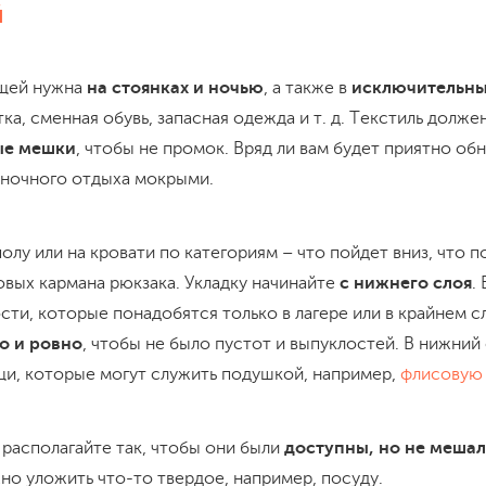
й
ещей нужна
на стоянках и ночью
, а также в
исключительны
ка, сменная обувь, запасная одежда и т. д. Текстиль долже
ые мешки
, чтобы не промок. Вряд ли вам будет приятно об
ночного отдыха мокрыми.
олу или на кровати по категориям – что пойдет вниз, что п
овых кармана рюкзака. Укладку начинайте
с нижнего слоя
.
ти, которые понадобятся только в лагере или в крайнем с
о и ровно
, чтобы не было пустот и выпуклостей. В нижни
щи, которые могут служить подушкой, например,
флисовую 
располагайте так, чтобы они были
доступны, но не меша
о уложить что-то твердое, например, посуду.