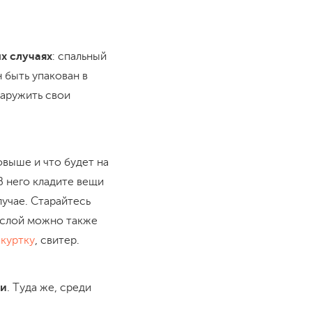
х случаях
: спальный
н быть упакован в
наружить свои
овыше и что будет на
 В него кладите вещи
лучае. Старайтесь
й слой можно также
куртку
, свитер.
ли
. Туда же, среди