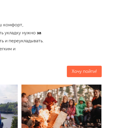
аш комфорт,
ть укладку нужно
за
ть и переукладывать.
егким и
Хочу пойти!
Осталос