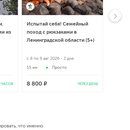
и.
Испытай себя! Семейный
Алтай.
ми из
поход с рюкзаками в
Ленинградской области (5+)
с 8 по 9 авг 2026
- 2 дня
с 8 по 19
15 км
Просто
100 км
8 800 ₽
67 900
7 ЧАСОВ
ЧЕРЕЗ ДЕНЬ
ировать, что именно