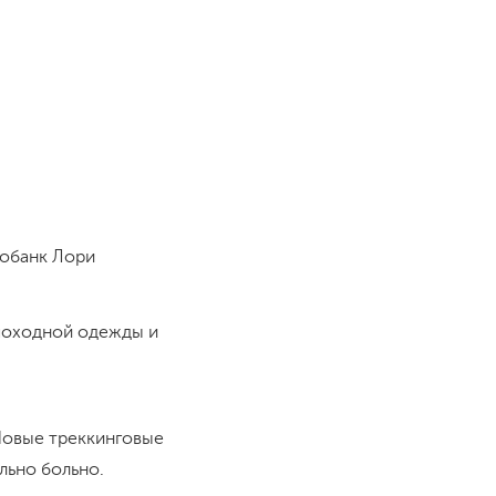
тобанк Лори
походной одежды и
Новые треккинговые
льно больно.