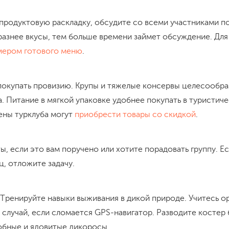
 продуктовую раскладку, обсудите со всеми участниками п
разнее вкусы, тем больше времени займет обсуждение. Для
мером готового меню
.
 покупать провизию. Крупы и тяжелые консервы целесообр
а. Питание в мягкой упаковке удобнее покупать в туристиче
ены турклуба могут
приобрести товары со скидкой
.
ы, если это вам поручено или хотите порадовать группу. Е
, отложите задачу.
 Тренируйте навыки выживания в дикой природе. Учитесь о
случай, если сломается GPS-навигатор. Разводите костер 
обные и ядовитые дикоросы.