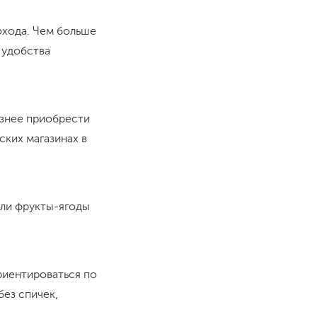
охода. Чем больше
 удобства
азнее приобрести
ских магазинах в
сли фрукты-ягоды
риентироваться по
без спичек,