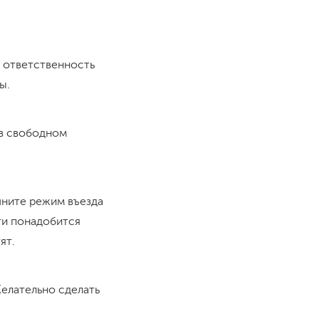
ь ответственность
ы.
 в свободном
чните режим въезда
ути понадобится
ят.
Желательно сделать