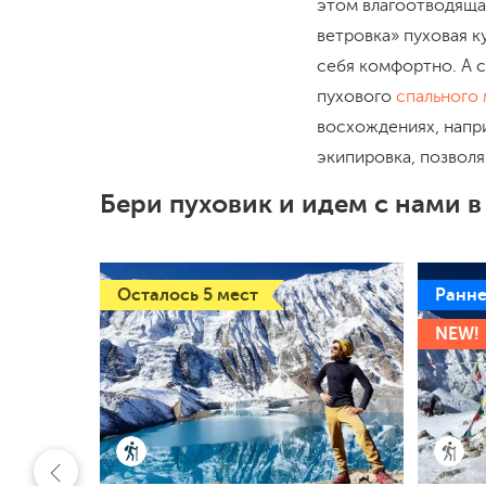
этом влагоотводяща
ветровка» пуховая к
себя комфортно. А 
пухового
спального
восхождениях, напри
экипировка, позвол
Бери пуховик и идем с нами в
Осталось 5 мест
Ранне
NEW!