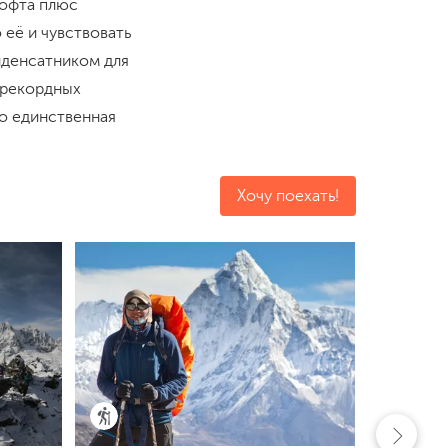
кофта плюс
 её и чувствовать
нденсатником для
 рекордных
то единственная
Хочу поехать!
Раннее