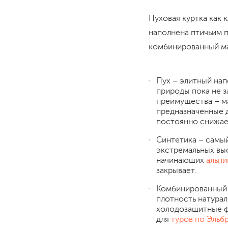
Пуховая куртка как 
наполнена птичьим п
комбинированный ма
Пух – элитный нап
природы пока не з
преимущества – ма
предназначенные д
постоянно снижает
Синтетика – самый
экстремальных выс
начинающих
альпи
закрывает.
Комбинированный 
плотность натура
холодозащитные ф
для
туров по Эльб