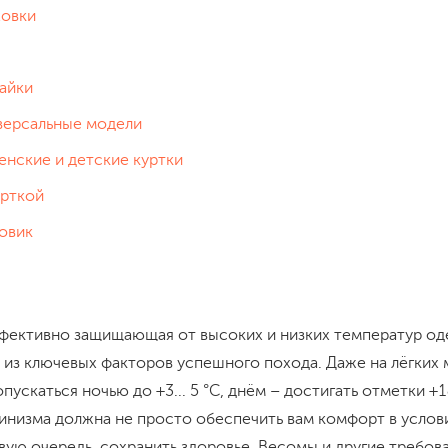
ховки
айки
версальные модели
енские и детские куртки
урткой
овик
эффективно защищающая от высоких и низких температур од
 из ключевых факторов успешного похода. Даже на лёгких
скаться ночью до +3... 5 °С, днём – достигать отметки +18.
пинизма должна не просто обеспечить вам комфорт в услов
рвую очередь, сохранить здоровье. Весомы и другие требов