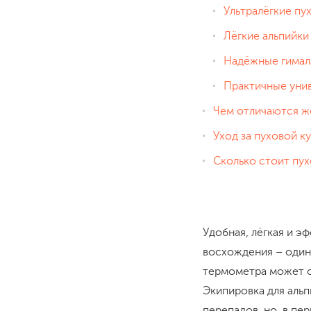
Ультралёгкие пу
Лёгкие альпийки
Надёжные гимал
Практичные уни
Чем отличаются ж
Уход за пуховой к
Сколько стоит пух
Удобная, лёгкая и 
восхождения – один
термометра может опу
Экипировка для аль
перепадов, но, в пе