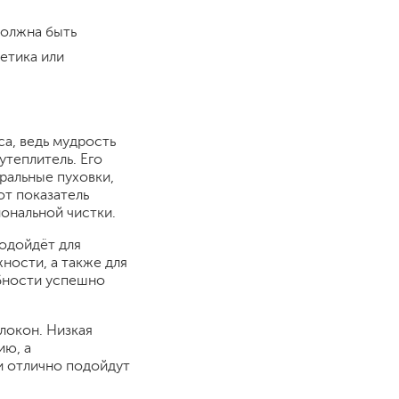
должна быть
етика или
са, ведь мудрость
утеплитель. Его
ральные пуховки,
от показатель
ональной чистки.
подойдёт для
ности, а также для
бности успешно
локон. Низкая
ию, а
и отлично подойдут