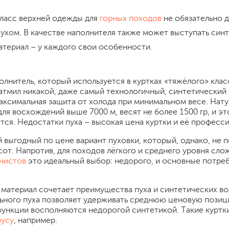
класс верхней одежды для
горных походов
не обязательно 
ухом. В качестве наполнителя также может выступать синт
териал – у каждого свои особенности.
олнитель, который используется в куртках «тяжёлого» клас
атмил никакой, даже самый технологичный, синтетический 
ксимальная защита от холода при минимальном весе. Нату
ля восхождений выше 7000 м, весят не более 1500 гр, и эт
ся. Недостатки пуха – высокая цена куртки и её професси
 выгодный по цене вариант пуховки, который, однако, не 
от. Напротив, для походов лёгкого и среднего уровня слож
нистов
это идеальный выбор: недорого, и основные потре
материал сочетает преимущества пуха и синтетических во
льного пуха позволяет удерживать среднюю ценовую позиц
ункции восполняются недорогой синтетикой. Такие куртк
русу
, например.