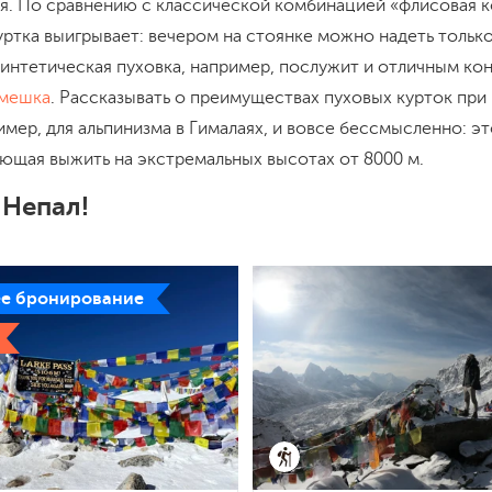
я. По сравнению с классической комбинацией «флисовая 
уртка выигрывает: вечером на стоянке можно надеть только
синтетическая пуховка, например, послужит и отличным ко
 мешка
. Рассказывать о преимуществах пуховых курток при
мер, для альпинизма в Гималаях, и вовсе бессмысленно: э
яющая выжить на экстремальных высотах от 8000 м.
 Непал!
е бронирование