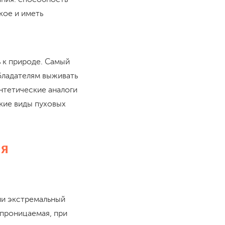
кое и иметь
 к природе. Самый
бладателям выживать
интетические аналоги
кие виды пуховых
ля
или экстремальный
епроницаемая, при