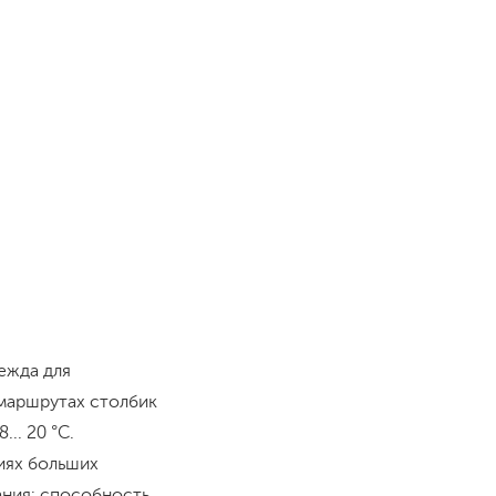
ежда для
 маршрутах столбик
.. 20 °С.
иях больших
ания: способность