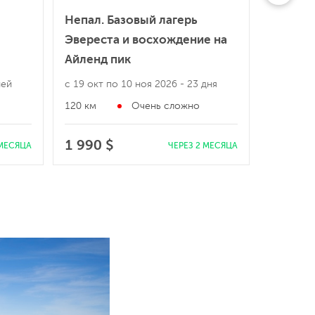
Непал. Базовый лагерь
Непал. 
Эвереста и восхождение на
Эверес
Айленд пик
ней
с 19 окт по 10 ноя 2026
- 23 дня
с 26 дек 
120 км
Очень сложно
100 км
1 990 $
1 100 
 МЕСЯЦА
ЧЕРЕЗ 2 МЕСЯЦА