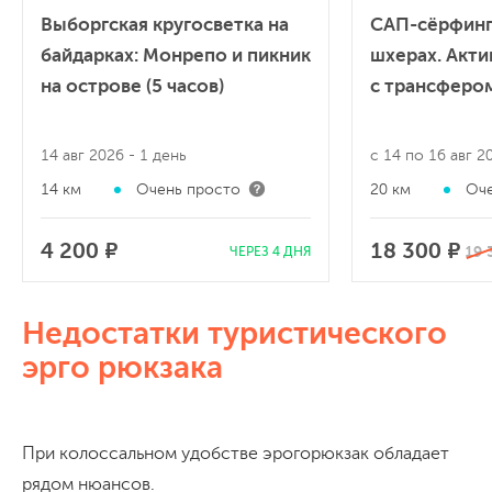
Выборгская кругосветка на
САП-сёрфинг
байдарках: Монрепо и пикник
шхерах. Акт
на острове (5 часов)
с трансфером
14 авг 2026
- 1 день
с 14 по 16 авг 
14 км
Очень просто
20 км
Оче
4 200 ₽
18 300 ₽
19 
ЧЕРЕЗ 4 ДНЯ
Недостатки туристического
эрго рюкзака
При колоссальном удобстве эрогорюкзак обладает
рядом нюансов.