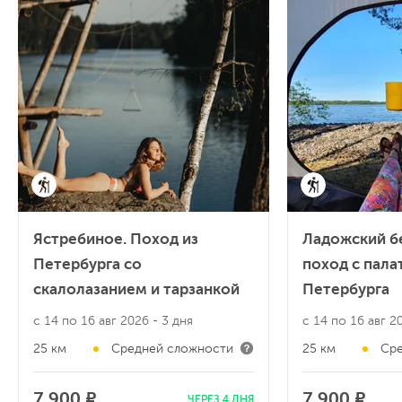
Ястребиное. Поход из
Ладожский б
Петербурга со
поход с пала
скалолазанием и тарзанкой
Петербурга
с 14 по 16 авг 2026
- 3 дня
с 14 по 16 авг 
25 км
Средней сложности
25 км
Сре
7 900 ₽
7 900 ₽
ЧЕРЕЗ 4 ДНЯ