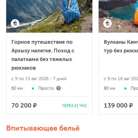
Горное путешествие по
Вулканы Кам
Архызу налегке. Поход с
тур без рюкз
палатками без тяжелых
рюкзаков
с 9 по 15 авг 2026
- 7 дней
с 9 по 16 авг 2
60 км
Просто
80 км
Пр
70 200 ₽
139 000 ₽
ЧЕРЕЗ 21 ЧАС
Впитывающее бельё