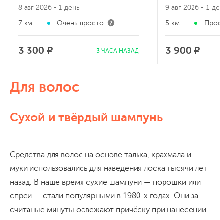
8 авг 2026
- 1 день
9 авг 2026
- 1 д
7 км
Очень просто
5 км
Про
3 300 ₽
3 900 ₽
3 ЧАСА НАЗАД
Для волос
Сухой и твёрдый шампунь
Средства для волос на основе талька, крахмала и
муки использовались для наведения лоска тысячи лет
назад. В наше время сухие шампуни — порошки или
спреи — стали популярными в 1980-х годах. Они за
считаные минуты освежают причёску при нанесении