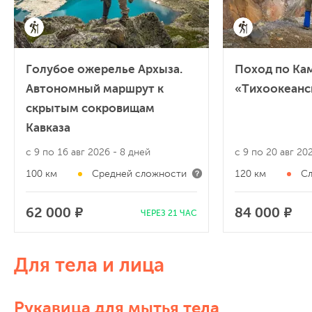
Голубое ожерелье Архыза.
Поход по Ка
Автономный маршрут к
«Тихоокеанс
скрытым сокровищам
Кавказа
с 9 по 16 авг 2026
- 8 дней
с 9 по 20 авг 2
100 км
Средней сложности
120 км
С
62 000 ₽
84 000 ₽
ЧЕРЕЗ 21 ЧАС
Для тела и лица
Рукавица для мытья тела