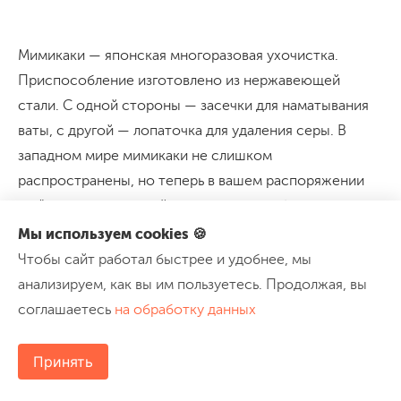
Мимикаки — японская многоразовая ухочистка.
Приспособление изготовлено из нержавеющей
стали. С одной стороны — засечки для наматывания
ваты, с другой — лопаточка для удаления серы. В
западном мире мимикаки не слишком
распространены, но теперь в вашем распоряжении
ещё один интересный аксессуар на выбор.
Мы используем cookies 🍪
Чтобы сайт работал быстрее и удобнее, мы
Можно захватить с собой и мочалку, но выбирайте
анализируем, как вы им пользуетесь. Продолжая, вы
натуральные изделия из люффы. Они лёгкие,
соглашаетесь
на обработку данных
компактные, хорошо мылятся и быстро сохнут.
Понять, что удобно лично для вас, можно в походах,
Принять
которые не требуют долгих, сложных сборов.
Например, в походе по
Северной Осетии без