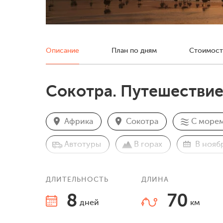
Описание
План по дням
Стоимост
Сокотра. Путешествие
Африка
Сокотра
С море
Автотуры
В горах
В нояб
ДЛИТЕЛЬНОСТЬ
ДЛИНА
8
70
дней
км