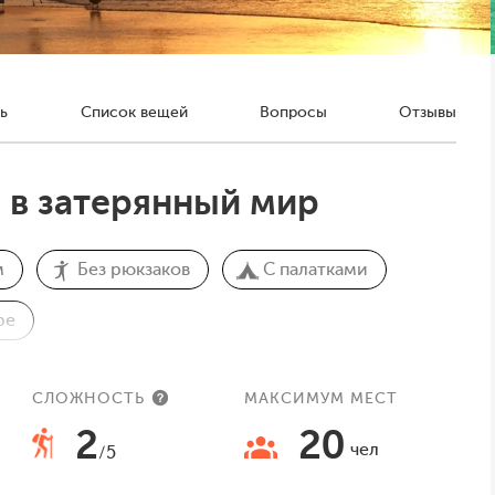
ь
Список вещей
Вопросы
Отзывы
 в затерянный мир
м
Без рюкзаков
С палатками
ре
СЛОЖНОСТЬ
МАКСИМУМ МЕСТ
2
20
чел
/5