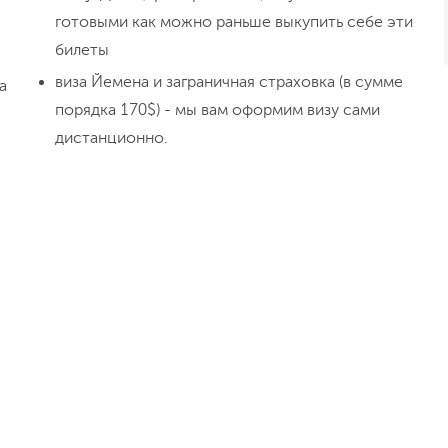
готовыми как можно раньше выкупить себе эти
День 4
билеты
Дюны и побережье 
Аомак
виза Йемена и заграничная страховка (в сумме
а
порядка 170$) - мы вам оформим визу сами
дистанционно.
День 5
Пустыня Захек, пл