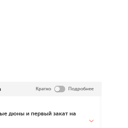
Головокружительные
Дюны
каньоны
Минималистичные пейза
Панорамные виды с высших
песчаными насыпями,
точек гор и пресные водоемы
нагнанными летними
у подножия скал, где цветут
муссонами, с видом на
деревья и встречается дикая
Аравийское море.
сокотрийская кошка!
а
Кратко
Подробнее
ые дюны и первый закат на