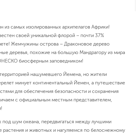
н из самых изолированных архипелагов Африки!
вестен своей уникальной флорой – почти 37%
анете! Жемчужины острова – Драконовое дерево
чные деревья, похожие на большую Мандрагору из мира
н ЮНЕСКО биосферным заповедником!
я территорией нашумевшего Йемена, но жители
ерелет минует континентальный Йемен, а путешествие
астями для обеспечения безопасности и сохранения
ничаем с официальным местным представителем,
!
х под шум океана, передвигаться между лучшими
е растения и животных и нагуляемся по белоснежному