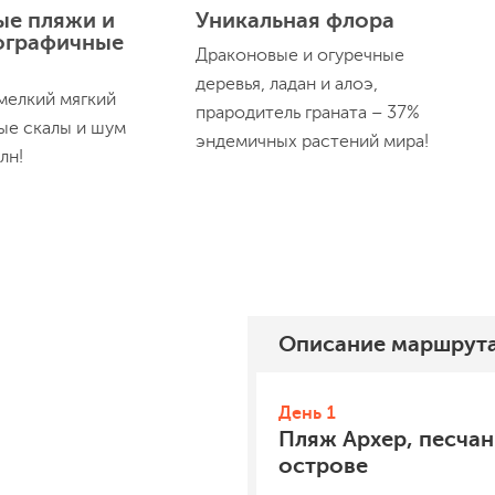
ые пляжи и
Уникальная флора
ографичные
Драконовые и огуречные
деревья, ладан и алоэ,
мелкий мягкий
прародитель граната – 37%
ные скалы и шум
эндемичных растений мира!
лн!
Описание
маршрут
День 1
Пляж Архер, песчан
острове