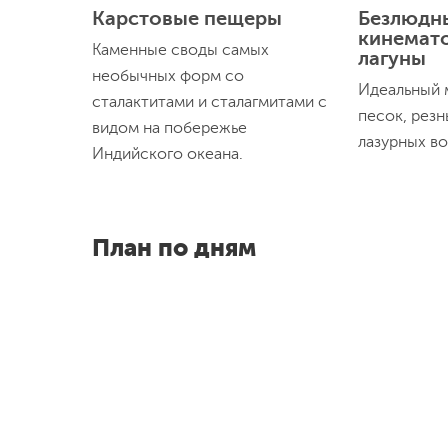
Карстовые пещеры
Безлюдн
кинемат
Каменные своды самых
лагуны
необычных форм со
Идеальный 
сталактитами и сталагмитами с
песок, рез
видом на побережье
лазурных во
Индийского океана.
План по дням