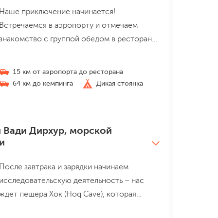
Наше приключение начинается!
Встречаемся в аэропорту и отмечаем
знакомство с группой обедом в ресторане
столицы острова Хадибо. Восполнив силы
после дороги, садимся в наш пепелац,
15 км от аэропорта до ресторана
который увезет нас к первой локации –
64 км до кемпинга
Дикая стоянка
созданным муссонами песчаным дюнам
пляжа Архер (Archer). Между дюнами течет
пресный ручей, недалеко от которого и
н Вади Дирхур, морской
разобьем лагерь. Желающие могут
и
проводить закат под треск костра у
побережья или с верхних точек дюн, чтобы
После завтрака и зарядки начинаем
полюбоваться красками всей панорамы.
исследовательскую деятельность – нас
Перед сном будем считать звезды
ждет пещера Хок (Hoq Cave), которая
Млечного пути!
считается одной из самых больших на