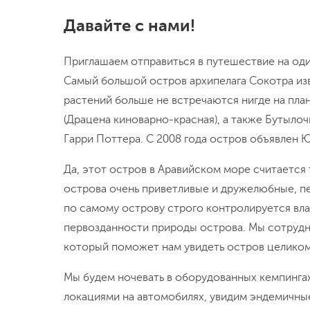
Давайте с нами!
Приглашаем отправиться в путешествие на оди
Самый большой остров архипелага Сокотра из
растений больше не встречаются нигде на пл
(Драцена киноварно-красная), а также Бутыло
Гарри Поттера. С 2008 года остров объявле
Да, этот остров в Аравийском море считаетс
острова очень приветливые и дружелюбные, п
по самому острову строго контролируется вл
первозданности природы острова. Мы сотруд
который поможет нам увидеть остров целиком
Мы будем ночевать в оборудованных кемпинга
локациями на автомобилях, увидим эндемичны