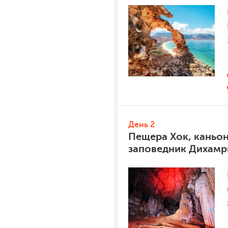
День 2
Пещера Хок, каньо
заповедник Дихамр