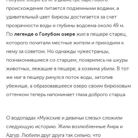
происхождения питается подземными водами, а
удивительный цвет бирюзы достигается за счет
прозрачности воды и глубины водоема около 49 м.
По
легенде о Голубом озере
жил в пещере старец,
которого почитали местные жители и приходили к
нему за советом. Но однажды чужестранцы,
познакомившиеся со старцем, позарились на шкуры
животных, лежащие в пещере, а хозяина убили. В тот
же миг в пещеру ринулся поток воды, затопив
убежище, а образовавшееся озеро своим бирюзовым
оттенком теперь напоминает глаза доброго старца.
О водопадах «Мужские и девичьи слезы» сложили
следующую историю. Жили возлюбленные Амра и
Адгур. Любили друг друга так сильно, что