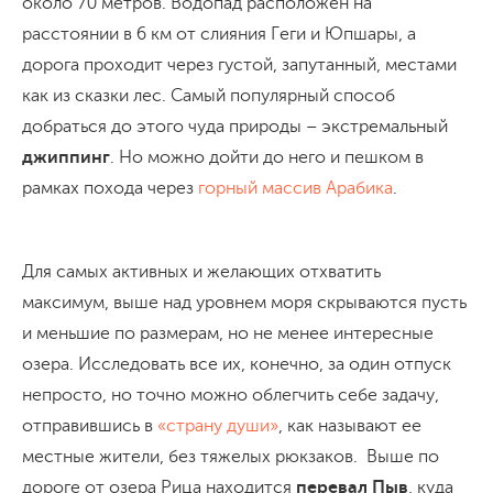
около 70 метров. Водопад расположен на
расстоянии в 6 км от слияния Геги и Юпшары, а
дорога проходит через густой, запутанный, местами
как из сказки лес. Самый популярный способ
добраться до этого чуда природы – экстремальный
джиппинг
. Но можно дойти до него и пешком в
рамках похода через
горный массив Арабика
.
Для самых активных и желающих отхватить
максимум, выше над уровнем моря скрываются пусть
и меньшие по размерам, но не менее интересные
озера. Исследовать все их, конечно, за один отпуск
непросто, но точно можно облегчить себе задачу,
отправившись в
«страну души»
, как называют ее
местные жители, без тяжелых рюкзаков. Выше по
дороге от озера Рица находится
перевал Пыв
, куда