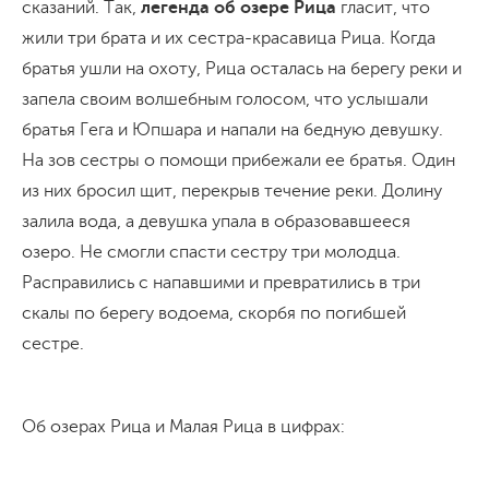
сказаний. Так,
легенда об озере Рица
гласит, что
жили три брата и их сестра-красавица Рица. Когда
братья ушли на охоту, Рица осталась на берегу реки и
запела своим волшебным голосом, что услышали
братья Гега и Юпшара и напали на бедную девушку.
На зов сестры о помощи прибежали ее братья. Один
из них бросил щит, перекрыв течение реки. Долину
залила вода, а девушка упала в образовавшееся
озеро. Не смогли спасти сестру три молодца.
Расправились с напавшими и превратились в три
скалы по берегу водоема, скорбя по погибшей
сестре.
Об озерах Рица и Малая Рица в цифрах: