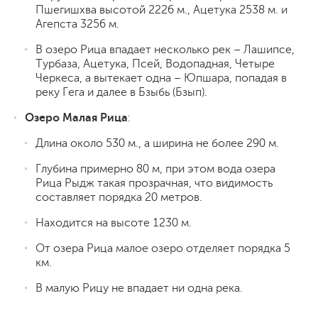
Пшегишхва высотой 2226 м., Ацетука 2538 м. и
Агепста 3256 м.
В озеро Рица впадает несколько рек – Лашипсе,
Турбаза, Ацетука, Псей, Водопадная, Четыре
Черкеса, а вытекает одна – Юпшара, попадая в
реку Гега и далее в Бзыбь (Бзып).
Озеро Малая Рица
:
Длина около 530 м., а ширина не более 290 м.
Глубина примерно 80 м, при этом вода озера
Рица Рыдж такая прозрачная, что видимость
составляет порядка 20 метров.
Находится на высоте 1230 м.
От озера Рица малое озеро отделяет порядка 5
км.
В малую Рицу не впадает ни одна река.