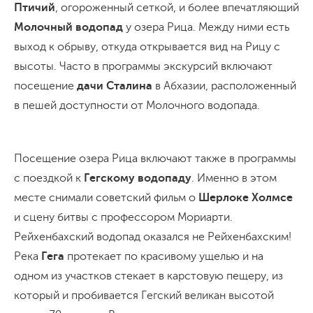
Птичий
, огороженный сеткой, и более впечатляющий
Молочный водопад
у озера Рица. Между ними есть
выход к обрыву, откуда открывается вид на Рицу с
высоты. Часто в программы экскурсий включают
посещение
дачи Сталина
в Абхазии, расположенный
в пешей доступности от Молочного водопада.
Посещение озера Рица включают также в программы
с поездкой к
Гегскому водопаду
. Именно в этом
месте снимали советский фильм о
Шерлоке Холмсе
и сцену битвы с профессором Мориарти.
Рейхенбахский водопад оказался не Рейхенбахским!
Река
Гега
протекает по красивому ущелью и на
одном из участков стекает в карстовую пещеру, из
который и пробивается Гегский великан высотой