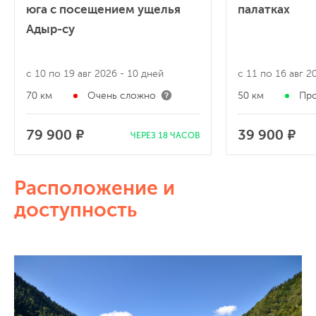
юга с посещением ущелья
палатках
Адыр-су
с 10 по 19 авг 2026
- 10 дней
с 11 по 16 авг 
70 км
Очень сложно
50 км
Пр
79 900 ₽
39 900 ₽
ЧЕРЕЗ 18 ЧАСОВ
Расположение и
доступность