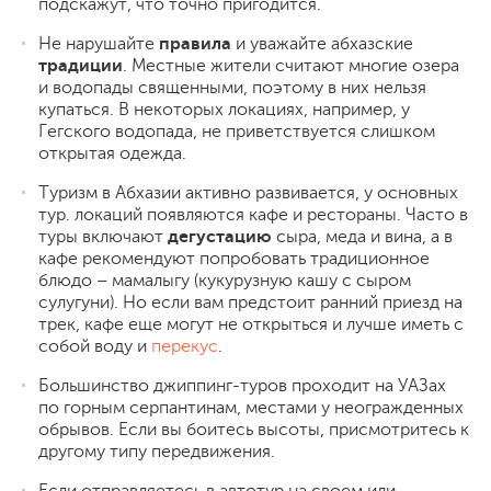
подскажут, что точно пригодится.
Не нарушайте
правила
и уважайте абхазские
традиции
. Местные жители считают многие озера
и водопады священными, поэтому в них нельзя
купаться. В некоторых локациях, например, у
Гегского водопада, не приветствуется слишком
открытая одежда.
Туризм в Абхазии активно развивается, у основных
тур. локаций появляются кафе и рестораны. Часто в
туры включают
дегустацию
сыра, меда и вина, а в
кафе рекомендуют попробовать традиционное
блюдо – мамалыгу (кукурузную кашу с сыром
сулугуни). Но если вам предстоит ранний приезд на
трек, кафе еще могут не открыться и лучше иметь с
собой воду и
перекус
.
Большинство джиппинг-туров проходит на УАЗах
по горным серпантинам, местами у неогражденных
обрывов. Если вы боитесь высоты, присмотритесь к
другому типу передвижения.
Если отправляетесь в автотур на своем или