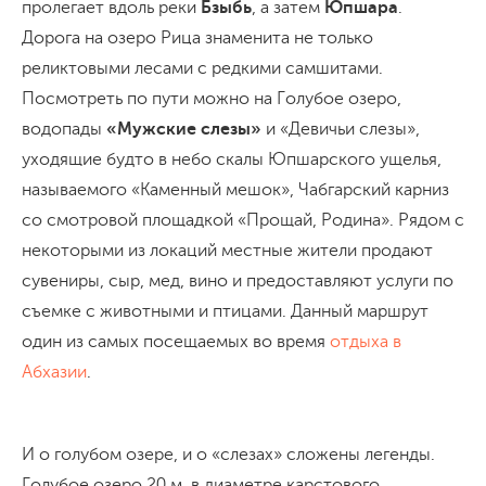
пролегает вдоль реки
Бзыбь
, а затем
Юпшара
.
Дорога на озеро Рица знаменита не только
реликтовыми лесами с редкими самшитами.
Посмотреть по пути можно на Голубое озеро,
водопады
«Мужские слезы»
и «Девичьи слезы»,
уходящие будто в небо скалы Юпшарского ущелья,
называемого «Каменный мешок», Чабгарский карниз
со смотровой площадкой «Прощай, Родина». Рядом с
некоторыми из локаций местные жители продают
сувениры, сыр, мед, вино и предоставляют услуги по
съемке с животными и птицами. Данный маршрут
один из самых посещаемых во время
отдыха в
Абхазии
.
И о голубом озере, и о «слезах» сложены легенды.
Голубое озеро 20 м. в диаметре карстового