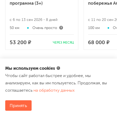
программа (3+)
побережья А
с 6 по 13 сен 2026
- 8 дней
с 11 по 20 сен 
50 км
Очень просто
100 км
Оч
53 200 ₽
68 000 ₽
ЧЕРЕЗ МЕСЯЦ
Мы используем cookies 🍪
Чтобы сайт работал быстрее и удобнее, мы
Другие статьи
анализируем, как вы им пользуетесь. Продолжая, вы
соглашаетесь
на обработку данных
Принять
Куда пойти?