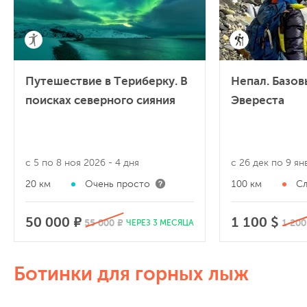
Путешествие в Териберку. В
Непал. Базов
поисках северного сияния
Эвереста
с 5 по 8 ноя 2026
- 4 дня
с 26 дек по 9 я
20 км
Очень просто
100 км
С
50 000 ₽
1 100 $
55 000 ₽
1 200
ЧЕРЕЗ 3 МЕСЯЦА
Ботинки для горных лыж