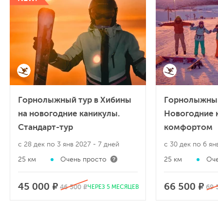
Горнолыжный тур в Хибины
Горнолыжный
на новогодние каникулы.
Новогодние 
Стандарт-тур
комфортом
с 28 дек по 3 янв 2027
- 7 дней
с 30 дек по 6 я
25 км
Очень просто
25 км
Оче
45 000 ₽
66 500 ₽
46 500 ₽
69 
ЧЕРЕЗ 5 МЕСЯЦЕВ