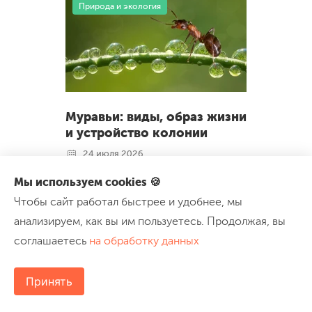
Природа и экология
Муравьи: виды, образ жизни
и устройство колонии
24 июля 2026
Мы используем cookies 🍪
Общая характеристика муравьёв
Чтобы сайт работал быстрее и удобнее, мы
Систематика Ареал обитания
анализируем, как вы им пользуетесь. Продолжая, вы
Строение тела муравья Голова: глаза,
соглашаетесь
на обработку данных
усики, челюсти Грудь и ноги Брюшко:
железы, жало, яд Органы чувств и
Принять
коммуникация Касты в колонии
муравьёв Матка
...