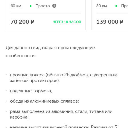
60 км
Просто
80 км
Пр
70 200 ₽
139 000 ₽
ЧЕРЕЗ 18 ЧАСОВ
Для данного вида характерны следующие
особенности:
прочные колеса (обычно 26 дюймов, с уверенным
зацепом протекторов);
надежные тормоза;
обода из алюминиевых сплавов;
рама выполнена из алюминия, стали, титана или
карбона;
наличие амортизационной подвески. Различают 3