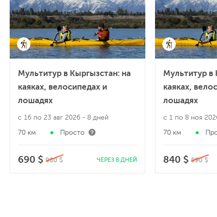
Мультитур в Кыргызстан: на
Мультитур в 
каяках, велосипедах и
каяках, вело
лошадях
лошадях
с 16 по 23 авг 2026
- 8 дней
с 1 по 8 ноя 20
70 км
Просто
70 км
Пр
690 $
840 $
980 $
890 $
ЧЕРЕЗ 8 ДНЕЙ