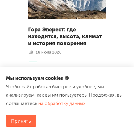
Гора Эверест: где
находится, высота, климат
и история покорения
18 июля 2026
Что такое Эверест и как его называют
Мы используем cookies 🍪
в разных странах Где находится гора
Чтобы сайт работал быстрее и удобнее, мы
Эверест: расположение на карте
Высота Эвереста: официальные
анализируем, как вы им пользуетесь. Продолжая, вы
данные Геология: как образовался
соглашаетесь
на обработку данных
Эверест Климат на Эвересте
Температура Ветер и
...
Принять