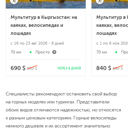
Мультитур в Кыргызстан: на
Мультитур в 
каяках, велосипедах и
каяках, вело
лошадях
лошадях
с 16 по 23 авг 2026
- 8 дней
с 1 по 8 ноя 20
70 км
Просто
70 км
Пр
690 $
840 $
980 $
890 $
ЧЕРЕЗ 8 ДНЕЙ
Специалисты рекомендуют остановить свой выбор
на горных моделях или турингах. Представители
обоих видов отличаются надежностью, но относятся
к разным ценовым категориям. Горные велосипеды
немного дешевле и их ассортимент значительно