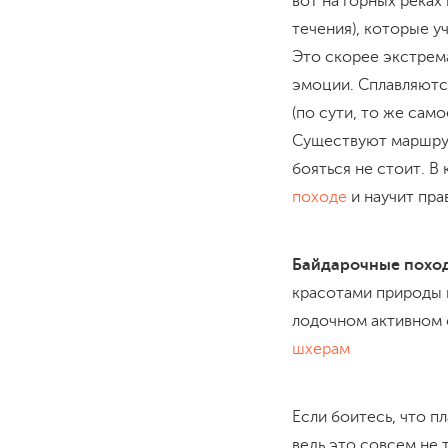
вот на горных реках
течения), которые у
Это скорее экстрема
эмоции. Сплавляютс
(по сути, то же само
Существуют маршрут
бояться не стоит. 
походе
и научит пра
Байдарочные похо
красотами природы 
лодочном активном 
шхерам
Если боитесь, что п
ведь это совсем не 