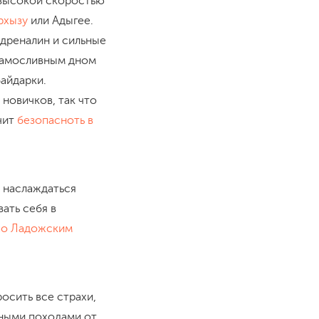
с высокой скоростью
рхызу
или Адыгее.
адреналин и сильные
 самосливным дном
байдарки.
новичков, так что
чит
безопасноть в
т наслаждаться
ать себя в
по Ладожским
осить все страхи,
ьными походами от