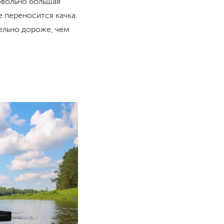
овольно большая
е переносится качка.
тельно дороже, чем