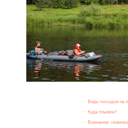
Виды походов на 
Куда плывем?
Внимание: новинка