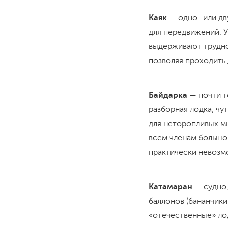
Каяк
— одно- или дв
для передвижений. У
выдерживают трудно
позволяя проходить
Байдарка
— почти то
разборная лодка, чу
для неторопливых мн
всем членам большой
практически невозм
Катамаран
— судно,
баллонов (бананчики
«отечественные» лод