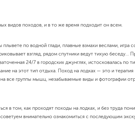
ых видов походов, и в то же время подходит он всем.
ы плывете по водной глади, плавные взмахи веслами, игра с
иковывает взгляд, рядом спутники ведут тихую беседу... П
 заточенная 24/7 в городских джунглях, истосковалась по т
ание на этот тип отдыха. Поход на лодках — это и терапия 
а на все группы мышц, незабываемые виды и фотографии от
ся в том, как проходят походы на лодках, и без труда пони
, советуем внимательно ознакомиться с последующим экс