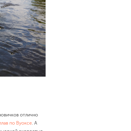
 новичков отлично
плав по Вуоксе
. А