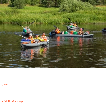
лодках
 - SUP-борды!