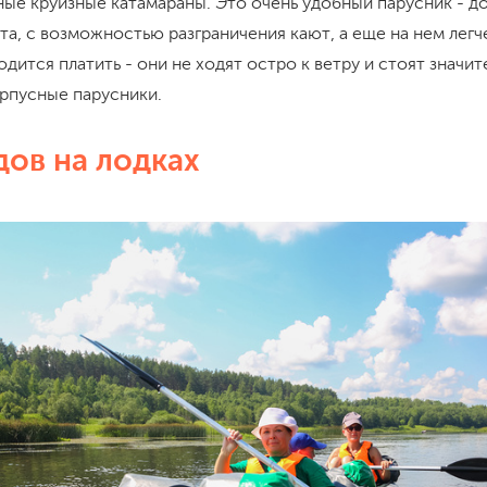
ные круизные катамараны. Это очень удобный парусник - д
а, с возможностью разграничения кают, а еще на нем легч
одится платить - они не ходят остро к ветру и стоят значи
рпусные парусники.
ов на лодках