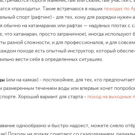
 встречаются пороги (каменистые или скалистые участки 
чатся «проходить». Такие встречаюся в наших
походах по А
льный спорт (рафтинг) - для тех, кому для разрядки нужен 
я обычно на катамаранах или рафтах — надувных плотах с
е, что катамаран, просто заграничное), иногда используют 
ы разной сложности, и для профессионалов, и для совсем 
В каждом походе есть опытный инструктор, который обеспе
вильно вести себя в определенных ситуациях.
ды
(или на каяках) - поспокойнее, для тех, кто предпочитае
и размеренным течением воды или впервые хочет попробов
спорте. Хороший вариант для старта -
поход на выходные 
лавание однообразно и быстро надоест, можете смело отбр
так! Походы на лодках сочетают со скалолазанием, радиал