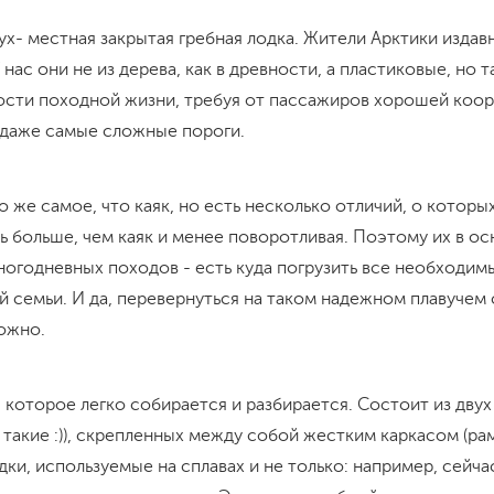
ух- местная закрытая гребная лодка. Жители Арктики издав
 нас они не из дерева, как в древности, а пластиковые, но
сти походной жизни, требуя от пассажиров хорошей коор
 даже самые сложные пороги.
 же самое, что каяк, но есть несколько отличий, о которых
ть больше, чем каяк и менее поворотливая. Поэтому их в 
огодневных походов - есть куда погрузить все необходим
 семьи. И да, перевернуться на таком надежном плавучем
ожно.
 которое легко собирается и разбирается. Состоит из двух
 такие :)), скрепленных между собой жестким каркасом (ра
ки, используемые на сплавах и не только: например, сейч