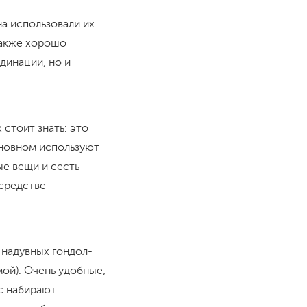
на использовали их
 также хорошо
динации, но и
 стоит знать: это
основном используют
ые вещи и сесть
 средстве
 надувных гондол-
мой). Очень удобные,
ас набирают