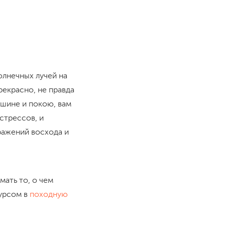
олнечных лучей на
рекрасно, не правда
ишине и покою, вам
стрессов, и
ражений восхода и
мать то, о чем
курсом в
походную