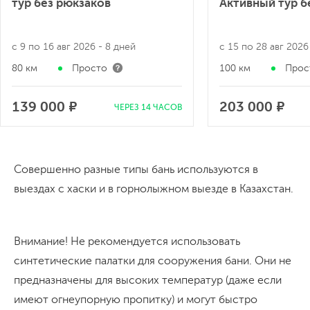
тур без рюкзаков
Активный тур б
с 9 по 16 авг 2026
- 8 дней
с 15 по 28 авг 202
80 км
Просто
100 км
Прос
139 000 ₽
203 000 ₽
ЧЕРЕЗ 14 ЧАСОВ
Совершенно разные типы бань используются в
выездах с хаски и в горнолыжном выезде в Казахстан.
Внимание! Не рекомендуется использовать
синтетические палатки для сооружения бани. Они не
предназначены для высоких температур (даже если
имеют огнеупорную пропитку) и могут быстро