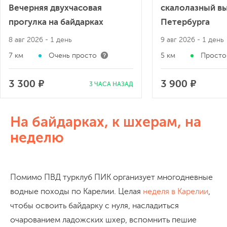
Вечерняя двухчасовая
скалолазный вы
прогулка на байдарках
Петербурга
8 авг 2026
- 1 день
9 авг 2026
- 1 день
7 км
Очень просто
5 км
Просто
3 300 ₽
3 900 ₽
3 ЧАСА НАЗАД
На байдарках, к шхерам, на
неделю
Помимо ПВД турклуб ПИК организует многодневные
водные походы по Карелии. Целая
неделя в Карелии
,
чтобы освоить байдарку с нуля, насладиться
очарованием ладожских шхер, вспомнить пешие