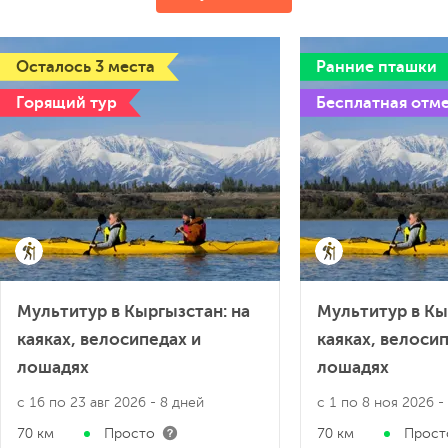
Осталось 3 места
Ранние пташки
Горящий тур
Бесплатная отм
Мультитур в Кыргызстан: на
Мультитур в Кы
каяках, велосипедах и
каяках, велоси
лошадях
лошадях
с 16 по 23 авг 2026
- 8 дней
с 1 по 8 ноя 2026
-
70 км
Просто
70 км
Прост