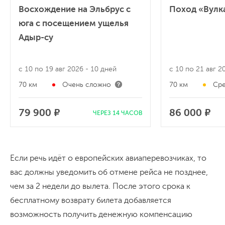
Восхождение на Эльбрус с
Поход «Вулк
юга с посещением ущелья
Адыр-су
с 10 по 19 авг 2026
- 10 дней
с 10 по 21 авг 
70 км
Очень сложно
70 км
Сре
79 900 ₽
86 000 ₽
ЧЕРЕЗ 14 ЧАСОВ
Если речь идёт о европейских авиаперевозчиках, то
вас должны уведомить об отмене рейса не позднее,
чем за 2 недели до вылета. После этого срока к
бесплатному возврату билета добавляется
возможность получить денежную компенсацию