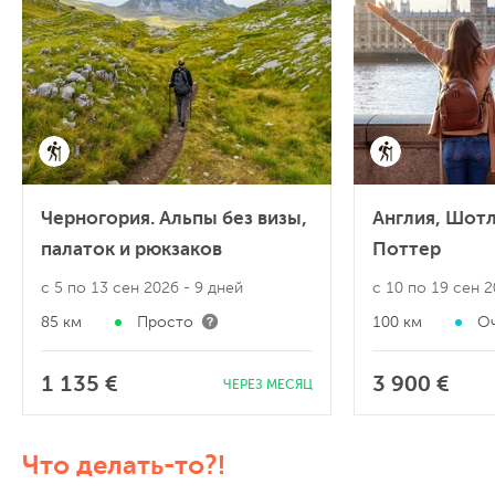
Черногория. Альпы без визы,
Англия, Шотл
палаток и рюкзаков
Поттер
с 5 по 13 сен 2026
- 9 дней
с 10 по 19 сен 
85 км
Просто
100 км
Оч
1 135 €
3 900 €
ЧЕРЕЗ МЕСЯЦ
Что делать-то?!