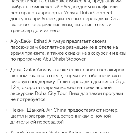
пассажиров на стыковках более 4 ч, предлагая им
выбрать комплексный обед в одном из кафе или
ресторанов аэропорта. Услуга Dubai Connect
доступна при более длительных пересадках. Она
включает оформление визы, питание, отель и
трансфер до и из него
Абу-Даби, Etihad Airways предлагает своим
пассажирам бесплатное размещение в отеле на
время транзита, а также скидки на экскурсии и визы
по программе Abu Dhabi Stopover
Доха, Qatar Airways также селят своих пассажиров
эконом-класса в отеле, кормят их, обеспечивают
визовую поддержку. Если пересадка длится от 5 до
12 ч, скоротать время можно на трёхчасовой
экскурсии Doha City Tour. Виза для такой прогулки
не потребуется
Пекин, Шанхай, Air China предоставляют номер,
шаттл и завтрак путешественникам с ночной
длительной пересадкой
Ханой, Хошимин, Vietnam Airlines встречают