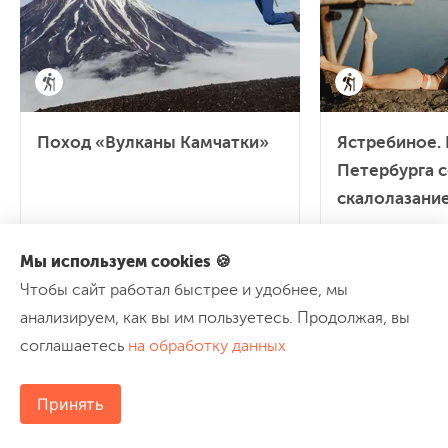
Поход «Вулканы Камчатки»
Ястребиное. 
Петербурга 
скалолазание
с 10 по 21 авг 2026
- 12 дней
с 14 по 16 авг 
Мы используем cookies 🍪
70 км
Средней сложности
25 км
Сре
Чтобы сайт работал быстрее и удобнее, мы
анализируем, как вы им пользуетесь. Продолжая, вы
86 000 ₽
7 900 ₽
ЧЕРЕЗ 14 ЧАСОВ
соглашаетесь
на обработку данных
Принять