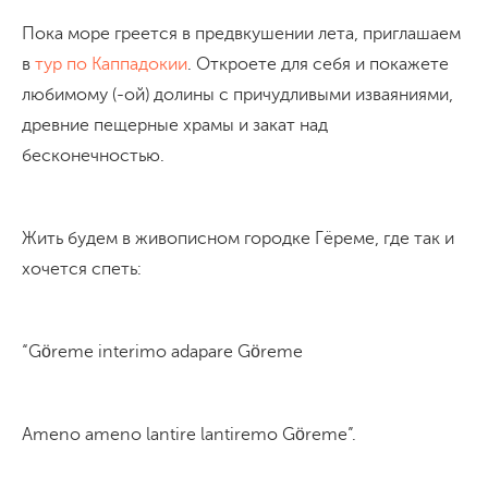
Пока море греется в предвкушении лета, приглашаем
в
тур по Каппадокии
. Откроете для себя и покажете
любимому (-ой) долины с причудливыми изваяниями,
древние пещерные храмы и закат над
бесконечностью.
Жить будем в живописном городке Гёреме, где так и
хочется спеть:
“Göreme interimo adapare Göreme
Ameno ameno lantire lantiremo Göreme”.