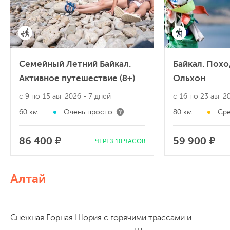
Семейный Летний Байкал.
Байкал. Похо
Активное путешествие (8+)
Ольхон
с 9 по 15 авг 2026
- 7 дней
с 16 по 23 авг 
60 км
Очень просто
80 км
Сре
86 400 ₽
59 900 ₽
ЧЕРЕЗ 10 ЧАСОВ
Алтай
Снежная Горная Шория с горячими трассами и