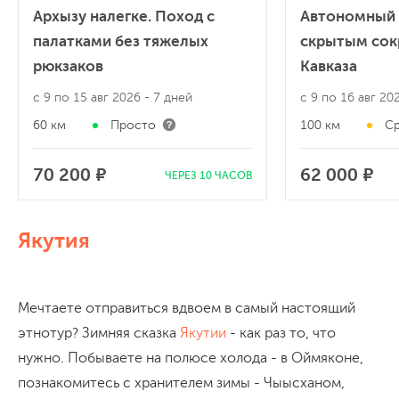
Архызу налегке. Поход с
Автономный 
палатками без тяжелых
скрытым со
рюкзаков
Кавказа
с 9 по 15 авг 2026
- 7 дней
с 9 по 16 авг 2
60 км
Просто
100 км
Ср
70 200 ₽
62 000 ₽
ЧЕРЕЗ 10 ЧАСОВ
Якутия
Мечтаете отправиться вдвоем в самый настоящий
этнотур? Зимняя сказка
Якутии
- как раз то, что
нужно. Побываете на полюсе холода - в Оймяконе,
познакомитесь с хранителем зимы - Чыысханом,