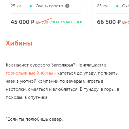
25 км
Очень просто
25 км
Оче
45 000 ₽
66 500 ₽
46 500 ₽
69 
ЧЕРЕЗ 5 МЕСЯЦЕВ
Хибины
Как насчет сурового Заполярья? Приглашаем в
горнолыжные Хибины
- кататься до упаду, попивать
чаек в уютной компании по вечерам, играть в
настолки, смеяться и влюбляться. В тундру, в горы, в
походы, в спутника.
“Если ты полюбишь север,