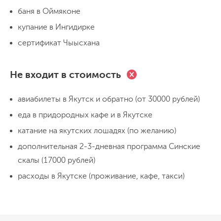
сменяются холмами и пригорками,
живописных гор, прогуляемся по
баня в Оймяконе
покрытыми лесами. Ночевка в поселке
День 3
замерзшему руслу реки. Берите с собой
купание в Ингидирке
Хандыга.
ледоходы, может быть скользко. Поздно
сертификат Чыысхана
Наконец-то мы прибыли в полюс холода
вечером приезжаем в Томтор, ужинаем и
Оймякон! Здесь нас встречает сам
отдыхаем после дальней дороги.
Чысхаан - хранитель зимы. Удивительно,
Не входит в стоимость
но в этих краях протекает река Ингидирка,
воды которой не замерзают даже при -70
авиабилеты в Якутск и обратно (от 30000 рублей)
градусах! По сравнению с температурой
еда в придородных кафе и в Якутске
День 4
воздуха вода действительно теплая: ноль
катание на якутских лошадях (по желанию)
градусов по цельсию. Смельчаки могут и
Второй день в Оймяконе начнём с
дополнительная 2-3-дневная программа Синские
окунуться в реке, после купания
традиционных зимних забав: запечатлим
скалы (17000 рублей)
отогреться в палатке с печкой. За теплом
на фото якутский салют и попробуем
расходы в Якутске (проживание, кафе, такси)
и рассказами зайдем в краеведческий
изготовить мороженое из крепкого
музей, где узнаем историю самого
алкоголя. Только по одному эскимо, без
холодного места северного полушария.
злоупотреблений! Посетим зимнюю базу