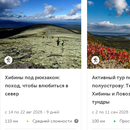
Хибины под рюкзаком:
Активный тур 
поход, чтобы влюбиться в
полуострову: Т
север
Хибины и Лово
тундры
с 14 по 22 авг 2026
- 9 дней
с 2 по 11 сен 2026
110 км
Средней сложности
100 км
Прос