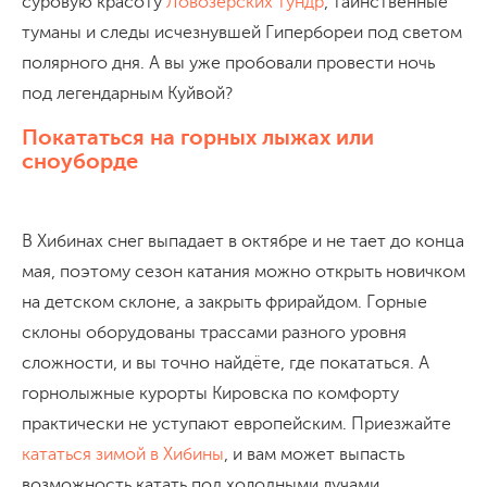
суровую красоту
Ловозерских тундр
, таинственные
туманы и следы исчезнувшей Гипербореи под светом
полярного дня. А вы уже пробовали провести ночь
под легендарным Куйвой?
Покататься на горных лыжах или
сноуборде
В Хибинах снег выпадает в октябре и не тает до конца
мая, поэтому сезон катания можно открыть новичком
на детском склоне, а закрыть фрирайдом. Горные
склоны оборудованы трассами разного уровня
сложности, и вы точно найдёте, где покататься. А
горнолыжные курорты Кировска по комфорту
практически не уступают европейским. Приезжайте
кататься зимой в Хибины
, и вам может выпасть
возможность катать под холодными лучами