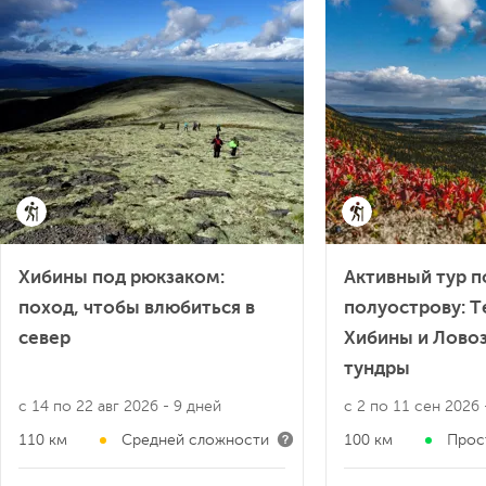
Хибины под рюкзаком:
Активный тур 
поход, чтобы влюбиться в
полуострову: Т
север
Хибины и Лово
тундры
с 14 по 22 авг 2026
- 9 дней
с 2 по 11 сен 2026
110 км
Средней сложности
100 км
Прос