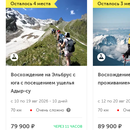
Осталось 4 места
Осталось 3 м
Восхождение на Эльбрус с
Восхождение
юга с посещением ущелья
проживанием
Адыр-су
с 10 по 19 авг 2026
- 10 дней
с 12 по 20 авг 
70 км
Очень сложно
70 км
Оч
79 900 ₽
89 900 ₽
ЧЕРЕЗ 11 ЧАСОВ