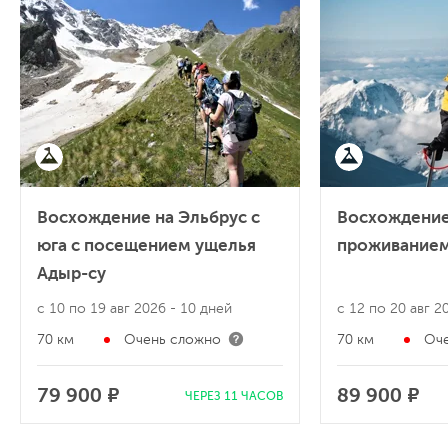
Восхождение на Эльбрус с
Восхождение
юга с посещением ущелья
проживанием
Адыр-су
с 10 по 19 авг 2026
- 10 дней
с 12 по 20 авг 
70 км
Очень сложно
70 км
Оч
79 900 ₽
89 900 ₽
ЧЕРЕЗ 11 ЧАСОВ