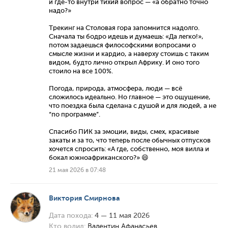
и где-то внутри тихий вопрос — «а обратно точно
надо?»
Трекинг на Столовая гора запомнится надолго.
Сначала ты бодро идешь и думаешь: «Да легко!»,
потом задаешься философскими вопросами о
смысле жизни и кардио, а наверху стоишь с таким
видом, будто лично открыл Африку. И оно того
стоило на все 100%.
Погода, природа, атмосфера, люди — всё
сложилось идеально. Но главное — это ощущение,
что поездка была сделана с душой и для людей, а не
“по программе”.
Спасибо ПИК за эмоции, виды, смех, красивые
закаты и за то, что теперь после обычных отпусков
хочется спросить: «А где, собственно, моя вилла и
бокал южноафриканского?» 😄
21 мая 2026 в 07:48
Виктория Смирнова
Дата похода:
4 — 11 мая 2026
Кто водил:
Валентин Афанасьев