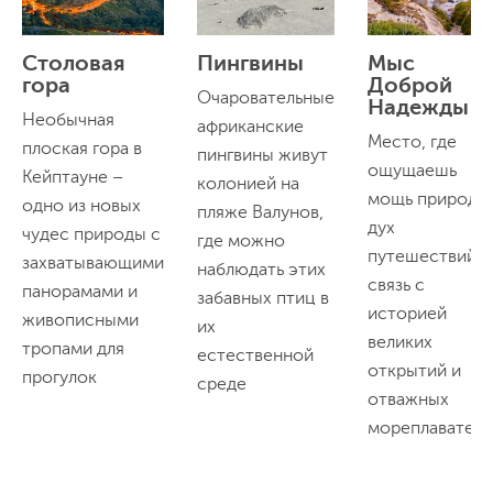
Столовая
Пингвины
Мыс
гора
Доброй
Очаровательные
Надежды
Необычная
африканские
Место, где
плоская гора в
пингвины живут
ощущаешь
Кейптауне –
колонией на
мощь природы
одно из новых
пляже Валунов,
дух
чудес природы с
где можно
путешествий и
захватывающими
наблюдать этих
связь с
панорамами и
забавных птиц в
историей
живописными
их
великих
тропами для
естественной
открытий и
прогулок
среде
отважных
мореплавател