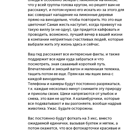
что у всей группы голова кругом, но рецепт вам не
расскажут, и потом нужно его искать из-за этого для
вас совершат нападение на лимонные деревья
прямо на винодельне, чтобы повторить. Но это еще
цветочки! Самая жесть наступит, когда привезут на
такую виллу (и не одну), где придется кайфовать и
проводить, возможно, лучший вечер в вашей жизни
в компании неприятных счастливых людей, которые
выбрали жить эту жизнь здесь и сейчас.
Ваш гид расскажет все интересные факты, и также
поддержит все идеи куда забраться и что
посмотреть, зная саааамый короткий путь.
Впечатлений и эмоций вагон и маленькая тележка,
тащить потом ее еще. Прям как мы ящик вина с
каждой винодельни.
Телефоны и камеры будут постоянно разряжаться,
т.к. каждые несколько минут снимаете эту природу
и приколы своих. Щеки напрягаются от улыбок и
смеха, это вам не шутки. А каламбурчики, которые
все подхватывают и вы разгоняете, вообще надрыв
животика. Ужас. Будьте осторожны.
Вас постоянно будут фоткать на 3 икс, вместо
ожидаемой единички, вызывая бухтеж и мятеж, а
потом окажется, что все фотокарточки красивые и