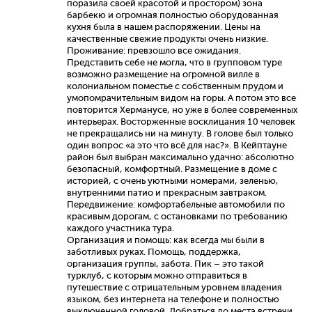
поразила своей красотой и простором) зона
барбекю и огромная полностью оборудованная
кухня была в нашем распоряжении. Цены на
качественные свежие продукты очень низкие.
Проживание: превзошло все ожидания.
Представить себе не могла, что в групповом туре
возможно размещение на огромной вилле в
колониальном поместье с собственным прудом и
умопомрачительным видом на горы. А потом это все
повторится Херманусе, но уже в более современных
интерьерах. Восторженные восклицания 10 человек
не прекращались ни на минуту. В голове был только
один вопрос «а это что всё для нас?». В Кейптауне
район был выбран максимально удачно: абсолютно
безопасный, комфортный. Размещение в доме с
историей, с очень уютными номерами, зеленью,
внутренними патио и прекрасным завтраком.
Передвижение: комфортабельные автомобили по
красивым дорогам, с остановками по требованию
каждого участника тура.
Организация и помощь: как всегда мы были в
заботливых руках. Помощь, поддержка,
организация группы, забота. Пик – это такой
турклуб, с которым можно отправиться в
путешествие с отрицательным уровнем владения
языком, без интернета на телефоне и полностью
выключенной головой. Добраться до места встречи