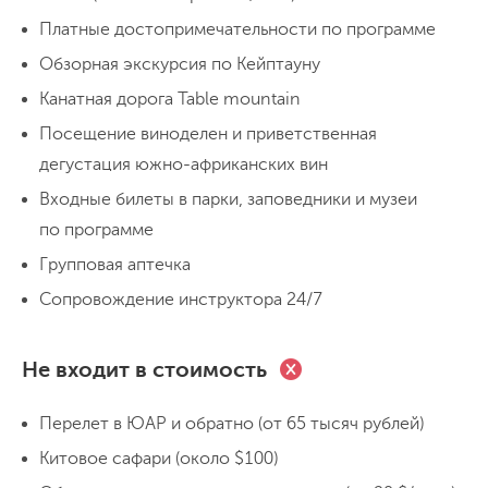
700 м на фуникулёре
восточном склоне горы
ботанический
Платные достопримечательности по программе
сад Кирстенбош
. Здесь представлены
Обзорная экскурсия по Кейптауну
День 3
почти все виды растений, обитающих на
Канатная дорога Table mountain
Мыс Доброй Надежды и пляж с
юге Африки.
пингвинами
Посещение виноделен и приветственная
дегустация южно-африканских вин
Сегодня нас ждёт
мыс Доброй Надежды
.
Входные билеты в парки, заповедники и музеи
Это место из учебника географии поразит
по программе
нас масштабами и мощью стихии.
Групповая аптечка
Следующая точка –
пляж Валунов
, где
Сопровождение инструктора 24/7
обитает колония очковых пингвинов. Это
единственный вид пингвинов, живущий в
Не входит в стоимость
Африке в дикой природе.
Понаблюдаем
за
забавными
птицами
, делаем лучшие
Перелет в ЮАР и обратно (от 65 тысяч рублей)
Поездка 130 км
Прогулка налегке 5 км
Ночёвка в гостинице
кадры и
возвращаемся в Кейптаун
.
Китовое сафари (около $100)