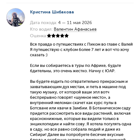
Кристина Шибакова
Дата похода:
4 — 11 мая 2026
Кто водил:
Валентин Афанасьев
Оценка:
Вся правда о путешествиях с Пиком во главе с Валей
Я путешествую с клубом более 7 лет и вот что хочу
сказать :)
Если вы собираетесь в туры по Африке, будьте
бдительны, это очень жестко. Начну с ЮАР.
Вы будете ездить по отвратительно прекрасным и
захватывающим дух местам, и петь в машине под
такую музыку, от которой ваши эпл вотч
беспрерывно говорят «шумное место», а
внутренний меломан скачет как курс пулы в
Ботсване или квачи в Замбии. В Ботаническом саду
придется рассмотреть все виды растений, включая
краснокнижные, которые вы видели только в
энциклопедии и найти сову. Я хотела погулять одна
в саду, но все равно собрала людей и даже из
Сибири! Далее вы попробуете бесячие вкусные
блюда и особенно эклеры с лимонной начинкой,