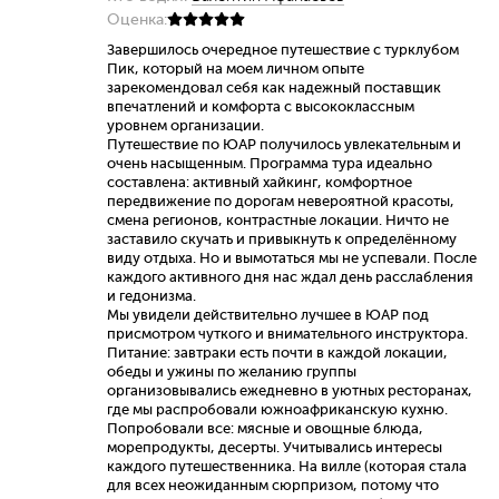
Оценка:
Завершилось очередное путешествие с турклубом
Пик, который на моем личном опыте
зарекомендовал себя как надежный поставщик
впечатлений и комфорта с высококлассным
уровнем организации.
Путешествие по ЮАР получилось увлекательным и
очень насыщенным. Программа тура идеально
составлена: активный хайкинг, комфортное
передвижение по дорогам невероятной красоты,
смена регионов, контрастные локации. Ничто не
заставило скучать и привыкнуть к определённому
виду отдыха. Но и вымотаться мы не успевали. После
каждого активного дня нас ждал день расслабления
и гедонизма.
Мы увидели действительно лучшее в ЮАР под
присмотром чуткого и внимательного инструктора.
Питание: завтраки есть почти в каждой локации,
обеды и ужины по желанию группы
организовывались ежедневно в уютных ресторанах,
где мы распробовали южноафриканскую кухню.
Попробовали все: мясные и овощные блюда,
морепродукты, десерты. Учитывались интересы
каждого путешественника. На вилле (которая стала
для всех неожиданным сюрпризом, потому что