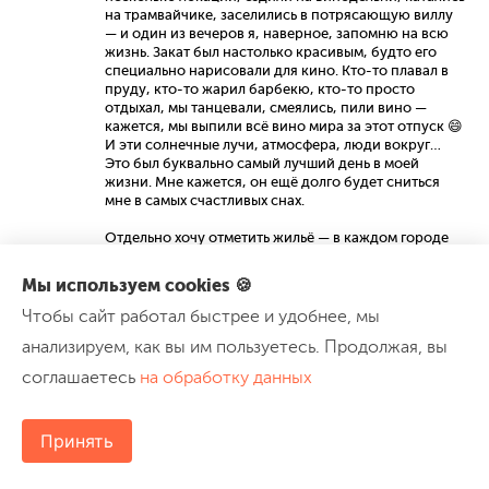
на трамвайчике, заселились в потрясающую виллу
— и один из вечеров я, наверное, запомню на всю
жизнь. Закат был настолько красивым, будто его
специально нарисовали для кино. Кто-то плавал в
пруду, кто-то жарил барбекю, кто-то просто
отдыхал, мы танцевали, смеялись, пили вино —
кажется, мы выпили всё вино мира за этот отпуск 😄
И эти солнечные лучи, атмосфера, люди вокруг…
Это был буквально самый лучший день в моей
жизни. Мне кажется, он ещё долго будет сниться
мне в самых счастливых снах.
Отдельно хочу отметить жильё — в каждом городе
оно было очень атмосферным, аутентичным и
продуманным до мелочей. Каждый день был
Мы используем cookies 🍪
наполнен чем-то новым и невероятным: сафари,
удивительные животные, ураган за окном и уютные
Чтобы сайт работал быстрее и удобнее, мы
вечера у камина. Даже плохая погода превращалась
анализируем, как вы им пользуетесь. Продолжая, вы
в особенное воспоминание.
соглашаетесь
на обработку данных
И знаете, это тот редкий случай, когда вообще не
жалко ни одной потраченной копейки. Более того —
кажется, мы заплатили слишком мало за те эмоции,
Принять
которые получили. Эта поездка окупилась на все
1000%.