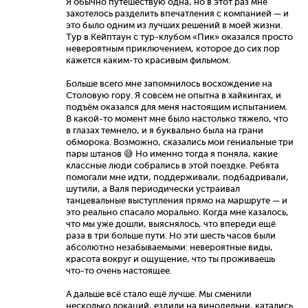
Я обычно путешествую одна, но в этот раз мне
захотелось разделить впечатления с компанией — и
это было одним из лучших решений в моей жизни.
Тур в Кейптаун с тур-клубом «Пик» оказался просто
невероятным приключением, которое до сих пор
кажется каким-то красивым фильмом.
Больше всего мне запомнилось восхождение на
Столовую гору. Я совсем не опытна в хайкингах, и
подъём оказался для меня настоящим испытанием.
В какой-то момент мне было настолько тяжело, что
в глазах темнело, и я буквально была на грани
обморока. Возможно, сказались мои гениальные три
пары штанов 😅 Но именно тогда я поняла, какие
классные люди собрались в этой поездке. Ребята
помогали мне идти, поддерживали, подбадривали,
шутили, а Валя периодически устраивал
танцевальные выступления прямо на маршруте — и
это реально спасало морально. Когда мне казалось,
что мы уже дошли, выяснялось, что впереди ещё
раза в три больше пути. Но эти шесть часов были
абсолютно незабываемыми: невероятные виды,
красота вокруг и ощущение, что ты проживаешь
что-то очень настоящее.
А дальше всё стало ещё лучше. Мы сменили
несколько локаций, ездили на винодельни, катались