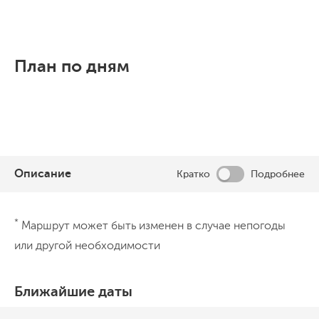
План по дням
Описание
Кратко
Подробнее
День 1
*
Маршрут может быть изменен в случае непогоды
Знакомство с Кейптауном
или другой необходимости
Встречаемся в городе Кейптаун
, южной
столице ЮАР. Во времена великих
Ближайшие даты
географических открытий эта гавань была