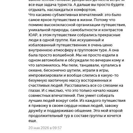
все еще задача туриста. А дальше вы просто будете
отдыхать, наслаждаться комфортом.
Что касаемо субъективных впечатлений: это было
самое яркое путешествие в жизни. Потому что
помимо высококлассной организации путешествия,
уникальной природы, самобытности и контрастов
ЮАР, в этом путешествии собрались прекрасные
люди в одной группе. Как искушенный и
избалованный путешественник я очень ценю
внутреннюю атмосферу в групповом туре. А она
была просто волшебной. Мы не просто ездили в
одном автомобиле и обсуждали по вечерам кому и
что запомнилось. Мы пели, танцевали, купались в
океане, бесконечно шутили, играли в игры,
импровизировали и вообще слились в какую-то
безумную хаотичную массу восторженных и
счастливых людей. Расставались все со слезами на
глазах. И с мыслью, что это только начало наших
совместных впечатлений. Пик умеет собирать
лучших людей вокруг себя. Из каждого путешествия
я привожу в своем сердце новых людей, завожу
дружбу и поддерживаю общение. Это мой второй
продолжительный тур в составе группы и хочется
еще.
20 мая 2026 в 09:57