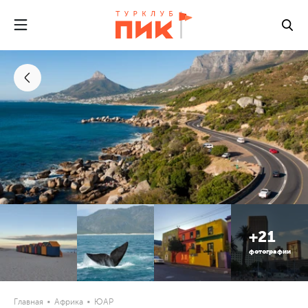
+21
фотографии
Главная
Африка
ЮАР