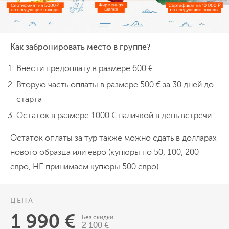
Сегодня нас ждёт утреннее
сафари,
ведь
многие животные наиболее активны в
вечернее и утреннее время. При желании,
Как забронировать место в группе?
мы даже можем встретить рассвет в
После обеда переезжаем в
саванне.
Внести предоплату в размере 600 €
винодельческий район Франчхук.
Вторую часть оплаты в размере 500 € за 30 дней до
старта
Переезд 150 км
Сафари
Ночёвка в лодже
Остаток в размере 1000 € наличкой в день встречи.
День 7
Остаток оплаты за тур также можно сдать в долларах
Экскурсия на винодельни
нового образца или евро (купюры по 50, 100, 200
евро, НЕ принимаем купюры 500 евро).
Во Франчхуке
так много виноградников,
что между ними курсирует
винный
ЦЕНА
трамвай
. Им мы и воспользуемся, чтобы
1 990 €
Без скидки
посетить самые
знаменитые
2 100 €