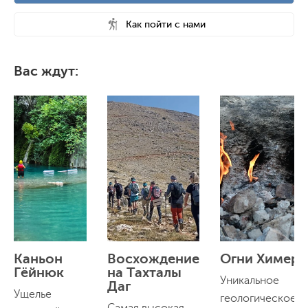
Как пойти с нами
Вас ждут:
Каньон
Восхождение
Огни Химер
Гёйнюк
на Тахталы
Уникальное
Даг
Ущелье
геологическое