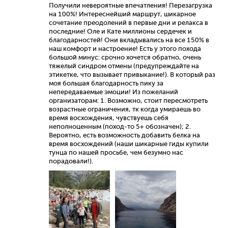
Получили невероятные впечатления! Перезагрузка
на 100%! Интереснейший маршрут, шикарное
сочетание преодолений в первые дни и релакса в
последние! Оле и Кате миллионы сердечек и
благодарностей! Они вкладывались на все 150% в
наш комфорт и настроение! Есть у этого похода
большой минус: срочно хочется обратно, очень
тяжелый синдром отмены (предупреждайте на
этикетке, что вызывает привыкание!). В который раз
моя большая благодарность пику за
непередаваемые эмоции! Из пожеланий
организаторам: 1. Возможно, стоит пересмотреть
возрастные ограничения, тк когда умираешь во
время восхождения, чувствуешь себя
неполноценным (поход-то 5+ обозначен); 2.
Вероятно, есть возможность добавить белка на
время восхождений (наши шикарные гиды купили
тунца по нашей просьбе, чем безумно нас
порадовали!).