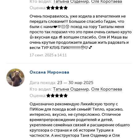
Кто водил:
Татьяна Оздемир
,
Оля Коротаева
Оценка:
Очень понравилось, уже ходила а впечатления не
передать словами!!! Большое спасибо Гидам, что
были с нами❤️🫶🏻😚 поход на гору Тахталы меня
просто так поразил что это прям очень сильно круто
👍 вкусная еда 🥣 вопщем спасибо, Оля И Маша вы
очень крутые продолжаете дальше жить радовать и
вести ТУР КЛУБ ПИК!!!!!!!!!🥹🩷💕
17 сент. 2025 в 14:11
Оксана Миронова
Дата похода:
23 — 30 мар 2025
Кто водил:
Татьяна Оздемир
,
Оля Коротаева
Оценка:
Однозначно рекомендую Ликийскую тропу с
ПИКом для похода всей семьей! Тепло, красиво,
интересно, вкусно, не суперсложно. Отличное
времяпрепровождение родителей и детей,
укрепление семейных связей и расширение общего
кругозора о странах и об истории Турции в
частности. А инструктора Таня Оздемир и Оля