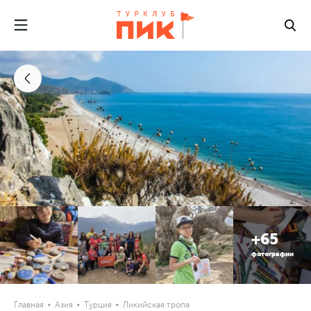
+65
фотографии
Главная
Азия
Турция
Ликийская тропа