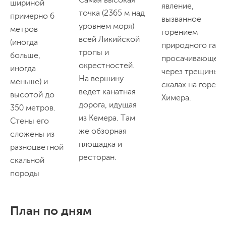
Самая высокая
шириной
явление,
точка (2365 м над
примерно 6
вызванное
уровнем моря)
метров
горением
всей Ликийской
(иногда
природного газа,
тропы и
больше,
просачивающего
окрестностей.
иногда
через трещины в
На вершину
меньше) и
скалах на горе
ведет канатная
высотой до
Химера.
дорога, идущая
350 метров.
из Кемера. Там
Стены его
же обзорная
сложены из
площадка и
разноцветной
ресторан.
скальной
породы
План по дням