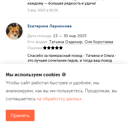
каждому — большая редкость и удача!
3 апр. 2025 в 06:56
Екатерина Ларионова
Дата похода:
23 — 30 мар 2025
Кто водил:
Татьяна Оздемир
,
Оля Коротаева
Оценка:
Спасибо за прекрасный поход - Татьяна и Ольга -
это лучшее сочетание гидов, и тогда ваш поход
точно удастся! Весна - самое прекрасное время для
похода, комфортная температура. Прекрасные
Мы используем cookies 🍪
локации восточной части Ликийской тропы,
ребёнок ходил, дышал и не сидел на каникулах в
Чтобы сайт работал быстрее и удобнее, мы
телефоне! Хотелось бы пройти тропу целиком -
ждём программу по западной части Ликийской
анализируем, как вы им пользуетесь. Продолжая, вы
тропы, в том числе с городом Каш. Спасибо
соглашаетесь
на обработку данных
организаторам, гидам и конечно тем, с кем мы
вместе шагали/играли/пели/смеялись/общались в
этом походе!❤️
Принять