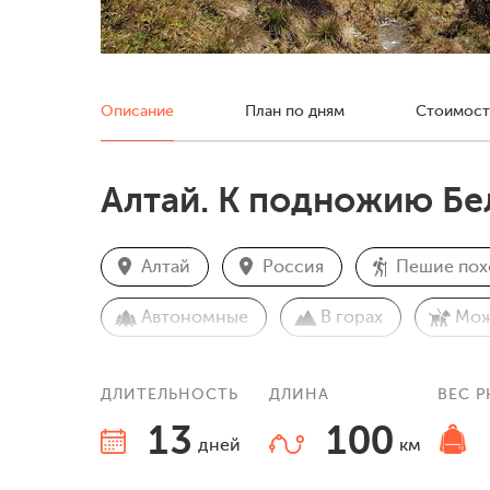
Описание
План по дням
Стоимост
Алтай. К подножию Бе
Алтай
Россия
Пешие по
Автономные
В горах
Мож
ДЛИТЕЛЬНОСТЬ
ДЛИНА
ВЕС 
13
100
дней
км