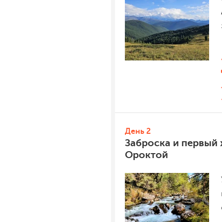
День 2
Заброска и первый 
Ороктой