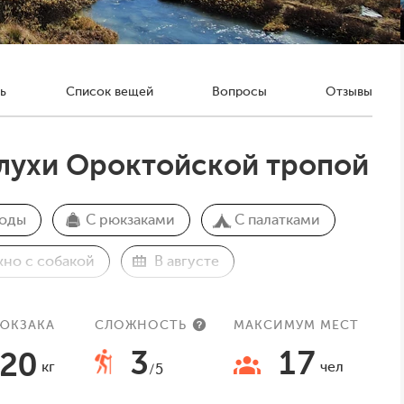
ь
Список вещей
Вопросы
Отзывы
лухи Ороктойской тропой
ходы
С рюкзаками
С палатками
но с собакой
В августе
РЮКЗАКА
СЛОЖНОСТЬ
МАКСИМУМ МЕСТ
3
17
20
кг
чел
/5