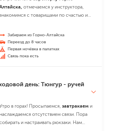
Алтайска,
отмечаемся у инструктора,
знакомимся с товарищами по счастью и
стартуем на трансфере
в 12:00 по
местному времени. Автобус довезет нас
Забираем из Горно-Алтайска
до поселка Тюнгур,
путь будет неблизким,
Переезд до 8 часов
но очень живописным. Поедем
через
Первая ночёвка в палатках
Чуйский тракт
, далее по Канской степи в
Связь пока есть
Уймонскую долину. Не забываем
любоваться и восхищаться видами Горного
Алтая. По приезду в Тюнгур
ставим свой
ходовой день: Тюнгур - ручей
лагерь
в туркомплексе и слушаем вводный
инструктаж.
После ужина
ложимся спать –
день был непростым, надо набраться сил
Утро в горах! Просыпаемся,
завтракаем
и
перед большим путешествием.
наслаждаемся отсутствием связи. Пора
собирать и настраивать рюкзаки. Нам
предстоит непростой маршрут, и каждый