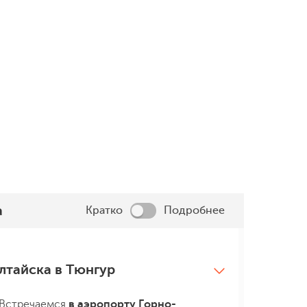
Баня в горах
Горные озера
Что может быть лучше горячей
Холодные и прекрасные,
баньки в середине похода?
нереальных оттенков го
Идеально, чтобы
На пути их будет немало
восстановиться и восполнить
силы.
а
Кратко
Подробнее
лтайска в Тюнгур
Встречаемся
в аэропорту Горно-