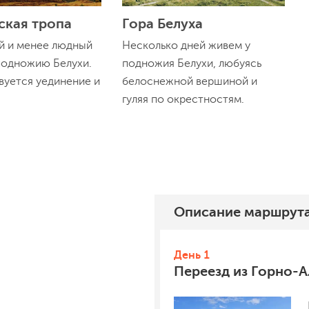
ская тропа
Гора Белуха
 и менее людный
Несколько дней живем у
подножию Белухи.
подножия Белухи, любуясь
вуется уединение и
белоснежной вершиной и
гуляя по окрестностям.
Описание
маршрут
День 1
Переезд из Горно-А