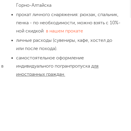
Горно-Алтайска
прокат личного снаряжения: рюкзак, спальник,
пенка - по необходимости, можно взять с 10%-
День 4
Переход река Тухма
ной скидкой
в нашем прокате
личные расходы (сувениры, кафе, хостел до
или после похода).
самостоятельное оформление
 в
индивидуального погранпропуска
для
иностранных граждан
День 5
Переход озеро Гул