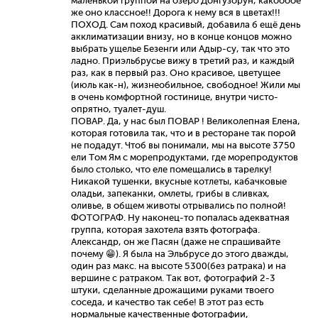
маленькой группой на озеро Донгузорун, какоооое
же оно классное!! Дорога к нему вся в цветах!!!
ПОХОД. Сам поход красивый, добавила б ещё день
акклиматизации внизу, но в конце концов можно
выбрать ущелье Безенги или Адыр-су, так что это
ладно. Приэльбрусье вижу в третий раз, и каждый
раз, как в первый раз. Оно красивое, цветущее
(июль как-н), жизнеобильное, свободное! Жили мы
в очень комфортной гостинице, внутри чисто-
опрятно, туалет-душ.
ПОВАР. Да, у нас был ПОВАР ! Великолепная Елена,
которая готовила так, что и в ресторане так порой
не подадут. Чтоб вы понимали, мы на высоте 3750
ели Том Ям с морепродуктами, где морепродуктов
было столько, что еле помещались в тарелку!
Никакой тушенки, вкусные котлеты, кабачковые
оладьи, запеканки, омлеты, грибы в сливках,
оливье, в общем животы отрывались по полной!
ФОТОГРАФ. Ну наконец-то попалась адекватная
группа, которая захотела взять фотографа.
Александр, он же Пасян (даже не спрашивайте
почему 😁). Я была на Эльбрусе до этого дважды,
один раз макс. на высоте 5300(без ратрака) и на
вершине с ратраком. Так вот, фотографий 2-3
штуки, сделанные дрожащими руками твоего
соседа, и качество так себе! В этот раз есть
нормальные качественные фотографии,