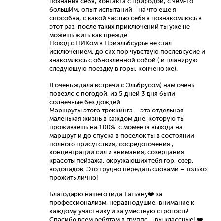
познания себя, контакта с природой, с чем-то
большИм, опыт испытаний - на что еще я
способна, с какой частью себя я познакомлюсь в
этот раз, после таких приключений ты уже не
можешь жить как прежде.
Поход с ПИКом в Приэльбсурье не стал
исключением, до сих пор чувствую послевкусие и
знакомлюсь с обновленной собой ( и планирую
следующую поездку в горы, кончено же).
Я очень ждала встречи с Эльбрусом) нам очень
повезло с погодой, из 5 дней 3 дня были
солнечные без дождей.
Маршруты этого треккинга – это отдельная
маленькая жизнь в каждом дне, которую ты
проживаешь на 100%: с момента выхода на
маршрут и до спуска в поселок ты в состоянии
полного присутствия, сосредоточения ,
концентрации сил и внимания, созерцания
красоты пейзажа, окружающих тебя гор, озер,
водопадов. Это трудно передать словами – только
прожить лично!
Благодарю нашего гида Татьяну❤️ за
профессионализм, неравнодушие, внимание к
каждому участнику и за уместную строгость!
Спасибо всем ребятам в группе – вы классные! ❤️