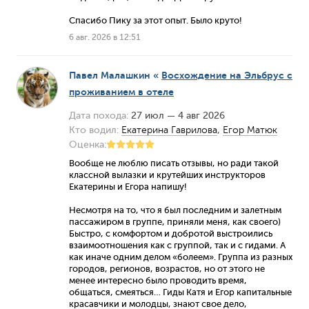
Спасибо Пику за этот опыт. Было круто!
6 авг. 2026 в 12:51
Павел Малашкин
«
Восхождение на Эльбрус с
проживанием в отеле
Дата похода:
27 июл — 4 авг 2026
Кто водил:
Екатерина Гаврилова
,
Егор Матюк
Оценка:
Вообще не люблю писать отзывы, но ради такой
классной вылазки и крутейших инструкторов
Екатерины и Егора напишу!
Несмотря на то, что я был последним и залетным
пассажиром в группе, приняли меня, как своего)
Быстро, с комфортом и добротой выстроились
взаимоотношения как с группой, так и с гидами. А
как иначе одним делом «болеем». Группа из разных
городов, регионов, возрастов, но от этого не
менее интересно было проводить время,
общаться, смеяться… Гиды Катя и Егор капитальные
красавчики и молодцы, знают свое дело,