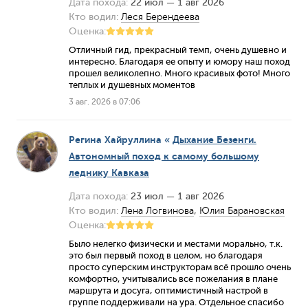
Дата похода:
22 июл — 1 авг 2026
Кто водил:
Леся Берендеева
Оценка:
Отличный гид, прекрасный темп, очень душевно и
интересно. Благодаря ее опыту и юмору наш поход
прошел великолепно. Много красивых фото! Много
теплых и душевных моментов
3 авг. 2026 в 07:06
Регина Хайруллина
«
Дыхание Безенги.
Автономный поход к самому большому
леднику Кавказа
Дата похода:
23 июл — 1 авг 2026
Кто водил:
Лена Логвинова
,
Юлия Барановская
Оценка:
Было нелегко физически и местами морально, т.к.
это был первый поход в целом, но благодаря
просто суперским инструкторам всё прошло очень
комфортно, учитывались все пожелания в плане
маршрута и досуга, оптимистичный настрой в
группе поддерживали на ура. Отдельное спасибо