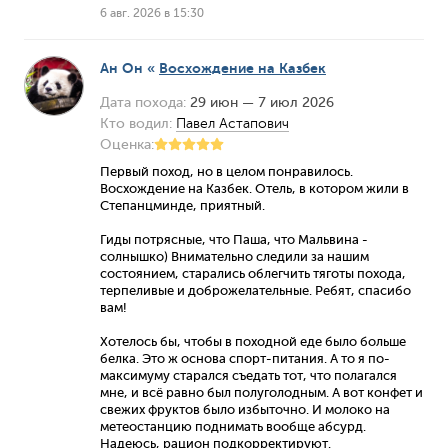
6 авг. 2026 в 15:30
Ан Он
«
Восхождение на Казбек
Дата похода:
29 июн — 7 июл 2026
Кто водил:
Павел Астапович
Оценка:
Первый поход, но в целом понравилось.
Восхождение на Казбек. Отель, в котором жили в
Степанцминде, приятный.
Гиды потрясные, что Паша, что Мальвина -
солнышко) Внимательно следили за нашим
состоянием, старались облегчить тяготы похода,
терпеливые и доброжелательные. Ребят, спасибо
вам!
Хотелось бы, чтобы в походной еде было больше
белка. Это ж основа спорт-питания. А то я по-
максимуму старался съедать тот, что полагался
мне, и всё равно был полуголодным. А вот конфет и
свежих фруктов было избыточно. И молоко на
метеостанцию поднимать вообще абсурд.
Надеюсь, рацион подкорректируют.