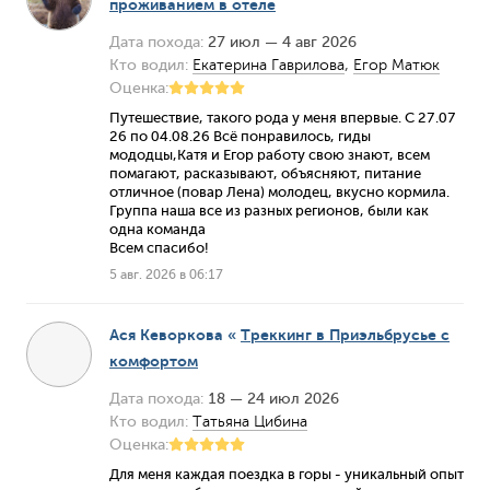
проживанием в отеле
Дата похода:
27 июл — 4 авг 2026
Кто водил:
Екатерина Гаврилова
,
Егор Матюк
Оценка:
Путешествие, такого рода у меня впервые. С 27.07
26 по 04.08.26 Всё понравилось, гиды
мододцы,Катя и Егор работу свою знают, всем
помагают, расказывают, объясняют, питание
отличное (повар Лена) молодец, вкусно кормила.
Группа наша все из разных регионов, были как
одна команда
Всем спасибо!
5 авг. 2026 в 06:17
Ася Кеворкова
«
Треккинг в Приэльбрусье с
комфортом
Дата похода:
18 — 24 июл 2026
Кто водил:
Татьяна Цибина
Оценка:
Для меня каждая поездка в горы - уникальный опыт