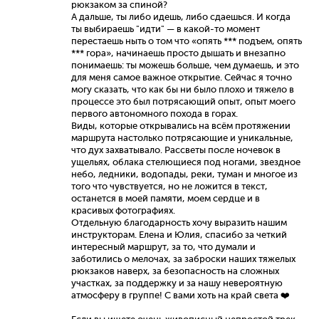
рюкзаком за спиной?
А дальше, ты либо идешь, либо сдаешься. И когда
ты выбираешь "идти" — в какой-то момент
перестаешь ныть о том что «опять *** подъем, опять
*** гора», начинаешь просто дышать и внезапно
понимаешь: ты можешь больше, чем думаешь, и это
для меня самое важное открытие. Сейчас я точно
могу сказать, что как бы ни было плохо и тяжело в
процессе это был потрясающий опыт, опыт моего
первого автономного похода в горах.
Виды, которые открывались на всём протяжении
маршрута настолько потрясающие и уникальные,
что дух захватывало. Рассветы после ночевок в
ущельях, облака стелющиеся под ногами, звездное
небо, ледники, водопады, реки, туман и многое из
того что чувствуется, но не ложится в текст,
останется в моей памяти, моем сердце и в
красивых фотографиях.
Отдельную благодарность хочу выразить нашим
инструкторам. Елена и Юлия, спасибо за четкий
интересный маршрут, за то, что думали и
заботились о мелочах, за заброски наших тяжелых
рюкзаков наверх, за безопасность на сложных
участках, за поддержку и за нашу невероятную
атмосферу в группе! С вами хоть на край света ❤️