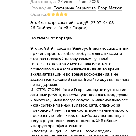
Дата похода:
27 июл — 4 авг 2026
Кто водил:
Екатерина Гаврилова
,
Егор Матюк
Оценка:
Это был потрясающий поход!!!(27.07-04.08.
26,Эльбрус, с Катей и Егором)
Но теперь по порядку
Это мой 3-й поход на Эльбрус (никаких сакральных
причин, просто люблю его), дважды с пиком,но
этот раз,пожалуй,назову самым лучшим!
ПОДГОТОВКА.Я за 2 мес начала бегать,что
позволило мне наслаждаться видами во время
акклиматизации и во время восхождения,а не
задыхаться каждые 3 метра. Бегайте друзья, причём
не на дорожке
ИНСТРУКТОРЫ.Катя и Егор - молодые и уже такие
опытные ребята, во всем чувствовалась поддержка
и выручка , были всегда озвучены максимально все
нюансы тех или иных вылазок. Катя, спасибо за
прекрасный темп, за лёгкость, понимание и просто
прекрасную тебя! Егор, спасибо за дисциплину и
регулярную техническую помощь 😁 В общем
инструктора офигительные!
В последний день с Катей и Егором ходили