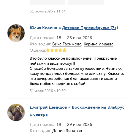
31 июля 2026 в 11:34
Юлия Кидина
«
Детское Приэльбрусье (7+)
Дата похода:
18 — 26 июл 2026
Кто водил:
Вика Гасимова
,
Карина Имаева
Оценка:
Это было классное приключение! Прекрасные
пейзажи и виды вокруг!!
Спасибо большое за такое путешествие. Не знаю,
кому понравилось больше, мне или сыну. Классно,
что вечером ребенок был также занят и можно
было побыть наедине с собой
31 июля 2026 в 10:50
Дмитрий Демидов
«
Восхождение на Эльбрус
с севера
Дата похода:
19 — 29 июл 2026
Кто водил:
Денис Зинатов