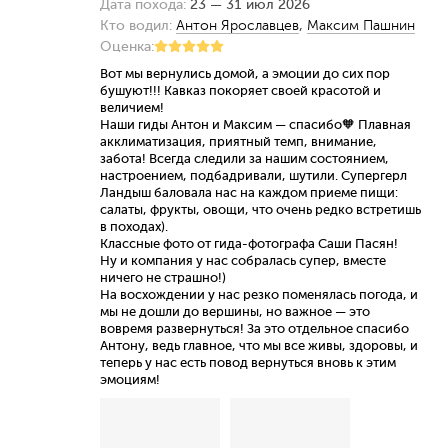
Дата похода:
23 — 31 июл 2026
Кто водил:
Антон Ярославцев
,
Максим Пашнин
Оценка:
Вот мы вернулись домой, а эмоции до сих пор
бушуют!!! Кавказ покоряет своей красотой и
величием!
Наши гиды Антон и Максим — спасибо🧡 Плавная
акклиматизация, приятный темп, внимание,
забота! Всегда следили за нашим состоянием,
настроением, подбадривали, шутили. Супергерл
Ландыш баловала нас на каждом приеме пищи:
салаты, фрукты, овощи, что очень редко встретишь
в походах).
Классные фото от гида-фотографа Саши Пасян!
Ну и компания у нас собралась супер, вместе
ничего не страшно!)
На восхождении у нас резко поменялась погода, и
мы не дошли до вершины, но важное — это
вовремя развернуться! За это отдельное спасибо
Антону, ведь главное, что мы все живы, здоровы, и
теперь у нас есть повод вернуться вновь к этим
эмоциям!