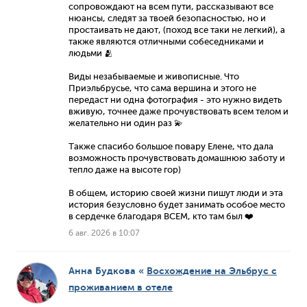
сопровождают на всем пути, рассказывают все
нюансы, следят за твоей безопасностью, но и
простаивать не дают, (поход все таки не легкий), а
также являются отличными собеседниками и
людьми 🫂
Виды незабываемые и живописные. Что
Приэльбрусье, что сама вершина и этого не
передаст ни одна фотография - это нужно видеть
вживую, точнее даже прочувствовать всем телом и
желательно ни один раз 💫
Также спасибо большое повару Елене, что дала
возможность прочувствовать домашнюю заботу и
тепло даже на высоте гор)
В общем, историю своей жизни пишут люди и эта
история безусловно будет занимать особое место
в сердечке благодаря ВСЕМ, кто там был ❤️
6 авг. 2026 в 10:07
Анна Будкова
«
Восхождение на Эльбрус с
проживанием в отеле