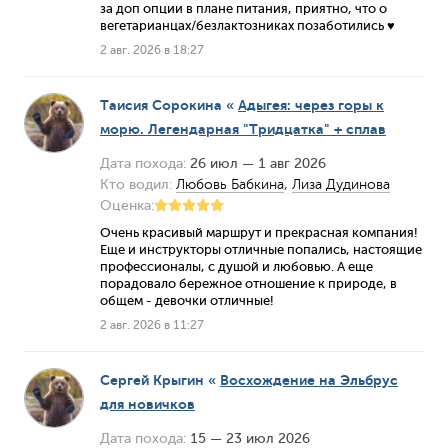
за доп опции в плане питания, приятно, что о
вегетарианцах/безлактозниках позаботились ♥️
2 авг. 2026 в 18:27
Таисия Сорокина
«
Адыгея: через горы к
морю. Легендарная "Тридцатка" + сплав
Дата похода:
26 июл — 1 авг 2026
Кто водил:
Любовь Бабкина
,
Лиза Дудинова
Оценка:
Очень красивый маршрут и прекрасная компания!
Еще и инструкторы отличные попались, настоящие
профессионалы, с душой и любовью. А еще
порадовало бережное отношение к природе, в
общем - девочки отличные!
2 авг. 2026 в 11:27
Сергей Крыгин
«
Восхождение на Эльбрус
для новичков
Дата похода:
15 — 23 июл 2026