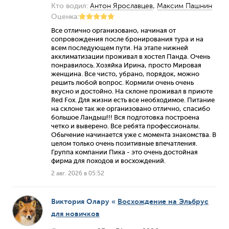
Кто водил:
Антон Ярославцев
,
Максим Пашнин
Оценка:
Все отлично организовано, начиная от
сопровождения после бронирования тура и на
всем последующем пути. На этапе нижней
акклиматизации проживал в хостел Панда. Очень
понравилось. Хозяйка Ирина, просто Мировая
женщина. Все чисто, убрано, порядок, можно
решить любой вопрос. Кормили очень очень
вкусно и достойно. На склоне проживал в приюте
Red Fox. Для жизни есть все необходимое. Питание
на склоне так же организовано отлично, спасибо
большое Ландыш!!! Вся подготовка построена
четко и выверено. Все ребята профессионалы.
Обычение начинается уже с момента знакомства. В
целом только очень позитивные впечатления.
Группа компании Пика - это очень достойная
фирма для походов и восхождений.
2 авг. 2026 в 05:52
Виктория Олару
«
Восхождение на Эльбрус
для новичков