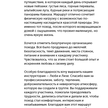
путешествие, в котором каждый день открывает
новые пейзажи: густые леса, горные перевалы,
альпийские луга, бурные реки и потрясающие
панорамы Кавказа. Маршрут отлично сочетает
физическую нагрузку с возможностью по-
настоящему насладиться красотой природы. Это
именно тот поход, после которого возвращаешься
домой с ощущением, что прожил маленькую, но
очень яркую жизнь.
Хочется отметить безупречную организацию
похода. Всё было продумано до мелочей:
безопасность, темп движения, места стоянок,
питание и внимание к каждому участнику.
Чувствовалось, что за этим стоит большой опыт и
искренняя любовь к своему делу.
Особую благодарность хочу выразить нашим
инструкторам — Любе и Лизе. Спасибо вам за
профессионализм, заботу, терпение,
доброжелательность и невероятную атмосферу,
которую вы создали в группе. Вы поддерживали
каждого участника, помогали преодолевать
трудности, делились опытом и делали всё, чтобы
поход стал комфортным, интересным и
незабываемым. Благодаря вам этот маршрут