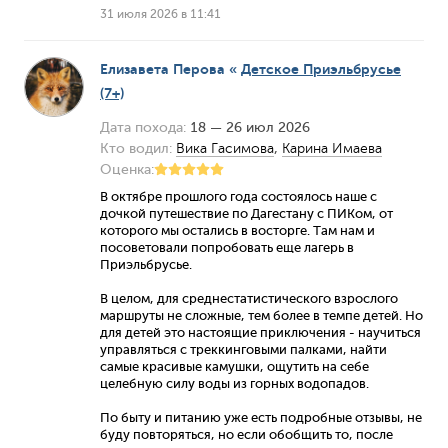
31 июля 2026 в 11:41
Елизавета Перова
«
Детское Приэльбрусье
(7+)
Дата похода:
18 — 26 июл 2026
Кто водил:
Вика Гасимова
,
Карина Имаева
Оценка:
В октябре прошлого года состоялось наше с
дочкой путешествие по Дагестану с ПИКом, от
которого мы остались в восторге. Там нам и
посоветовали попробовать еще лагерь в
Приэльбрусье.
В целом, для среднестатистического взрослого
маршруты не сложные, тем более в темпе детей. Но
для детей это настоящие приключения - научиться
управляться с треккинговыми палками, найти
самые красивые камушки, ощутить на себе
целебную силу воды из горных водопадов.
По быту и питанию уже есть подробные отзывы, не
буду повторяться, но если обобщить то, после