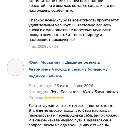
запомнится не только своей невероятной
красотой, но и людьми, которые сделали его по-
настоящему особенным.
Спасибо всему клубу за возможность пройти этот
удивительный маршрут. Обязательно вернусь
снова и с удовольствием порекомендую ваши
походы всем, кто любит горы, природу и
настоящие приключения!
4 авг. 2026 в 07:58
Юлия Москвина
«
Дыхание Безенги.
Автономный поход к самому большому
леднику Кавказа
Дата похода:
23 июл — 1 авг 2026
Кто водил:
Лена Логвинова
,
Юлия Барановская
Оценка:
Если вы думаете, что вы готовы — вы не готовы.
Это был не просто поход, это была настоящая
перезагрузка и перепрошивка себя. Было сложно.
И в самом начале нашего пути я задавала себе
вопрос: зачем я сюда вообще иду с тяжелым