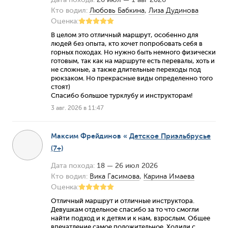
Кто водил:
Любовь Бабкина
,
Лиза Дудинова
Оценка:
В целом это отличный маршрут, особенно для
людей без опыта, кто хочет попробовать себя в
горных походах. Но нужно быть немного физически
готовым, так как на маршруте есть перевалы, хоть и
не сложные, а также длительные переходы под
рюкзаком. Но прекрасные виды определенно того
стоят)
Спасибо большое турклубу и инструкторам!
3 авг. 2026 в 11:47
Максим Фрейдинов
«
Детское Приэльбрусье
(7+)
Дата похода:
18 — 26 июл 2026
Кто водил:
Вика Гасимова
,
Карина Имаева
Оценка:
Отличный маршрут и отличные инструктора.
Девушкам отдельное спасибо за то что смогли
найти подход и к детям и к нам, взрослым. Общее
впечатление самое положительное. Ходили с