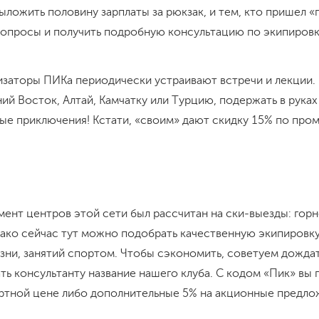
ыложить половину зарплаты за рюкзак, и тем, кто пришел 
вопросы и получить подробную консультацию по экипировк
изаторы ПИКа периодически устраивают встречи и лекции.
ий Восток, Алтай, Камчатку или Турцию, подержать в руках
ые приключения! Кстати, «своим» дают скидку 15% по про
мент центров этой сети был рассчитан на ски-выезды: гор
ако сейчас тут можно подобрать качественную экипировку
изни, занятий спортом. Чтобы сэкономить, советуем дожда
ть консультанту название нашего клуба. С кодом «Пик» вы 
артной цене либо дополнительные 5% на акционные предло