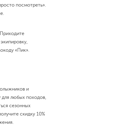
«просто посмотреть».
е.
 Приходите
 экипировку,
мокоду «Пик».
нолыжников и
 для любых походов,
ться сезонных
получите скидку 10%
жения.