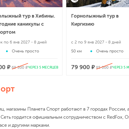
олыжный тур в Хибины.
Горнолыжный тур в
годние каникулы с
Киргизию
ортом
ек по 6 янв 2027
- 8 дней
с 2 по 9 янв 2027
- 8 дней
Очень просто
50 км
Очень просто
00 ₽
79 900 ₽
69 500 ₽
85 000 ₽
ЧЕРЕЗ 5 МЕСЯЦЕВ
ЧЕРЕЗ 5 
порт
ц, магазины Планета Спорт работают в 7 городах России, 
Сеть гордится официальным сотрудничеством с RedFox, Os
Face и другими марками.