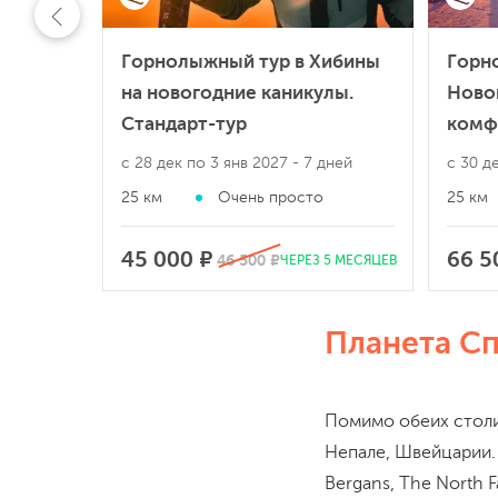
Горнолыжный тур в Хибины
Горн
на новогодние каникулы.
Ново
Стандарт-тур
комф
с 28 дек по 3 янв 2027
- 7 дней
с 30 д
25 км
Очень просто
25 км
45 000 ₽
66 5
46 500 ₽
ЧЕРЕЗ 5 МЕСЯЦЕВ
Планета С
Помимо обеих столи
Непале, Швейцарии. 
Bergans, The North 