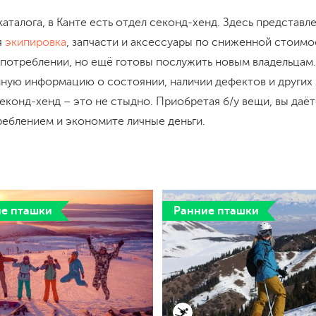
талога, в Канте есть отдел секонд-хенд. Здесь представл
я
экипировка
, запчасти и аксессуары по сниженной стоимо
 употреблении, но ещё готовы послужить новым владельцам
лную информацию о состоянии, наличии дефектов и других
 секонд-хенд – это не стыдно. Приобретая б/у вещи, вы даё
реблением и экономите личные деньги.
е пташки
Ранние пташки