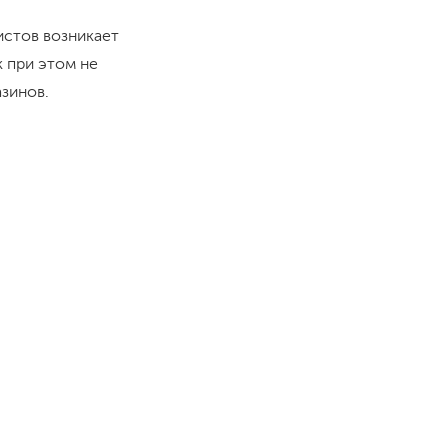
истов возникает
к при этом не
азинов.