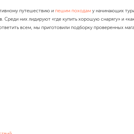
ктивному путешествию и
пешим походам
у начинающих тур
 Среди них лидируют «где купить хорошую снарягу» и «ка
ответить всем, мы приготовили подборку проверенных маг
ствий