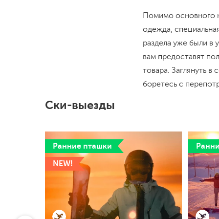
Помимо основного ка
одежда, специальна
раздела уже были в
вам предоставят по
товара. Заглянуть в
боретесь с перепот
Ски-выезды
Ранние пташки
Ранни
NEW!