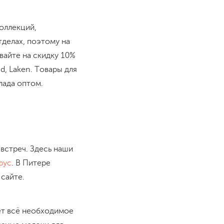
оллекций,
тделах, поэтому на
вайте на скидку 10%
d, Laken. Товары для
лада оптом.
встреч. Здесь наши
рус
. В Питере
 сайте.
ет всё необходимое