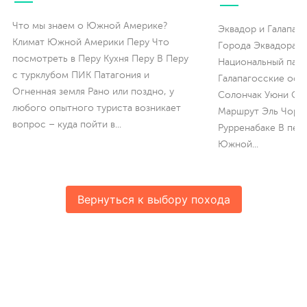
Что мы знаем о Южной Америке?
Эквадор и Галапаг
Климат Южной Америки Перу Что
Города Эквадора В
посмотреть в Перу Кухня Перу В Перу
Национальный парк
с турклубом ПИК Патагония и
Галапагосские ост
Огненная земля Рано или поздно, у
Солончак Уюни Озе
любого опытного туриста возникает
Маршрут Эль Чоро 
вопрос – куда пойти в
...
Рурренабаке В перв
Южной
...
Вернуться к выбору похода