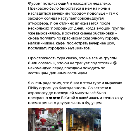
Фуронг потрясающий и находится недалеко.
Прекрасно было бы остаться в нём на ночь и
насладиться вечерним городом подольше - там с
заходом солнца наступает совсем другая
атмосфера. И он отлично вписывается после
нескольких "природных" дней, когда эмоции группы
уже выровнялись, и хочется смены обстановки -
снова погулять по красивому сказочному городу,
магазинчикам, кафе, посмотреть вечернее шоу,
послушать городских музыкантов.
Про сложность тура скажу, что не все из группы
были согласны, что он не требует подготовки 😂
Рекомендую перед поездкой походить по
лестницам. Длинным лестницам.
Я очень рада тому, что была в этом туре и выражаю
ПИКу огромную благодарность. Со встречи в
аэропорту до последней минуты всё было
прекрасно ❤️❤️❤️ В Китай я влюбилась и точно хочу
посмотреть его другую часть в будущем.