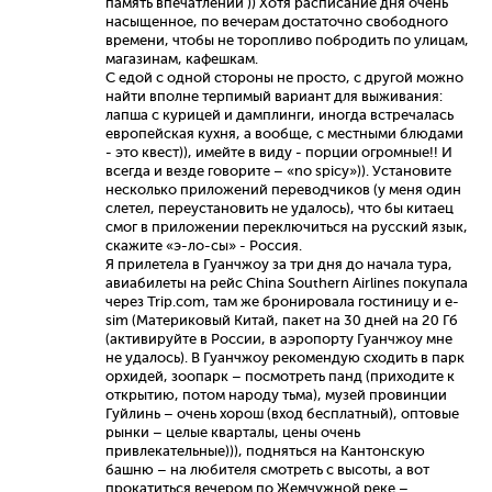
память впечатлений )) Хотя расписание дня очень
насыщенное, по вечерам достаточно свободного
времени, чтобы не торопливо побродить по улицам,
магазинам, кафешкам.
С едой с одной стороны не просто, с другой можно
найти вполне терпимый вариант для выживания:
лапша с курицей и дамплинги, иногда встречалась
европейская кухня, а вообще, с местными блюдами
- это квест)), имейте в виду - порции огромные!! И
всегда и везде говорите – «no spicy»)). Установите
несколько приложений переводчиков (у меня один
слетел, переустановить не удалось), что бы китаец
смог в приложении переключиться на русский язык,
скажите «э-ло-сы» - Россия.
Я прилетела в Гуанчжоу за три дня до начала тура,
авиабилеты на рейс China Southern Airlines покупала
через Trip.com, там же бронировала гостиницу и e-
sim (Материковый Китай, пакет на 30 дней на 20 Гб
(активируйте в России, в аэропорту Гуанчжоу мне
не удалось). В Гуанчжоу рекомендую сходить в парк
орхидей, зоопарк – посмотреть панд (приходите к
открытию, потом народу тьма), музей провинции
Гуйлинь – очень хорош (вход бесплатный), оптовые
рынки – целые кварталы, цены очень
привлекательные))), подняться на Кантонскую
башню – на любителя смотреть с высоты, а вот
прокатиться вечером по Жемчужной реке –