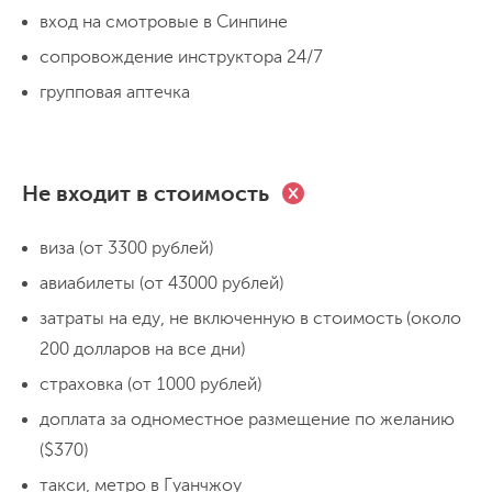
Ночёвка в гостинице
вход на смотровые в Синпине
сопровождение инструктора 24/7
День 7
групповая аптечка
Гора Тяньмень, Небесные врата и
дорога «99 поворотов»
Не входит в стоимость
Сегодня мы «коснёмся небес», именно
так говорят китайцы о тех, кто побывал на
виза (от 3300 рублей)
горе Тяньмень
. Парк Тяньменьшань
авиабилеты (от 43000 рублей)
находится прямо за городом, а на высоту
нас поднимет
фуникулёр
. Когда-то это
затраты на еду, не включенную в стоимость (около
Подъём и прогулка на горе Тяньмэньшань (около 15
км пешком)
был самый длинный высокогорный
200 долларов на все дни)
Переезд 30 мин
Ночёвка в гостинице
фуникулёр в мире: длина пролетов
страховка (от 1000 рублей)
достигает
500 м
, в некоторых местах
доплата за одноместное размещение по желанию
День 8
дорога резко поднимается вверх, врезаясь
($370)
Горы Аватара
прямо в облака. Далее – немного
такси, метро в Гуанчжоу