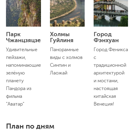
Парк
Холмы
Город
Чжанцзяцзе
Гуйлиня
Фэнхуан
Удивительные
Панорамные
Город Феникса
пейзажи,
виды с холмов
с
напоминающие
Синпин и
традиционной
зелёную
Лаожай
архитектурой
планету
и мостами,
Пандора из
настоящая
фильма
китайская
"Аватар"
Венеция!
План по дням