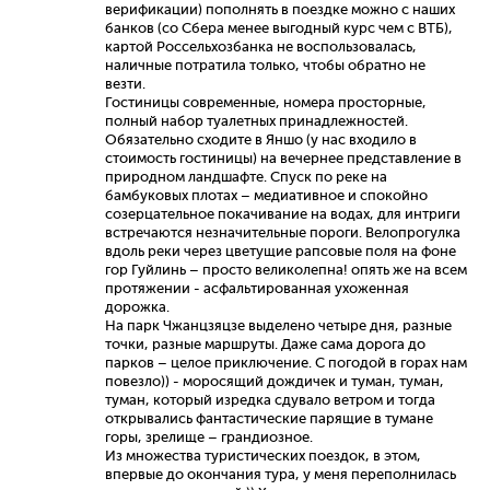
верификации) пополнять в поездке можно с наших
банков (со Сбера менее выгодный курс чем с ВТБ),
картой Россельхозбанка не воспользовалась,
наличные потратила только, чтобы обратно не
везти.
Гостиницы современные, номера просторные,
полный набор туалетных принадлежностей.
Обязательно сходите в Яншо (у нас входило в
стоимость гостиницы) на вечернее представление в
природном ландшафте. Спуск по реке на
бамбуковых плотах – медиативное и спокойно
созерцательное покачивание на водах, для интриги
встречаются незначительные пороги. Велопрогулка
вдоль реки через цветущие рапсовые поля на фоне
гор Гуйлинь – просто великолепна! опять же на всем
протяжении - асфальтированная ухоженная
дорожка.
На парк Чжанцзяцзе выделено четыре дня, разные
точки, разные маршруты. Даже сама дорога до
парков – целое приключение. С погодой в горах нам
повезло)) - моросящий дождичек и туман, туман,
туман, который изредка сдувало ветром и тогда
открывались фантастические парящие в тумане
горы, зрелище – грандиозное.
Из множества туристических поездок, в этом,
впервые до окончания тура, у меня переполнилась