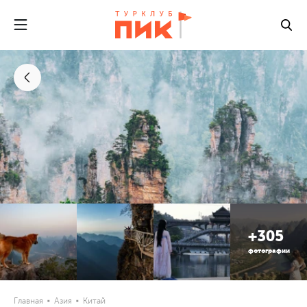
+305
фотографии
Главная
Азия
Китай