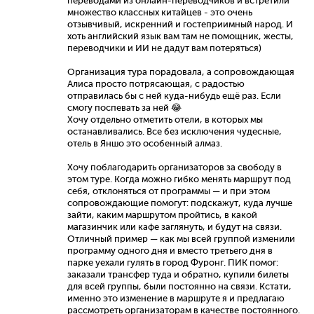
переводами из онлайн-переводчиков и встретили
множество классных китайцев - это очень
отзывчивый, искренний и гостеприимный народ. И
хоть английский язык вам там не помощник, жесты,
переводчики и ИИ не дадут вам потеряться)
Организация тура порадовала, а сопровождающая
Алиса просто потрясающая, с радостью
отправилась бы с ней куда-нибудь ещё раз. Если
смогу поспевать за ней 😂
Хочу отдельно отметить отели, в которых мы
останавливались. Все без исключения чудесные,
отель в Яншо это особенный алмаз.
Хочу поблагодарить организаторов за свободу в
этом туре. Когда можно гибко менять маршрут под
себя, отклоняться от программы — и при этом
сопровождающие помогут: подскажут, куда лучше
зайти, каким маршрутом пройтись, в какой
магазинчик или кафе заглянуть, и будут на связи.
Отличный пример — как мы всей группой изменили
программу одного дня и вместо третьего дня в
парке уехали гулять в город Фуронг. ПИК помог:
заказали трансфер туда и обратно, купили билеты
для всей группы, были постоянно на связи. Кстати,
именно это изменение в маршруте я и предлагаю
рассмотреть организаторам в качестве постоянного.