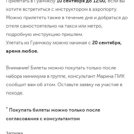
Прилетать в Гуанчжоу
10 сентября до 12:00,
если вы
факторов. Обратите внимание, что в туре
хотите встретиться с инструктором в аэропорту.
с 10.09.2026 вылетать домой можно
Можно прилететь также в течение дня и добраться до
утром 11 дня.
отеля самостоятельно на такси или метро,
подробную инструкцию пришлем.
Улетать из Гуанчжоу можно начиная с
20 сентября,
время любое.
Внимание! Билеты можно покупать только после
набора минимума в группе, консультант Марина ПИК
сообщит вам об этом. Оставьте заявку на участие в
походе.
*
Покупать билеты можно только после
согласования с консультантом
Загрузка...