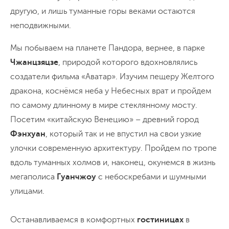
другую, и лишь туманные горы веками остаются
неподвижными.
Мы побываем на планете Пандора, вернее, в парке
Чжанцзяцзе
, природой которого вдохновлялись
создатели фильма «Аватар». Изучим пещеру Желтого
дракона, коснёмся неба у Небесных врат и пройдем
по самому длинному в мире стеклянному мосту.
Посетим «китайскую Венецию» – древний город
Фэнхуан
, который так и не впустил на свои узкие
улочки современную архитектуру. Пройдем по тропе
вдоль туманных холмов и, наконец, окунемся в жизнь
мегаполиса
Гуанчжоу
с небоскребами и шумными
улицами.
Останавливаемся в комфортных
гостиницах
в