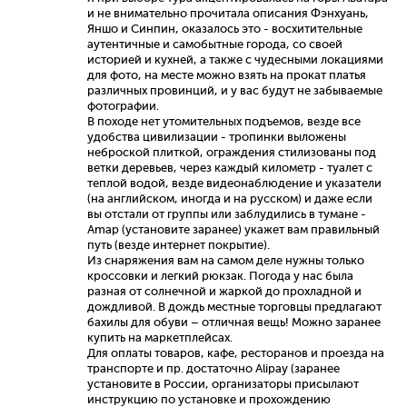
и не внимательно прочитала описания Фэнхуань,
Яншо и Синпин, оказалось это - восхитительные
аутентичные и самобытные города, со своей
историей и кухней, а также с чудесными локациями
для фото, на месте можно взять на прокат платья
различных провинций, и у вас будут не забываемые
фотографии.
В походе нет утомительных подъемов, везде все
удобства цивилизации - тропинки выложены
неброской плиткой, ограждения стилизованы под
ветки деревьев, через каждый километр - туалет с
теплой водой, везде видеонаблюдение и указатели
(на английском, иногда и на русском) и даже если
вы отстали от группы или заблудились в тумане -
Amap (установите заранее) укажет вам правильный
путь (везде интернет покрытие).
Из снаряжения вам на самом деле нужны только
кроссовки и легкий рюкзак. Погода у нас была
разная от солнечной и жаркой до прохладной и
дождливой. В дождь местные торговцы предлагают
бахилы для обуви – отличная вещь! Можно заранее
купить на маркетплейсах.
Для оплаты товаров, кафе, ресторанов и проезда на
транспорте и пр. достаточно Alipay (заранее
установите в России, организаторы присылают
инструкцию по установке и прохождению