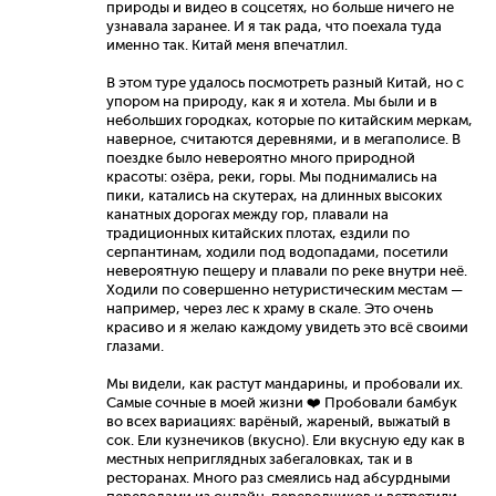
природы и видео в соцсетях, но больше ничего не
узнавала заранее. И я так рада, что поехала туда
именно так. Китай меня впечатлил.
В этом туре удалось посмотреть разный Китай, но с
упором на природу, как я и хотела. Мы были и в
небольших городках, которые по китайским меркам,
наверное, считаются деревнями, и в мегаполисе. В
поездке было невероятно много природной
красоты: озёра, реки, горы. Мы поднимались на
пики, катались на скутерах, на длинных высоких
канатных дорогах между гор, плавали на
традиционных китайских плотах, ездили по
серпантинам, ходили под водопадами, посетили
невероятную пещеру и плавали по реке внутри неё.
Ходили по совершенно нетуристическим местам —
например, через лес к храму в скале. Это очень
красиво и я желаю каждому увидеть это всё своими
глазами.
Мы видели, как растут мандарины, и пробовали их.
Самые сочные в моей жизни ❤️ Пробовали бамбук
во всех вариациях: варёный, жареный, выжатый в
сок. Ели кузнечиков (вкусно). Ели вкусную еду как в
местных неприглядных забегаловках, так и в
ресторанах. Много раз смеялись над абсурдными