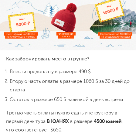
внешний лифт в мире поднимет нас на
Прогулка по парку Чжанцзяцзе (около 20 км пешком)
Горный лифт Байлун
Ночёвка в гостинице
высоту
330 метров
. Затем мы продолжим
прогулку по отдалённым районам
парка
.
День 10
Каньон Чжанцзяцзе, стеклянный мост
и пещера Желтого Дракона
С утра мы отправимся в природный
Как забронировать место в группе?
заповедник Сосиюй. Первая наша цель –
Внести предоплату в размере 490 $
пещера Хуанлун
или Пещера Жёлтого
Вторую часть оплаты в размере 1060 $ за 30 дней до
Дракона. Это карстовый пещерный
старта
комплекс с множеством залов, галерей,
Поездка 2 ч туда-обратно
Остаток в размере 650 $ наличкой в день встречи.
Прогулка по стеклянному мосту над каньоном
подземной рекой и водопадами. Пещера
Пещера Жёлтого Дракона
Ночёвка в гостинице
оборудована дорожками, а цветная
Третью часть оплаты нужно сдать инструктору в
подсветка превращает сталактиты и
первый день тура
В ЮАНЯХ
в размере
4500 юаней
,
День 11
сталагмиты в скульптуры подземного
что соответствует $650.
Возвращение в Гуанчжоу
дворца. Далее мы
поедем в каньон
, где