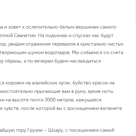
ма и зовет к ослепительно-белым вершинам самого
епной Сванетии. На подъемах и спусках нас будут
р, увидим отражения перевалов в кристально чистых
отворяющим шумом водопадов. Мы собьемся со счета
ру образы, а по вечерам будем наслаждаться
 коровки на альпийских лугах, буйство красок на
 самостоятельно прыгающие вам в руки, яркие ноты
вки на высоте почти 3000 метров, кажущиеся
 чувств, после которой вы с восхищением взглянете
айшую гору Грузии – Шхару, с посещением самой