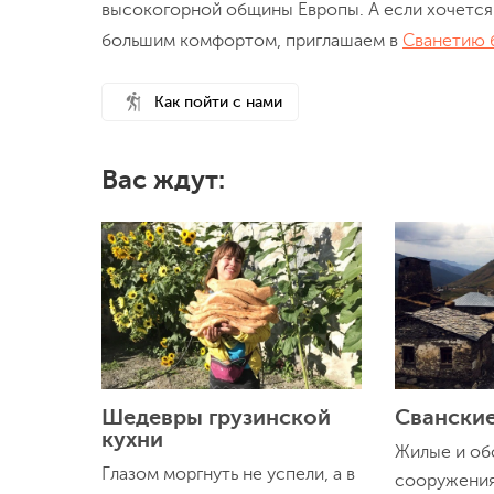
высокогорной общины Европы. А если хочется 
большим комфортом, приглашаем в
Сванетию 
Как пойти с нами
Вас ждут:
Шедевры грузинской
Свански
кухни
Жилые и об
Глазом моргнуть не успели, а в
сооружения V