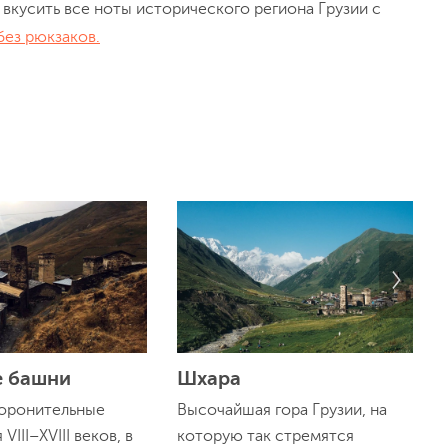
вкусить все ноты исторического региона Грузии с
без рюкзаков.
е башни
Шхара
оронительные
Высочайшая гора Грузии, на
III–XVIII веков, в
которую так стремятся