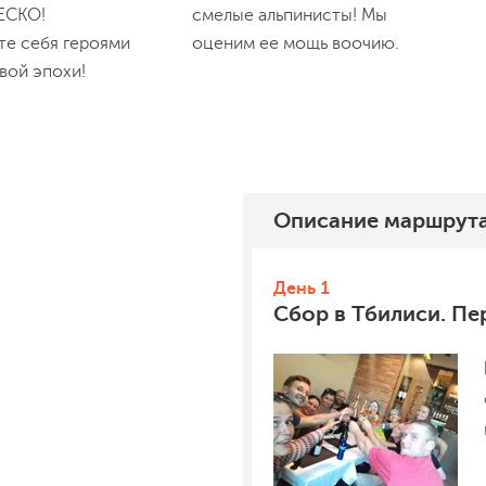
ЕСКО!
смелые альпинисты! Мы
те себя героями
оценим ее мощь воочию.
вой эпохи!
Описание
маршрут
День 1
Сбор в Тбилиси. Пе