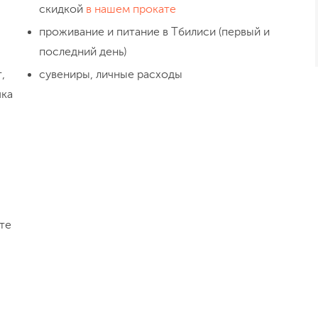
скидкой
в нашем прокате
проживание и питание в Тбилиси (первый и
последний день)
День 5
,
сувениры, личные расходы
Местия
чка
те
День 6
Адиши