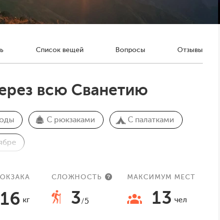
ь
Список вещей
Вопросы
Отзывы
через всю Сванетию
ходы
С рюкзаками
С палатками
ябре
РЮКЗАКА
СЛОЖНОСТЬ
МАКСИМУМ МЕСТ
3
13
16
кг
чел
/5