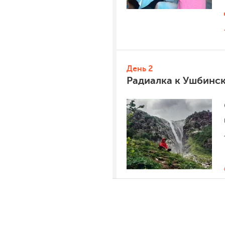
День 2
Радиалка к Ушбинс
День 3
Перевал Мазери