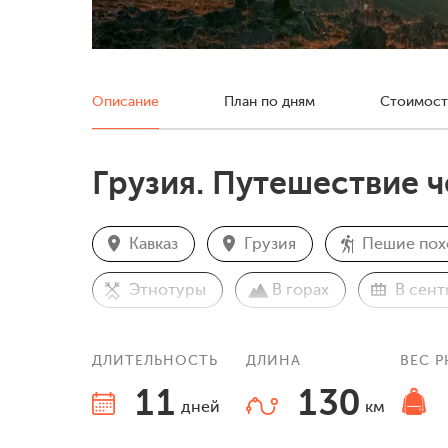
Описание
План по дням
Стоимост
Грузия. Путешествие 
Кавказ
Грузия
Пешие по
Этнотуры
В горах
В сент
ДЛИТЕЛЬНОСТЬ
ДЛИНА
ВЕС 
11
130
дней
км