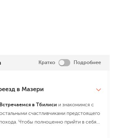
которая покажет себя со всех
сохранилось архитектур
сторон и в лучших природных
наследие средневековья
декорациях!
а
Кратко
Подробнее
реезд в Мазери
Встречаемся в
Тбилиси
и знакомимся с
остальными счастливчиками предстоящего
похода. Чтобы полноценно прийти в себя
после перелета, рекомендуем прилететь в