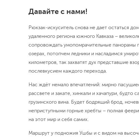
Давайте с нами!
Рюкзак-искуситель снова не дает остаться до
удаленного региона южного Кавказа – великол
сопровождать умопомрачительные панорамы го
озерах, потопчем ледники и насладимся умир
километров, так захватят дух представшие взо
послевкусием каждого перехода.
Нас ждёт немало впечатлений: мирно пасущиеся
рассвете и закате, хинкали и хачапури, будто
грузинского вина. Будет бодрящий брод, ноче
неприступными горные хребты – полная феерия
на этот мир и себя самих.
Маршрут у подножия Ушбы и с видом на высоч