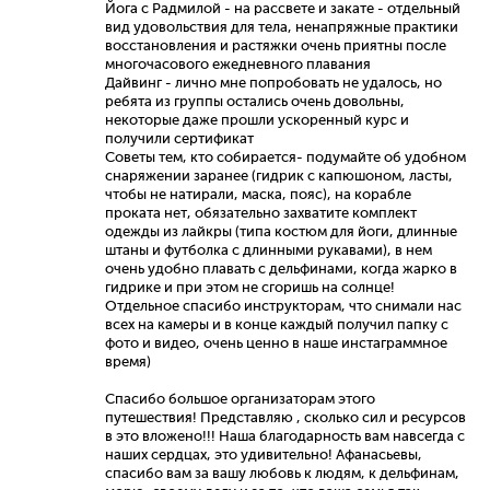
Йога с Радмилой - на рассвете и закате - отдельный
вид удовольствия для тела, ненапряжные практики
восстановления и растяжки очень приятны после
многочасового ежедневного плавания
Дайвинг - лично мне попробовать не удалось, но
ребята из группы остались очень довольны,
некоторые даже прошли ускоренный курс и
получили сертификат
Советы тем, кто собирается- подумайте об удобном
снаряжении заранее (гидрик с капюшоном, ласты,
чтобы не натирали, маска, пояс), на корабле
проката нет, обязательно захватите комплект
одежды из лайкры (типа костюм для йоги, длинные
штаны и футболка с длинными рукавами), в нем
очень удобно плавать с дельфинами, когда жарко в
гидрике и при этом не сгоришь на солнце!
Отдельное спасибо инструкторам, что снимали нас
всех на камеры и в конце каждый получил папку с
фото и видео, очень ценно в наше инстаграммное
время)
Спасибо большое организаторам этого
путешествия! Представляю , сколько сил и ресурсов
в это вложено!!! Наша благодарность вам навсегда с
наших сердцах, это удивительно! Афанасьевы,
спасибо вам за вашу любовь к людям, к дельфинам,