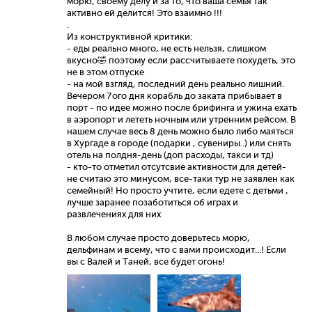
морю, своему делу и за то, что ваша семья так
активно ей делится! Это взаимно !!!
.
Из конструктивной критики:
- еды реально много, не есть нельзя, слишком
вкусно🤣 поэтому если рассчитываете похудеть, это
не в этом отпуске
- на мой взгляд, последний день реально лишний.
Вечером 7ого дня корабль до заката прибывает в
порт - по идее можно после брифинга и ужина ехать
в аэропорт и лететь ночным или утренним рейсом. В
нашем случае весь 8 день можно было либо маяться
в Хургаде в городе (подарки , сувениры..) или снять
отель на полдня-день (доп расходы, такси и тд)
- кто-то отметил отсутсвие активности для детей-
не считаю это минусом, все-таки тур не заявлен как
семейный! Но просто учтите, если едете с детьми ,
лучше заранее позаботиться об играх и
развлечениях для них
В любом случае просто доверьтесь морю,
дельфинам и всему, что с вами происходит...! Если
вы с Валей и Таней, все будет огонь!