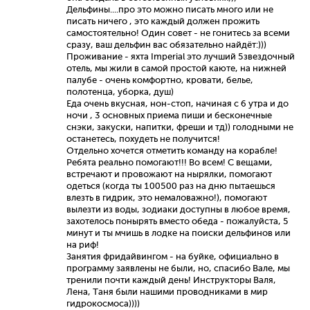
Дельфины....про это можно писать много или не
писать ничего , это каждый должен прожить
самостоятельно! Один совет - не гонитесь за всеми
сразу, ваш дельфин вас обязательно найдёт:)))
Проживание - яхта Imperial это лучший 5звездочный
отель, мы жили в самой простой каюте, на нижней
палубе - очень комфортно, кровати, белье,
полотенца, уборка, душ)
Еда очень вкусная, нон-стоп, начиная с 6 утра и до
ночи , 3 основных приема пиши и бесконечные
снэки, закуски, напитки, фреши и тд)) голодными не
останетесь, похудеть не получится!
Отдельно хочется отметить команду на корабле!
Ребята реально помогают!!! Во всем! С вещами,
встречают и провожают на нырялки, помогают
одеться (когда ты 100500 раз на дню пытаешься
влезть в гидрик, это немаловажно!), помогают
вылезти из воды, зодиаки доступны в любое время,
захотелось понырять вместо обеда - пожалуйста, 5
минут и ты мчишь в лодке на поиски дельфинов или
на риф!
Занятия фридайвингом - на буйке, официально в
программу заявлены не были, но, спасибо Вале, мы
тренили почти каждый день! Инструкторы Валя,
Лена, Таня были нашими проводниками в мир
гидрокосмоса))))