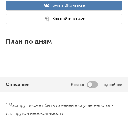
Группа ВКонтакте
Как пойти с нами
План по дням
Описание
Кратко
Подробнее
День 1
*
Маршрут может быть изменен в случае непогоды
или другой необходимости
Самолёт приземляется в аэропорте
Хургады вскоре после полуночи. Забираем