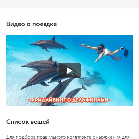
День 8
правилам сафари мы должны быть в порту.
Здесь мы делаем йогу, ужинаем,
Рассветная дыхательная гимнастика,
Видео о поездке
обмениваемся фотографиями, песенный
вкусный завтрак, сборы вещей. В полдень
вечер под звездами.
мы покидаем нашу шикарную яхту. Во
второй половине дня дня выезжаем в
сторону Хургады. К вечеру прибываем в
аэропорт, желающие могут купить
сувениры и прогуляться в красивой
Марине. Вылет домой.
Список вещей
Для подбора правильного комплекта снаряжения для