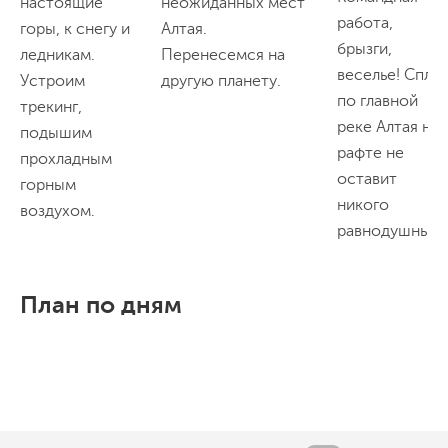
настоящие
неожиданных мест
работа,
горы, к снегу и
Алтая.
брызги,
ледникам.
Перенесемся на
веселье! Спла
Устроим
другую планету.
по главной
трекинг,
реке Алтая на
подышим
рафте не
прохладным
оставит
горным
никого
воздухом.
равнодушным.
План по дням