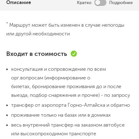
Описание
Кратко
Подробнее
День 1
*
Маршрут может быть изменен в случае непогоды
Трансфер в Чемал, "Зубы Дракона" и
или другой необходимости
сплав по Катуни
В назначенное время встречаемся в
Входит в стоимость
аэропорту или одном секретном
местечке с группой и гидом. Загружаем в
консультация и сопровождение по всем
трансфер вещи и себя, отправляемся по
орг.вопросам (информирование о
Чуйскому тракту в Чемал. Запасите
билетах, бронирование проживания до и после
90 км
Живем на базе с бассейном
Готовое питание и много кафе
бутылочку воды, наушники и тёплую
выезда, подбор снаряжения и прочее) - по запросу
Хороший интернет
кофту, чтобы поездка прошла комфортно.
трансфер от аэропорта Горно-Алтайска и обратно
В дороге делаем остановки, чтобы все
проживание только на базах или в домиках
День 2
успели пофотографировать красоты и
весь внутренний трансфер на заказном автобусе
Прогулка по Чемалу и окрестностям,
размяться. К обеду приезжаем на базу,
катание на лошадках
или высокопроходимом транспорте
расселяемся, кушаем и отправляемся на