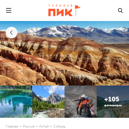
+105
фотографии
Главная
Россия
Алтай
Сибирь