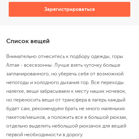
желанию, этот день можно провести на
Зарегистрироваться
базе и неспешно отдохнуть. Вечером
После завтрака грузимся в трансфер и
устаиваем финальный ужин, подводим
выезжаем назад, в Горно-Алтайск. По пути
итоги нашего путешествия и делимся
сделаем остановку в урочище Калбак-Таш
самыми яркими его впечатлениями.
и посмотрим петроглифы, которые
Список вещей
изображают жизнь древних людей. Также
340 км до аэропорта
Внимательно отнеситесь к подбору одежды, горы
Продолжительная остановка, кафе по пути
остановимся на рынке, чтобы купить
Экскурсия к Петроглифам
Алтая - всесезонны. Лучше взять чуточку больше
сувениры – алтайский чай из трав,
Вечером можно вылетать домой, но лучше
запланированного, но уберечь себя от возможной
варенье, пастилу и шерстяные изделия.
задержаться
непогоды и холодного дыхания гор. Все переходы
Дорога будет долгой, по плану мы
налегке, вещи забрасываем к месту наших ночевок,
приедем в Горно-Алтайск после обеда,
но переносить вещи от трансфера в лагерь каждый
поэтому советуем запланировать вылет на
будет сам, рекомендуем брать не много маленьких
следующий день.
пакетов/мешков, а положить все в большой рюкзак,
отдельно выделить небольшой рюкзачок для вещей
первой необходимости в дорогу.