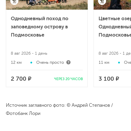
Однодневный поход по
Цветные озе
заповедному острову в
Однодневный
Подмосковье
Подмосковь
8 авг 2026
- 1 день
8 авг 2026
- 1 д
12 км
Очень просто
11 км
Оче
2 700 ₽
3 100 ₽
ЧЕРЕЗ 20 ЧАСОВ
Источник заглавного фото: © Андрей Степанов /
Фотобанк Лори