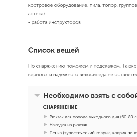
переезд в обратную сторону до Волхова (40 км) Сегодня день будет менее н
местные достопримечательности и прекрас
костровое оборудование, пила, топор, группов
достопримечательностям, но не менее нас
стоянки в можжевеловую рощу.
аптека)
берег, где посмотрим старые маяки- Белый
- работа инструкторов
Волхова в сторону реки Сясь, вдоль просел
вот вечером мы прибываем в Волхов, наше
электричке прибываем на Московский вокз
Список вещей
По снаряжению поможем и подскажем. Также 
верного и надежного велосипеда не останетес
Необходимо взять с собо
СНАРЯЖЕНИЕ
Рюкзак для похода выходного дня (60-80 л
Накидка на рюкзак
Пенка (туристический коврик, коврик пен