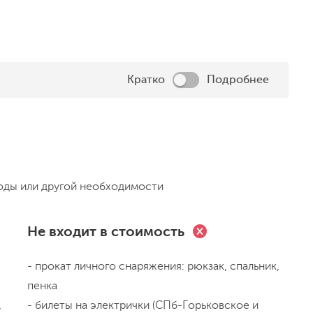
Кратко
Подробнее
 - Новая Ладога - стоянка в можжевеловой роще.
оды или другой необходимости
 Волхов, начинаем путешествия с короткого
аровоза Эу 708-64, который доставлял товары во
Не входит в стоимость
я в сторону реки Волхов к знаменитой Волховской
вдоль реки. Доедем до Старой Ладоги, посетим
- прокат личного снаряжения: рюкзак, спальник,
 около которых устроим перерыв на обед,
пенка
лхова. Доедем до Новой Ладоги, осмотрим
,
- билеты на электрички (СПб-Горьковское и