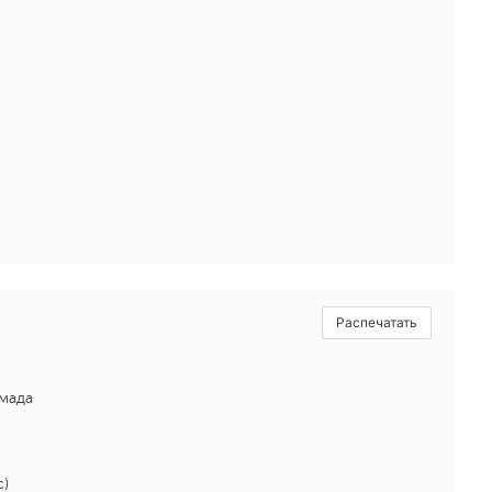
Распечатать
мада
с)