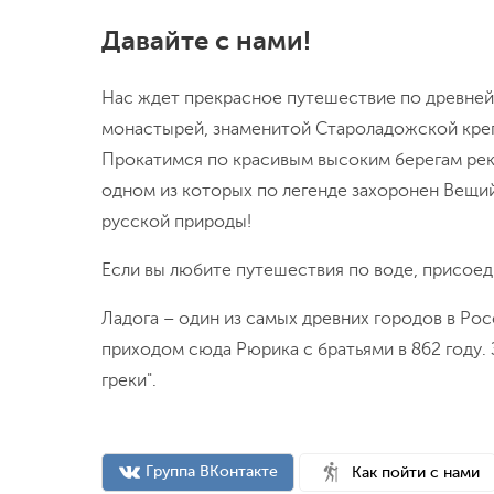
Давайте с нами!
Нас ждет прекрасное путешествие по древне
монастырей, знаменитой Староладожской креп
Прокатимся по красивым высоким берегам реки
одном из которых по легенде захоронен Вещи
русской природы!
Если вы любите путешествия по воде, присоед
Ладога – один из самых древних городов в Ро
приходом сюда Рюрика с братьями в 862 году. З
греки".
Группа ВКонтакте
Как пойти с нами