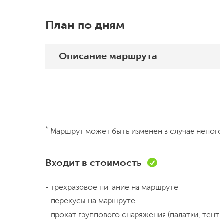
План по дням
Описание
маршрута
День 1
Санкт-Петербург - Волхов - Старая Ладога
(30 км) Садимся на электричку на Московском вокзале. Едем 2,5 часа, знакомимся, узнаем
*
Маршрут может быть изменен в случае непог
первые исторические сведения. Приехав в
осмотра первой достопримечательности- п
Входит в стоимость
время блокады Ленинграда. Далее движемс
ГЭС, там фотографируемся и едем дальше 
- трёхразовое питание на маршруте
крепость, монастыри, доедем до курганов,
День 2
- перекусы на маршруте
прогулки по красивому высоком берегу Во
- прокат группового снаряжения (палатки, тент