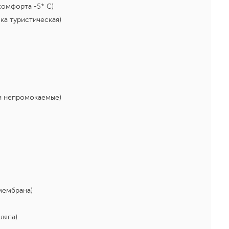
комфорта -5* С)
ка туристическая)
и непромокаемые)
мембрана)
ляпа)