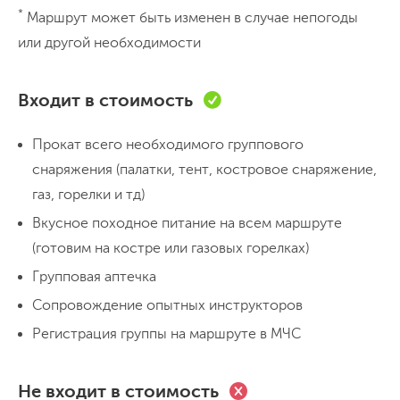
День 1
*
Маршрут может быть изменен в случае непогоды
или другой необходимости
Отправляемся с Курского вокзала в 7:30
Входит в стоимость
День 2
Прокат всего необходимого группового
снаряжения (палатки, тент, костровое снаряжение,
Сегодня проедем мимо города Александров. Можно
газ, горелки и тд)
сразу с пересадкой поехать в Москву, а можно
Вкусное походное питание на всем маршруте
посмотреть город
(готовим на костре или газовых горелках)
Групповая аптечка
Сопровождение опытных инструкторов
Регистрация группы на маршруте в МЧС
Не входит в стоимость