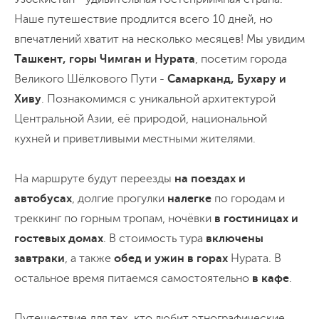
Наше путешествие продлится всего 10 дней, но
впечатлений хватит на несколько месяцев! Мы увидим
Ташкент, горы Чимган и Нурата
, посетим города
Великого Шёлкового Пути -
Самарканд, Бухару и
Хиву
. Познакомимся с уникальной архитектурой
Центральной Азии, её природой, национальной
кухней и приветливыми местными жителями.
На маршруте будут переезды
на поездах и
автобусах
, долгие прогулки
налегке
по городам и
треккинг по горным тропам, ночёвки
в гостиницах и
гостевых домах
. В стоимость тура
включены
завтраки
, а также
обед и ужин в горах
Нурата. В
остальное время питаемся самостоятельно
в кафе
.
Путешествие для тех, кто любит этнографические