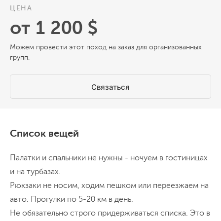
Отдыхаем от переездов и городских улиц.
мельниц, цветущие деревья.
Заселяемся в
ЦЕНА
После завтрака отправляемся на
от 1 200 $
гостевой дом
в горах Нурата. При
прогулку по окрестным тропам
,
хорошей погоде ужинаем прямо в саду
переходим через ручей, встречаем
Можем провести этот поход на заказ для организованных
под звездным небом.
групп.
осликов. Во второй половине дня
выезд
Радиальный выход 8 км
Перепад высот 100 м
Ночёвка в гостевом доме
на озеро
, где в хорошую погоду купаемся
и нежимся на солнце, к вечеру
Связаться
возвращение в гостевой дом
и ужин.
День 6
Переезд в Бухару
Список вещей
Сегодня
едем в город Бухара
. Сделаем
остановку в городе
Нурата
, где
Палатки и спальники не нужны - ночуем в гостиницах
сохранилась руины странной крепости,
и на турбазах.
построенной ещё Александром
Рюкзаки не носим, ходим пешком или переезжаем на
Македонским. Нур в переводе означает
Переезд 300 км
Прогулка по городу
авто. Прогулки по 5-20 км в день.
Ночёвка в гостинице
«луч света».
Прибываем в Бухару во
Не обязательно строго придерживаться списка. Это в