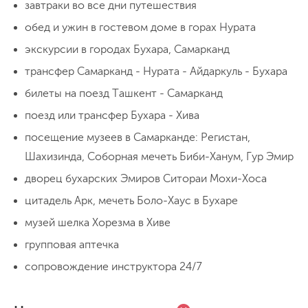
фруктов и овощей. Отдельная
Горы Чимган
завтраки во все дни путешествия
достопримечательность Ташкента -
обед и ужин в гостевом доме в горах Нурата
станции метро советской эпохи с
С утра отправляемся в горы.
Чарвакское
экскурсии в городах Бухара, Самарканд
отделкой мозаикой, мрамором и стеклом.
водохранилище
, над которым
трансфер Самарканд - Нурата - Айдаркуль - Бухара
Вечером
собираемся в
нашем
хостеле
,
возвышается вершина
Большой Чимган
.
билеты на поезд Ташкент - Самарканд
знакомимся с группой за чашкой
Летом озеро превращается в местный
поезд или трансфер Бухара - Хива
узбекского чая.
курорт, где можно искупаться и
Радиальный выход 7 км
Перепад высот 500 м
Ночёвка в хостеле
понежиться на пляже. Прокатимся на
посещение музеев в Самарканде: Регистан,
раритетной
канатной дороге
Шахизинда, Соборная мечеть Биби-Ханум, Гур Эмир
Бельдерсай
над ущельем, адреналин
День 3
дворец бухарских Эмиров Ситораи Мохи-Хоса
Самарканд
обеспечен! Теперь пришла пора размять
цитадель Арк, мечеть Боло-Хаус в Бухаре
ноги:
радиальное восхождение на
музей шeлка Хорезма в Хиве
Сегодня отправляемся в города Древней
вершину Малый Чимган
. Отсюда
групповая аптечка
Согдианы, и первый на пути
Самарканд
,
открываются виды на соседние горы и
куда мы отправимся
на поезде
.
сопровождение инструктора 24/7
лазурную гладь Чаквакского
Оставляем вещи
в гостинице
и
водохранилища. Весной наблюдаем за
отправляемся исследовать город. Начнем