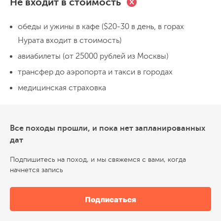
Переезд на поезде 3.5 ч
пробуждением природы: земля
Прогулка по городу
Не входит в стоимость
Ночёвка в гостинице
знакомство с самого впечатляющего
покрывается свежей травкой, раскрывают
архитектурного ансамбля всего
обеды и ужины в кафе ($20-30 в день, в горах
бутоны красные тюльпаны, цветут яблони
Узбекистана -
площади Регистан
.
Нурата входит в стоимость)
День 4
и вишни. На вершине делаем легкий
Самарканд и переезд в горы Нурата
Пройдем по улице с сувенирами до
перекус и спускаемся к водохранилищу.
авиабилеты (от 25000 рублей из Москвы)
мечети Биби-Ханум
и заглянем на рынок.
Вечером
возвращение в Ташкент
и
трансфер до аэропорта и такси в городах
Начнем день с
обсерватории Улугбека
,
Чего здесь только нет! Арбузы, дыни,
отдых.
медицинская страховка
построенной в XV веке. Узнаем, как
десять разновидностей фисташек,
средневековые ученые вычисляли
миндаля, восточные сладости. Закупаемся
движение звезд. Затем нас ждет
Шахи-
впрок и
около 9 вечера снова
Все походы прошли, и пока нет запланированных
Зинда
- это настоящий шедевр
Прогулка по городу
собираемся у Регистана
Переезд 290 км
и любуемся
дат
Ночёвка в гостевом доме
исламской архитектуры с удивительными
вечерней подсветкой.
Подпишитесь на поход, и мы свяжемся с вами, когда
голубыми мозаиками, украшающими
начнется запись
мавзолеи правителей. После обеда едем в
День 5
Отдых в горах Нурата и озеро
горы Нурата,
по пути осматриваем
Айдаркуль
Подписаться
окрестности: аулы, где время как будто
остановилось, старинные сооружения