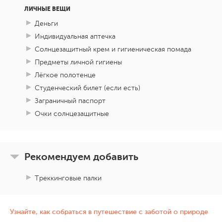
мастерские, а вечером нас ждет
разлетаемся по своим городам, полные
ЛИЧНЫЕ ВЕЩИ
особенное зрелище –.
закат в Хиве
.
впечатлений от гостеприимного
Деньги
Поднимемся на стены Ичан-Калы и
Индивидуальная аптечка
Узбекистана. Не забудьте привести домой
Солнцезащитный крем и гигиеническая помада
насладимся волшебной игрой света,
сувениры: восточные сладости,
Можно вылетать домой
Предметы личной гигиены
окрашивающей город в теплые
красочную тюбетейку, халат с
Лёгкое полотенце
золотистые оттенки.
национальным узором "икат" или чайные
Студенческий билет (если есть)
пиалы, которые будут дарить теплые
Заграничный паспорт
воспоминания еще долгие годы.
Улетать
Очки солнцезащитные
можно в любое время
: утренним прямым
рейсом в Москву или Петербург или с
пересадкой в Ташкенте, где вы сможете
Рекомендуем добавить
при желании посетить дополнительные
достопримечательности.
Треккинговые палки
Узнайте, как собраться в путешествие с заботой о природе