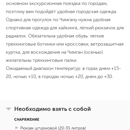
второй половине дня
и после заселения
основном экскурсионная поездка по городам,
идем гулять и любоваться вечерним
День 7
поэтому вам подойдёт удобная городская одежда.
День в Бухаре
городом. Бухара удивительно цельный
Однако для прогулок по Чимгану нужна удобная
древний город: здесь сохранились целые
спортивная одежда для хайкинга, лёгкий рюкзачок для
После вкусного завтрака с
улицы со зданиями, мечетями и
радиалок. Обязательна удобная обувь: легкие
национальными лепешками
отправляемся
минаретами, ощущение восточной сказки
треккинговые ботинки или кроссовки, ветрозащитная
в соседний город Каган
: здесь находится
не покидает ни на минуту. Начнем наше
куртка, для восхождения на Чимган (осенью)
резиденция Бухарского Эмира
Ситораи
знакомство с самого сердца города -
желательны треккинговые палки.
Мохи-хоса. Комплекс построен в начале
Поездка в Каган
площади Ляби-хауз
Прогулка по городу
. Хауз - это старинный
Ожидаемый диапазон температур: в горах днем +15-
Ночёвка в гостинице
прошлого века, интересен смешением
пруд, из которого в древности брали воду.
20, ночью +10, в городах ночью +20, днем до +30.
стилей: русские орнаменты, арабская вязь
и даже еврейские мотивы. А всё потому,
День 8
Переезд в Хиву
что хозяин дворца бухарский принц Саид
Алим-хан был довольно прогрессивных
Необходимо взять с собой
Сегодня нас ожидает
переезд в город
взглядов и пригласил для строительства
Хива
- настоящий музей под открытым
СНАРЯЖЕНИЕ
зарубежных зодчих. Узнаем о печальной
небом! Дорога занимает
7 часов
и
Рюкзак штурмовой (20-35 литров)
судьбе эмира и лучше рассмотрим