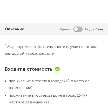
Описание
Кратко
Подробнее
День 1
*
Маршрут может быть изменен в случае непогоды
День в Ташкенте
или другой необходимости
Встречаемся в городе Ташкент
! В идеале
прилететь рано утром или накануне.
Входит в стоимость
Немного отдыхаем от перелета и
проживание в отелях в городах (2-х местное
отправляемся гулять по городу.
Посетим
размещение)
центр плова и рынок Чорсу
- места не
Прогулка по городу
Ночёвка в хостеле
туристические, живые, где вовсю идет
проживание в гостевом доме в горах (2-4-х
торговля и прилавки ломятся от сезонных
местное размещение)
День 2