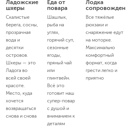
Ладожские
Еда от
Лодка
шхеры
повара
сопровождени
Скалистые
Шашлык,
Все тяжёлые
берега, сосны,
рыба на
рюкзаки и
прозрачная
углях,
снаряжение едут
вода и
горячий суп,
на моторке.
десятки
сезонные
Максимально
островов.
ягоды,
комфортный
Шхеры — это
пряный чай
формат, когда
Ладога во
или
грести легко и
всей своей
глинтвейн.
приятно
красоте.
Всё это
Место, куда
готовит наш
хочется
супер-повар
возвращаться
с душой и
снова и снова
вниманием к
деталям