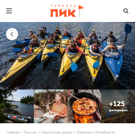
+125
фотографии
Главная
Россия
Ладожские шхеры
Карелия и Ленобласть