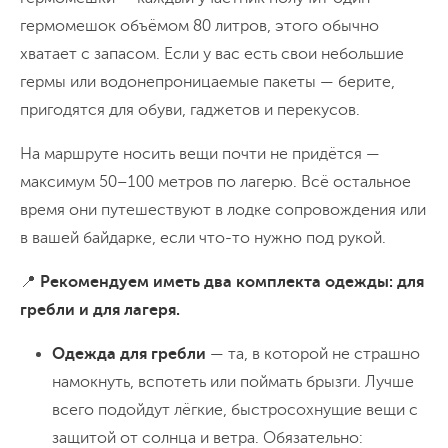
отправляемся налегке в радиальный пеший
гермомешок объёмом 80 литров, этого обычно
После прогулки
можно заглянуть в
маршрут. Нас ждёт
подъём на Змеиную
хватает с запасом. Если у вас есть свои небольшие
местный магазин
— пополнить запасы
гору
: это скальный массив с панорамой,
гермы или водонепроницаемые пакеты — берите,
свежих фруктов, йогуртов и чего-нибудь
от которой захватывает дух. Внизу Ладога,
пригодятся для обуви, гаджетов и перекусов.
вкусного к чаю. Возвращаемся к лодкам,
зелёные крыши деревень, за спиной —
Вторая часть дня — возвращение в мир
обедаем — и снова на воду.
На маршруте носить вещи почти не придётся —
бескрайние леса. Настоящее "вау", даже
шхер. Обходим Соролансаари с другой
максимум 50–100 метров по лагерю. Всё остальное
для тех, кто всё уже видел.
стороны, проникая в новые проливы и
время они путешествуют в лодке сопровождения или
повороты. Встаём на стоянку в светлом
Вечером — ужин от повара, разговоры и
в вашей байдарке, если что-то нужно под рукой.
сосновом лесу.
мягкая тишина. Кто-то достаёт книгу, кто-
📍
Рекомендуем иметь два комплекта одежды: для
то идёт пройтись перед сном. Мы снова в
гребли и для лагеря.
сердце шхер, и с каждым днём чувствуем
себя здесь всё более "на месте".
Переход ≈ 10 км на байдарках
Одежда для гребли
— та, в которой не страшно
Прогулка на Змеиную гору
Ночевка на острове
намокнуть, вспотеть или поймать брызги. Лучше
всего подойдут лёгкие, быстросохнущие вещи с
День 5
защитой от солнца и ветра. Обязательно: