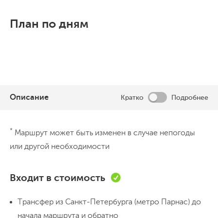
План по дням
Описание
Кратко
Подробнее
День 1
*
Маршрут может быть изменен в случае непогоды
Переезд на трансфере и выход на воду.
или другой необходимости
Знакомство с шхерами
Собираемся у метро Парнас и
Входит в стоимость
отправляемся на Ладогу —
впереди
несколько часов дороги и целая неделя
Трансфер из Санкт-Петербурга (метро Парнас) до
у воды
. По прибытии на базу —
начала маршрута и обратно