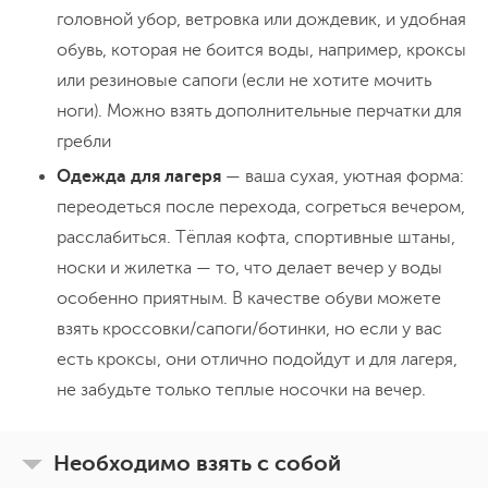
Через проливы Осиппалансалми:
головной убор, ветровка или дождевик, и удобная
много островов и прощальный вечер
обувь, которая не боится воды, например, кроксы
или резиновые сапоги (если не хотите мочить
Сегодня наш путь проходит по проливу
ноги). Можно взять дополнительные перчатки для
Осиппалансалми — это мир маленьких
гребли
островов:
плывём среди десятков
Одежда для лагеря
— ваша сухая, уютная форма:
островков
— одни скалистые, другие
Плывём спокойно, без спешки.
Лодка
переодеться после перехода, согреться вечером,
зелёные, с небольшими бухтами и
сопровождения рядом, можно даже
расслабиться. Тёплая кофта, спортивные штаны,
гладкими каменными берегами.
устроить мини-фотосессию прямо на
носки и жилетка — то, что делает вечер у воды
Некоторые выглядят так, будто
воде — кадры здесь получаются
особенно приятным. В качестве обуви можете
придуманы художником: кривые сосны,
Это будет
та самая
стоянка. Мы выбираем
кинематографическими. Обед — на одном
взять кроссовки/сапоги/ботинки, но если у вас
розовая гранитная гладь, чайка на
её особенно тщательно — самую
из уютных берегов, где повар снова
есть кроксы, они отлично подойдут и для лагеря,
одиноком валуне. Каждый остров будто
красивую, самую уютную, чтобы провести
творит своё магическое “что-нибудь
не забудьте только теплые носочки на вечер.
зовёт: «останься здесь — на день, на лето,
здесь свой последний походный вечер.
вкусненькое”.
Ужин — как финальный аккорд. За столом
навсегда».
— не просто туристы, а уже команда, с
Необходимо взять с собой
историями, шутками,