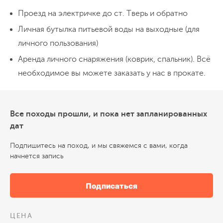
Последнее утро в походе:
бодрый
каменоломням. Знакомимся с подземным
Проезд на электричке до ст. Тверь и обратно
подъем, сытный завтрак и кофе с видом
миром
пещер Лисички, Ледяной и грота
Личная бутылка питьевой воды на выходные (для
на реку.
Собираем лагерь, рассаживаемся
Парабеллум
. А вечером нас ждут костер,
личного пользования)
в байдарки и отправляемся к
звездное небо и гитара, если будет
Аренда личного снаряжения (коврик, спальник). Всё
заключительной точке нашего
Сплав 12 км
гитарист))).
Можно купаться
необходимое вы можете заказать у нас в прокате.
Прибытие в Тверь к 18 часам
путешествия. Ещё
несколько часов
можно наслаждаться рекой
и купаться!
Уже на финише готовим обед и
Все походы прошли, и пока нет запланированных
распаковываем свои вещи. Скоро за нами
дат
приедет трансфер и мы отправимся до
Твери.
В Москву вернемся к 20 часам
.
Подпишитесь на поход, и мы свяжемся с вами, когда
начнется запись
Подписаться
ЦЕНА