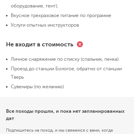
сладко, но нас сегодня снова ждёт насыщенная
оборудование, тент);
По прибытию в Осташков нас ждет пешая прогулка
программа. Завтракаем походной кашей и
Вкусное трехразовое питание по программе
по городу, Прогуляемся через центральный парк,
отправляемся на прогулку по Ниловой Пустыни, по
увидим памятник героям ВОВ и старинную
Услуги опытных инструкторов
желанию можно подняться на колокольню и увидеть
купание
переправа на катере
колокольню. Пообедаем в местном ресторанчике (не
трансфер 3-4 часа
бескрайние просторы Селигерского края. После
входит в стоимость), посетим музей, а после на
Не входит в стоимость
обеда заказной трансфер доставит на ж/д вокзал г.
катере отправимся на место нашей ночевки на берегу
Тверь.
Селигера. Вечером будем любоваться закатом, на
Личное снаряжение по списку (спальник, пенка)
Селигере они особенные, делиться походными
Проезд до станции Бологое, обратно от станции
историями, слушать шум небольших волн.
Тверь
Сувениры (по желанию)
Все походы прошли, и пока нет запланированных
дат
Подпишитесь на поход, и мы свяжемся с вами, когда