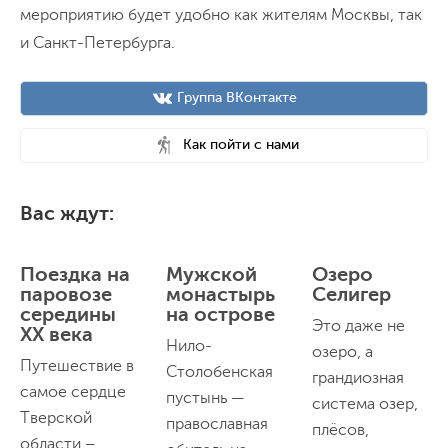
мероприятию будет удобно как жителям Москвы, так
и Санкт-Петербурга.
Группа ВКонтакте
Как пойти с нами
Вас ждут:
Поездка на
Мужской
Озеро
паровозе
монастырь
Селигер
середины
на острове
Это даже не
XX века
Нило-
озеро, а
Путешествие в
Столобенская
грандиозная
самое сердце
пустынь —
система озер,
Тверской
православная
плёсов,
области –