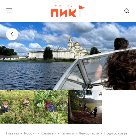
Главная
Россия
Селигер
Карелия и Ленобласть
Подмосковье