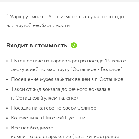
День 1
*
Маршрут может быть изменен в случае непогоды
Ретропоезд Бологое-Осташков и
или другой необходимости
поездка на катере по Селигеру
Встречаемся на ж/д вокзале в г. Бологое в 08.55.
Входит в стоимость
Паровоз по маршруту Бологое-Осташков уже ждет
своего отправления, делаем памятные фото на его
Путешествие на паровом ретро поезде 19 века с
фоне и пересаживаемся в ретропоезд. Наш маршрут
экскурсией по маршруту "Осташков - Бологое"
пролегает по историко-заповедной зоне
переправа на катере
прогулка налегке
Посещение музея забытых вещей в г. Осташков
ночевка в палатках
Октябрьской железной дороги, под равномерный
Такси от ж/д вокзала до речного вокзала в
стук колес будем наблюдать за проплывающими за
г. Осташков (гуляем налегке)
окном пейзажами и старинными зданиями. На одной
День 2
Поездка на катере по озеру Селигер
Посещение монастыря и трансфер в
из станций, где сохранился комплекс построек
Колокольня в Ниловой Пустыни
Тверь
начала XX века, поезд сделает получасовую
Все необходимое
остановку для заправки водой, а мы в это время
На свежем воздухе под пение птиц спится особенно
кемпинговое снаряжение (палатки, костровое
сможем изучить уникальные архитектурные объекты.