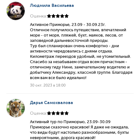
Людмила Васильева
Оценка:
Активное Приморье, 23.09 - 30.09.23г.
Отличное получилось путешествие, впечатлений
море - от моря, пляжей, бухт, маяков, лесов, от
заповедной дальневосточной природы.
Тур был спланирован очень комфортно - дни
активности чередовались с днями отдыха.
Километраж переездов удобный, не утомительный.
Спасибо за незабываем отдых всем причастным -
отличному гиду Нине, замечательному водителю и
добытчику Александру, классной группе. Благодаря
всем вам все было идеально!
30 окт. 2023 в 18:00
Дарья Самохвалова
Оценка:
Активный тур по Приморью, 23.09-30.09
Приморье сказочно красивое! Я даже не ожидала,
что виды будут настолько разнообразными, бухты
невероятными, дорога красивой!