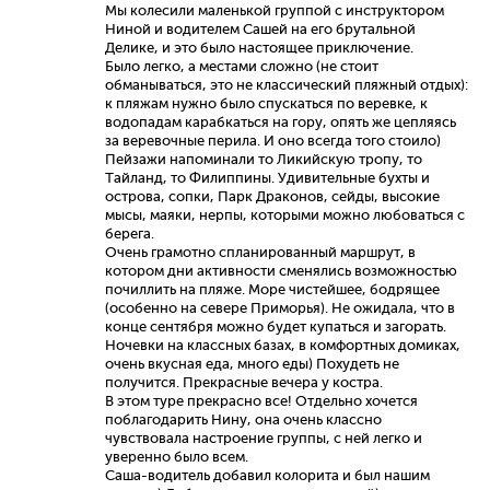
Мы колесили маленькой группой с инструктором
Ниной и водителем Сашей на его брутальной
Делике, и это было настоящее приключение.
Было легко, а местами сложно (не стоит
обманываться, это не классический пляжный отдых):
к пляжам нужно было спускаться по веревке, к
водопадам карабкаться на гору, опять же цепляясь
за веревочные перила. И оно всегда того стоило)
Пейзажи напоминали то Ликийскую тропу, то
Тайланд, то Филиппины. Удивительные бухты и
острова, сопки, Парк Драконов, сейды, высокие
мысы, маяки, нерпы, которыми можно любоваться с
берега.
Очень грамотно спланированный маршрут, в
котором дни активности сменялись возможностью
почиллить на пляже. Море чистейшее, бодрящее
(особенно на севере Приморья). Не ожидала, что в
конце сентября можно будет купаться и загорать.
Ночевки на классных базах, в комфортных домиках,
очень вкусная еда, много еды) Похудеть не
получится. Прекрасные вечера у костра.
В этом туре прекрасно все! Отдельно хочется
поблагодарить Нину, она очень классно
чувствовала настроение группы, с ней легко и
уверенно было всем.
Саша-водитель добавил колорита и был нашим