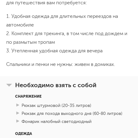
сократить обратный путь и больше времени провести
для путешествия вам потребуется:
в самом Владивостоке. Стоимость билета около 2
День 8
1. Удобная одежда для длительных переездов на
тысяч рублей, покупать нужно заранее.
Улетаем домой
автомобиле
2. Комплект для трекинга, в том числе под дождем и
Полные впечатлений, улетаем домой. По желанию
по размытым тропам
можно остаться в городе на несколько дней и
3. Утепленная удобная одежда для вечера
посетить музеи, сафари-парк и покататься на яхте или
сапе.
Спальники и пенки не нужны: живем в домиках.
Необходимо взять с собой
СНАРЯЖЕНИЕ
Рюкзак штурмовой (20-35 литров)
Рюкзак для похода выходного дня (60-80 литров)
Фонарик налобный светодиодный
ОДЕЖДА