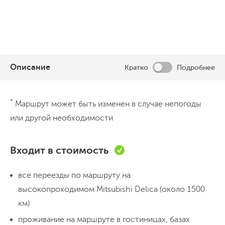
Описание
Кратко
Подробнее
День 1
*
Маршрут может быть изменен в случае непогоды
Полуостров Гамова и бухта
или другой необходимости
Теляковского
Ранним утром выезжаем из города, по пути заезжаем
Входит в стоимость
в аэропорт Кневичи. Держим путь на полуостров
Гамова, в пути 260 км. Заселяемся в гостевой дом и
все переезды по маршруту на
сразу же на машине отправляемся в бухту
высокопроходимом Mitsubishi Delica (около 1500
Теляковского и на остров Томящегося сердца. Такое
км)
романтичное название ему дали из-за необычной
проживание на маршруте в гостиницах, базах
День 2