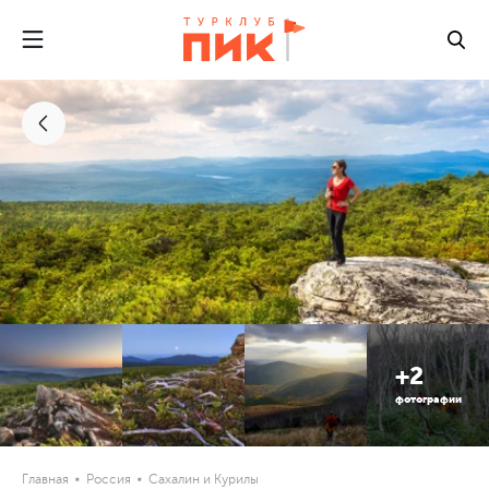
+2
фотографии
Главная
Россия
Сахалин и Курилы